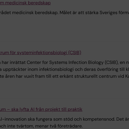
nom medicinsk beredskap
mrådet medicinsk beredskap. Målet är att stärka Sveriges för
rum för systeminfektionsbiologi (CSIB)
n har inrättat Center for Systems Infection Biology (CSIB), e
 upptäckter inom infektionsbiologi och deras överföring till k
 åren har vuxit fram till ett erkänt strukturellt centrum vid Ka
um – ska lyfta AI från projekt till praktik
AI-innovation ska fungera som stöd och kompetensnod. Det är vi
ch inte tvärtom, menar två företrädare.