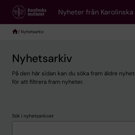
Skip
to
Nyheter från Karolinska 
main
content
/ Nyhetsarkiv
Breadcrumb
Nyhetsarkiv
På den här sidan kan du söka fram äldre nyheter
för att filtrera fram nyheter.
Sök i nyhetsarkivet