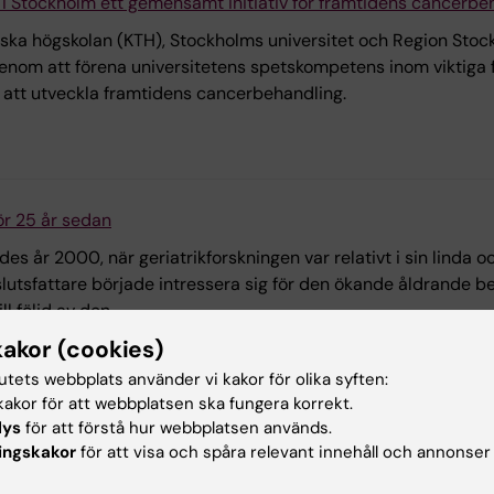
 i Stockholm ett gemensamt initiativ för framtidens cancerbe
niska högskolan (KTH), Stockholms universitet och Region Stoc
Genom att förena universitetens spetskompetens inom viktig
r att utveckla framtidens cancerbehandling.
ör 25 år sedan
es år 2000, när geriatrikforskningen var relativt i sin lind
beslutsfattare började intressera sig för den ökande åldrande
l följd av den.
kakor (cookies)
tutets webbplats använder vi kakor för olika syften:
akor för att webbplatsen ska fungera korrekt.
lys
för att förstå hur webbplatsen används.
ntrum bakom uppmärksammad cancerbehandling
ingskakor
för att visa och spåra relevant innehåll och annonser
yligen fått stor uppmärksamhet i media efter att en patient i e