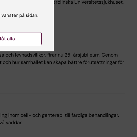
inska Institutet och Karolinska Universitetssjukhuset.
l vänster på sidan.
llåt alla
a och levnadsvillkor, firar nu 25-årsjubileum. Genom
t och hur samhället kan skapa bättre förutsättningar för
g inom cell- och genterapi till färdiga behandlingar.
å världar.