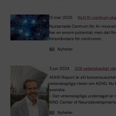
12 mar 2025
Nytt KI-centrum ska 
Nystartade Centrum för AI-innovati
har en enorm potential, men det fin
föreståndare för centrumet.
Nyheter
3 jun 2024
208 vetenskapligt väl
ADHD Report är ett konsensusuttal
vetenskapliga rönen om ADHD. Nu f
svenska.
- Det vetenskapliga underlaget är r
KIND, Center of Neurodevelopmental
Nyheter