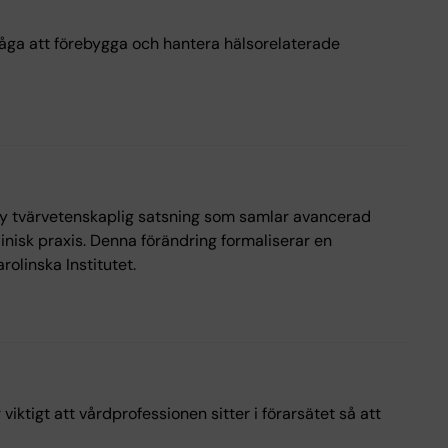
måga att förebygga och hantera hälsorelaterade
n ny tvärvetenskaplig satsning som samlar avancerad
linisk praxis. Denna förändring formaliserar en
rolinska Institutet.
ktigt att vårdprofessionen sitter i förarsätet så att