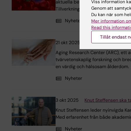
Viss information kan
aktuella behandlingen har producer
Genom att samtycka
Tillverkningen görs på den tillhör
Du kan när som hels
Nyheter
Mer information om
Read this informati
Tillåt endast 
21 okt 2025
ARC firar 25 år och b
Aging Research Center (ARC), ett a
tvärvetenskaplig forskning och bred
en värdig och hälsosam ålderdom.
Nyheter
3 okt 2025
Knut Steffensen ska ta
Knut Steffensen leder nyinvigda Ka
Med erfarenhet från både akademin 
Nyheter