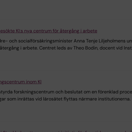
esökte KI:s nya centrum för återgång i arbete
- och socialförsäkringsminister Anna Tenje Liljeholmens univ
ergång i arbete. Centret leds av Theo Bodin, docent vid Instit
ningscentrum inom KI
I-styrda forskningscentrum och beslutat om en förenklad proce
r som inrättas vid lärosätet flyttas närmare institutionerna.