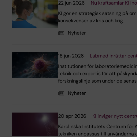
22 jun 2026
Nu kraftsamlar KI i
KI gör en strategisk satsning på o
konsekvenser av kris och krig.
Nyheter
18 jun 2026
Labmed inrättar cent
Institutionen för laboratoriemedici
teknik och expertis för att påskynda
forskningslinje som under de senaste
Nyheter
20 apr 2026
KI inviger nytt centr
Karolinska Institutets Centrum för 
tekniken anpassas till användarna o