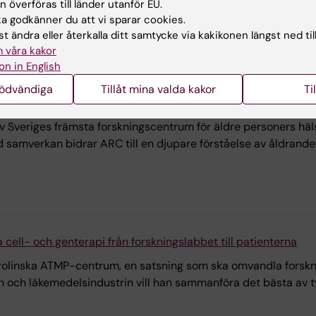
 överföras till länder utanför EU.
ats inom Karolinska ATMP-centrum, ett samarbete mellan Karol
 godkänner du att vi sparar cookies.
ande produktionsenheten Vecura.
t ändra eller återkalla ditt samtycke via kakikonen längst ned til
 våra kakor
on in English
nödvändiga
Tillåt mina valda kakor
Ti
lickar samtidigt framåt
v Sveriges främsta forskningscentrum för äldre personers häls
 samverkan bidrar ARC till en djupare förståelse av åldrande
 cell- och genterapi från forskningslabbet till patienterna
rolinska ATMP-centrum, en satsning som ska omvandla forsknin
och läkemedelsindustrin vill han sammanföra det bästa av tv