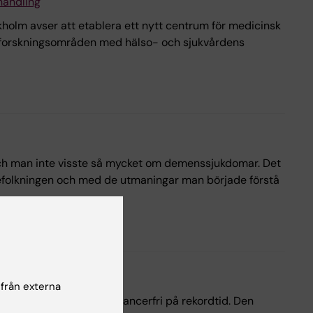
handling
kholm avser att etablera ett nytt centrum för medicinsk
a forskningsområden med hälso- och sjukvårdens
a och man inte visste så mycket om demenssjukdomar. Det
 befolkningen och med de utmaningar man började förstå
 från externa
n klinisk studie blivit cancerfri på rekordtid. Den