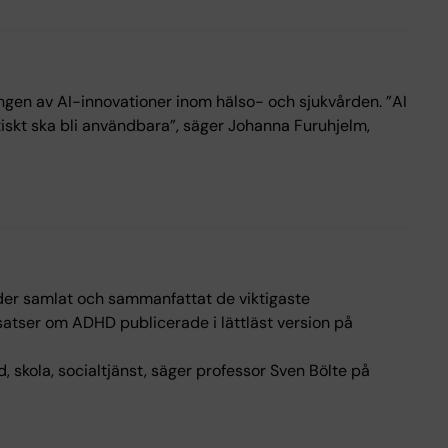
ngen av AI-innovationer inom hälso- och sjukvården. ”AI
ktiskt ska bli användbara”, säger Johanna Furuhjelm,
der samlat och sammanfattat de viktigaste
tser om ADHD publicerade i lättläst version på
 skola, socialtjänst, säger professor Sven Bölte på