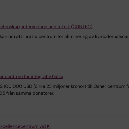
 vetenskap, intervention och teknik (CLINTEC)
n om att inrätta centrum för eliminering av livmoderhalscance
er centrum för integrativ hälsa
100 000 USD (cirka 23 miljoner kronor) till Osher centrum för
2005 från samma donatorer.
 excellencecentrum vid KI