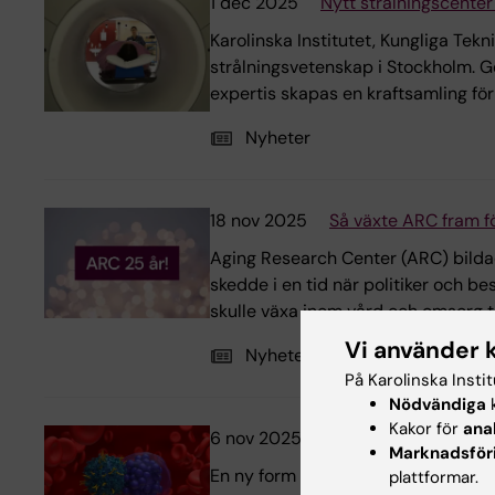
1 dec 2025
Nytt strålningscenter
Karolinska Institutet, Kungliga Tek
strålningsvetenskap i Stockholm. 
expertis skapas en kraftsamling fö
Nyheter
18 nov 2025
Så växte ARC fram f
Aging Research Center (ARC) bildad
skedde i en tid när politiker och 
skulle växa inom vård och omsorg til
Vi använder 
Nyheter
På Karolinska Insti
Nödvändiga
k
Kakor för
ana
6 nov 2025
Karolinska ATMP-ce
Marknadsför
En ny form av CAR T-cellterapi har n
plattformar.