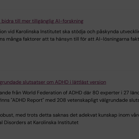
bidra till mer tillgänglig AI-forskning
on vid Karolinska Institutet ska stödja och påskynda utveckli
ns många faktorer att ta hänsyn till för att AI-lösningarna fa
grundade slutsatser om ADHD i lättläst version
ande från World Federation of ADHD där 80 experter i 27 län
inns "ADHD Report" med 208 vetenskapligt välgrundade slutsa
obust, med trots detta saknas det adekvat kunskap inom vård,
 Disorders at Karolinska Institutet