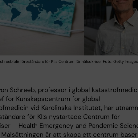
chreeb blir föreståndare för KI:s Centrum för hälsokriser Foto: Getty Image
on Schreeb, professor i global katastrofmedic
f för Kunskapscentrum för global
ofmedicin vid Karolinska Institutet, har utnäm
reståndare för KI:s nystartade Centrum för
riser – Health Emergency and Pandemic Scien
 Målsättningen är att skapa ett centrum baser