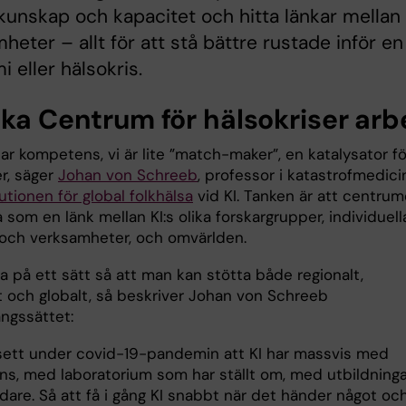
 kunskap och kapacitet och hitta länkar mellan
heter – allt för att stå bättre rustade inför en
 eller hälsokris.
ska Centrum för hälsokriser arb
ar kompetens, vi är lite ”match-maker”, en katalysator fö
r, säger
Johan von Schreeb
, professor i katastrofmedici
tutionen för global folkhälsa
vid KI. Tanken är att centrum
 som en länk mellan KI:s olika forskargrupper, individuell
 och verksamheter, och omvärlden.
a på ett sätt så att man kan stötta både regionalt,
lt och globalt, så beskriver Johan von Schreeb
ångssättet:
 sett under covid-19-pandemin att KI har massvis med
s, med laboratorium som har ställt om, med utbildninga
dare. Så att få i gång KI snabbt när det händer något och