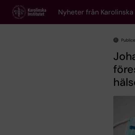
Skip
to
Nyheter från Karolinska 
main
content
Public
Joha
före
häls