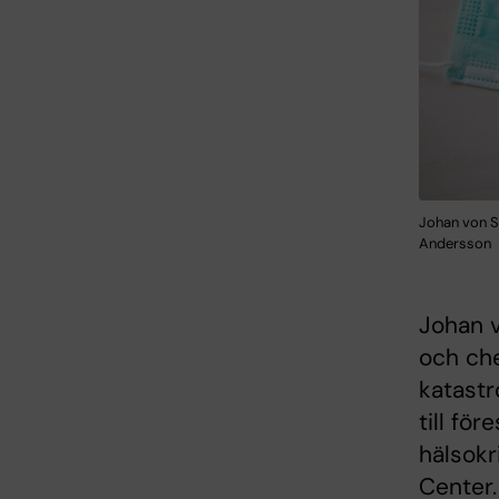
Johan von S
Andersson
Johan v
och che
katastr
till fö
hälsok
Center.