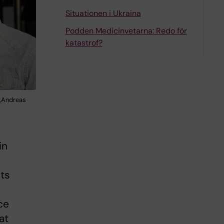
Situationen i Ukraina
Podden Medicinvetarna: Redo för
katastrof?
s,Andreas
in
nts
ce
at