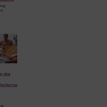
eltog
som
m ska
lyckorna
 än