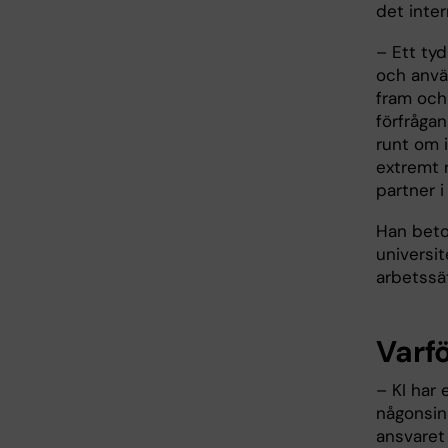
det inter
– Ett ty
och använ
fram och 
förfråga
runt om 
extremt r
partner i
Han beto
universit
arbetssä
Varfö
– KI har 
någonsin
ansvaret 