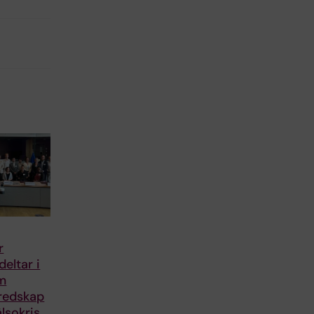
r
deltar i
m
redskap
lsokris