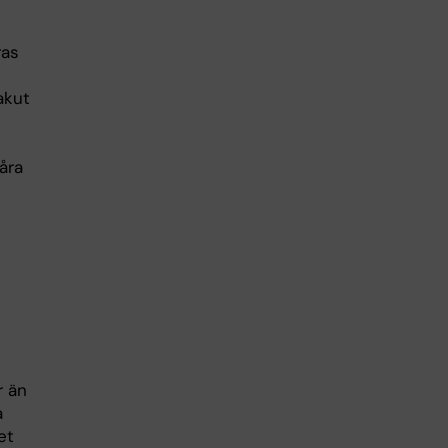
ras
akut
åra
r än
a
et