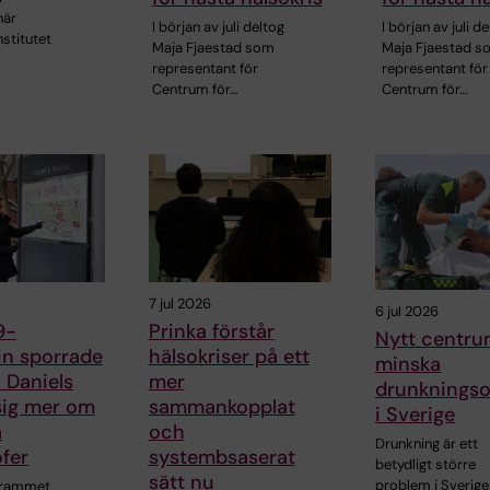
när
I början av juli deltog
I början av juli d
nstitutet
Maja Fjaestad som
Maja Fjaestad 
representant för
representant för
Centrum för…
Centrum för…
7 jul 2026
6 jul 2026
9-
Prinka förstår
Nytt centru
n sporrade
hälsokriser på ett
minska
 Daniels
mer
drunkningso
 sig mer om
sammankopplat
i Sverige
a
och
Drunkning är ett
ofer
systembsaserat
betydligt större
sätt nu
problem i Sverige
grammet