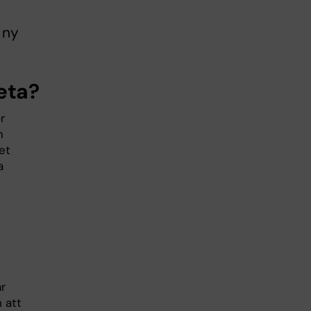
 ny
eta?
r
n
et
a
r
 att