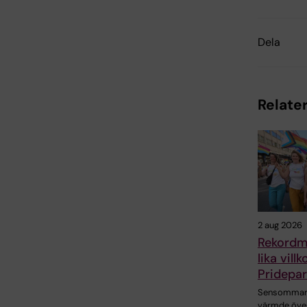
Dela
Relater
2 aug 2026
Rekordm
lika vill
Pridepa
Sensommar
värmde öve