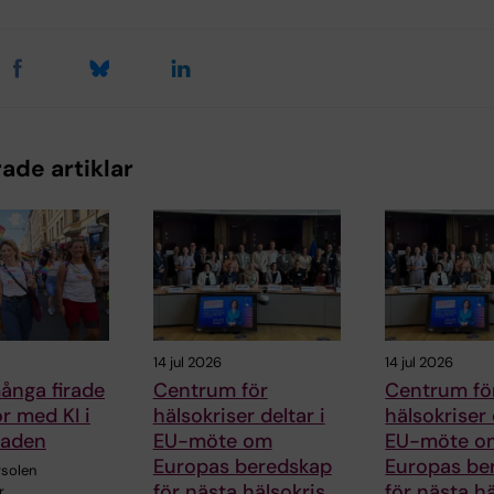
ade artiklar
14 jul 2026
14 jul 2026
ånga firade
Centrum för
Centrum fö
kor med KI i
hälsokriser deltar i
hälsokriser 
raden
EU-möte om
EU-möte o
Europas beredskap
Europas be
solen
för nästa hälsokris
för nästa hä
r