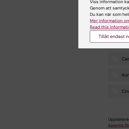
Viss information kan
kriser oc
Genom att samtycka
utbildni
Du kan när som hels
dra nytta
Mer information om
Read this informati
– Min erf
jag med 
Tillåt endast 
Cen
Tags
Kun
Cov
Uppdatera
Katarina S