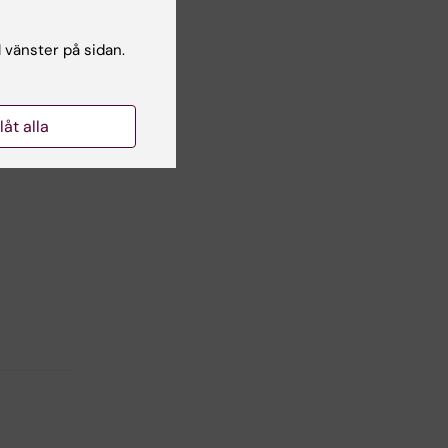
ka
l vänster på sidan.
tar
llåt alla