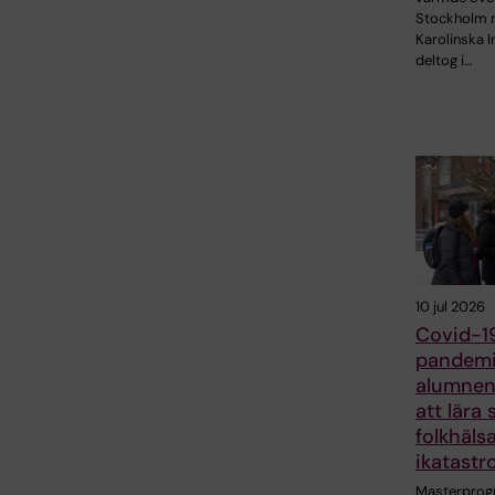
Stockholm 
Karolinska I
deltog i…
10 jul 2026
Covid-1
pandemi
alumnen
att lära
folkhäls
ikatastr
Masterpro