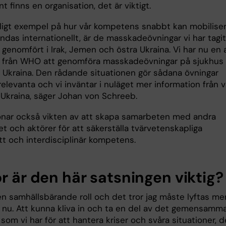
nt finns en organisation, det är viktigt.
dligt exempel på hur vår kompetens snabbt kan mobilise
das internationellt, är de masskadeövningar vi har tagit
genomfört i Irak, Jemen och östra Ukraina. Vi har nu en 
n från WHO att genomföra masskadeövningar på sjukhus
i Ukraina. Den rådande situationen gör sådana övningar
elevanta och vi inväntar i nuläget mer information från v
 Ukraina, säger Johan von Schreeb.
nar också vikten av att skapa samarbeten med andra
et och aktörer för att säkerställa tvärvetenskapliga
tt och interdisciplinär kompetens.
r är den här satsningen viktig?
en samhällsbärande roll och det tror jag måste lyftas me
 nu. Att kunna kliva in och ta en del av det gemensamm
som vi har för att hantera kriser och svåra situationer, d