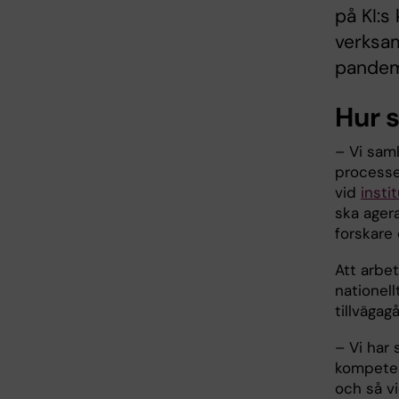
på KI:s
verksam
pandemi
Hur 
– Vi saml
processe
vid
insti
ska agera
forskare
Att arbet
nationel
tillvägag
– Vi har
kompeten
och så vi