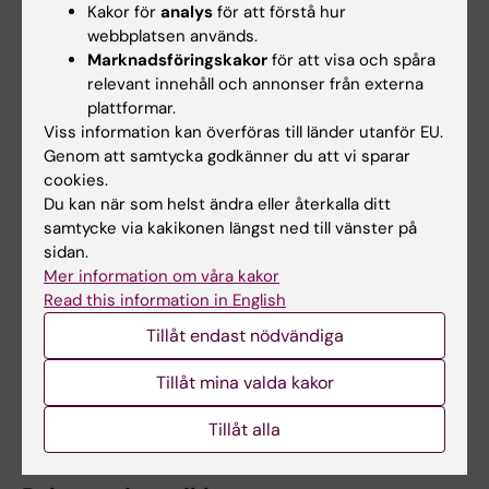
Uppdaterad av:
Kakor för
analys
för att förstå hur
Una Prosell
2024-06-03
webbplatsen används.
Innehållsgranskare:
Marknadsföringskakor
för att visa och spåra
Sven Bölte
relevant innehåll och annonser från externa
plattformar.
Viss information kan överföras till länder utanför EU.
Dela
Genom att samtycka godkänner du att vi sparar
cookies.
Du kan när som helst ändra eller återkalla ditt
samtycke via kakikonen längst ned till vänster på
sidan.
Relaterat
Mer information om våra kakor
Read this information in English
208 vetenskapligt välgrundade slutsatser om ADHD
i lättläst version
Tillåt endast nödvändiga
Mer om KIND
Tillåt mina valda kakor
Aktuell forskning om adhd
Tillåt alla