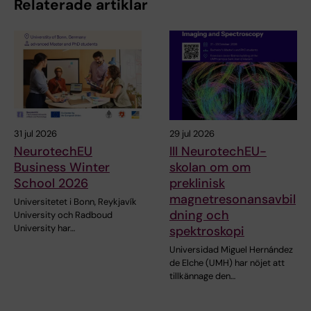
Relaterade artiklar
31 jul 2026
29 jul 2026
NeurotechEU
III NeurotechEU-
Business Winter
skolan om om
School 2026
preklinisk
magnetresonansavbil
Universitetet i Bonn, Reykjavík
dning och
University och Radboud
University har…
spektroskopi
Universidad Miguel Hernández
de Elche (UMH) har nöjet att
tillkännage den…