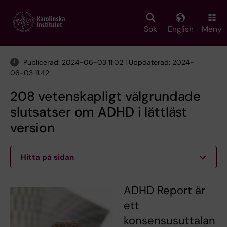
Skip
to
main
Sök
English
Meny
content
Publicerad: 2024-06-03 11:02 | Uppdaterad: 2024-
06-03 11:42
208 vetenskapligt välgrundade
slutsatser om ADHD i lättläst
version
Hitta på sidan
ADHD Report är
ett
konsensusuttalan