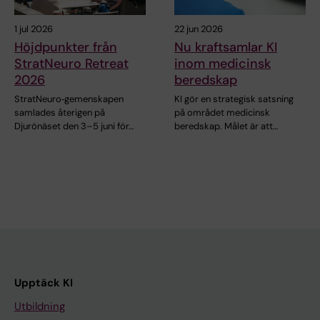
1 jul 2026
22 jun 2026
Höjdpunkter från
Nu kraftsamlar KI
StratNeuro Retreat
inom medicinsk
2026
beredskap
StratNeuro‑gemenskapen
KI gör en strategisk satsning
samlades återigen på
på området medicinsk
Djurönäset den 3–5 juni för…
beredskap. Målet är att…
Upptäck KI
Utbildning