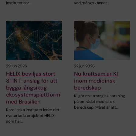
Institutet har…
vad många känner…
29 jun 2026
22 jun 2026
HELIX beviljas stort
Nu kraftsamlar KI
STINT-anslag för att
inom medicinsk
bygga långsiktig
beredskap
ekosystemsplattform
KI gör en strategisk satsning
med Brasilien
på området medicinsk
beredskap. Målet är att…
Karolinska Institutet leder det
nystartade projektet HELIX,
som har…