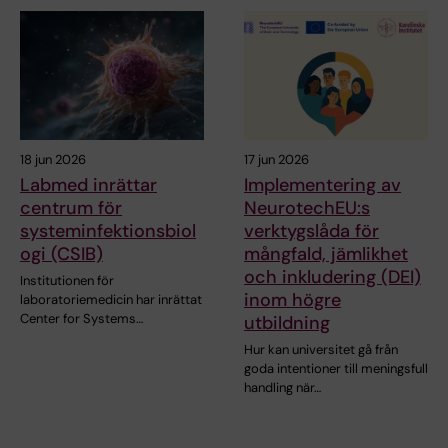
18 jun 2026
17 jun 2026
Labmed inrättar
Implementering av
centrum för
NeurotechEU:s
systeminfektionsbiol
verktygslåda för
ogi (CSIB)
mångfald, jämlikhet
och inkludering (DEI)
Institutionen för
inom högre
laboratoriemedicin har inrättat
Center for Systems…
utbildning
Hur kan universitet gå från
goda intentioner till meningsfull
handling när…