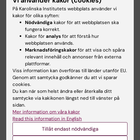
Vi använder kakor (cookies)
Uppdaterad av:
På Karolinska Institutets webbplats använder vi
Johanna Bylund
2021-09-28
kakor för olika syften:
Nödvändiga
kakor för att webbplatsen ska
fungera korrekt.
Dela
Kakor för
analys
för att förstå hur
webbplatsen används.
Marknadsföringskakor
för att visa och spåra
relevant innehåll och annonser från externa
Relaterade artiklar
plattformar.
Viss information kan överföras till länder utanför EU.
Genom att samtycka godkänner du att vi sparar
cookies.
Du kan när som helst ändra eller återkalla ditt
samtycke via kakikonen längst ned till vänster på
sidan.
Mer information om våra kakor
Read this information in English
2 aug 2026
28 jul 2026
Rekordmånga firade
KI-forskare bakom
Tillåt endast nödvändiga
lika villkor med KI i
modekreation som