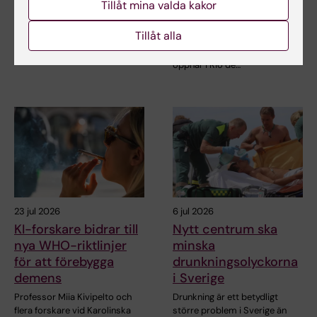
Prideparaden
lyfter utmaningar
Tillåt mina valda kakor
med hiv
Sensommarsolen värmde över
Tillåt alla
Stockholm när Karolinska
När den 26:e internationella
Institutet deltog i…
aidskonferensen (AIDS 2026)
öppnar i Rio de…
23 jul 2026
6 jul 2026
KI-forskare bidrar till
Nytt centrum ska
nya WHO-riktlinjer
minska
för att förebygga
drunkningsolyckorna
demens
i Sverige
Professor Miia Kivipelto och
Drunkning är ett betydligt
flera forskare vid Karolinska
större problem i Sverige än