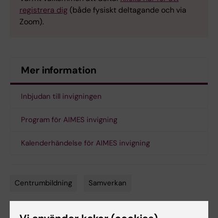
registrera dig
(både fysiskt deltagande och via
Zoom).
Mer information
Inbjudan till invigningen
Program för AIMES invigning
Kalenderhändelse för AIMES invigning
Centrumbildning
Samverkan
Tags