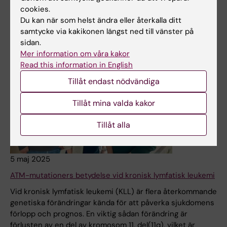
cookies.
Nyheter
Du kan när som helst ändra eller återkalla ditt
samtycke via kakikonen längst ned till vänster på
sidan.
Mer information om våra kakor
Read this information in English
Tillåt endast nödvändiga
Tillåt mina valda kakor
Tillåt alla
5 maj 2025
ATM-mutationers betydelse vid kronisk lymfatisk leukemi
Vid kronisk lymfatisk leukemi (KLL) är flera återkommande
genetiska förändringar kända för att påverka sjukdomens
förlopp och prognos. En viktig sådan förändring är
förlusten av en del av kromosom 11, del(11q), vilket är