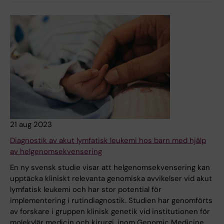
21 aug 2023
Diagnostik av akut lymfatisk leukemi hos barn med hjälp
av helgenomsekvensering
En ny svensk studie visar att helgenomsekvensering kan
upptäcka kliniskt relevanta genomiska avvikelser vid akut
lymfatisk leukemi och har stor potential för
implementering i rutindiagnostik. Studien har genomförts
av forskare i gruppen klinisk genetik vid institutionen för
molekylär medicin och kirurgi, inom Genomic Medicine