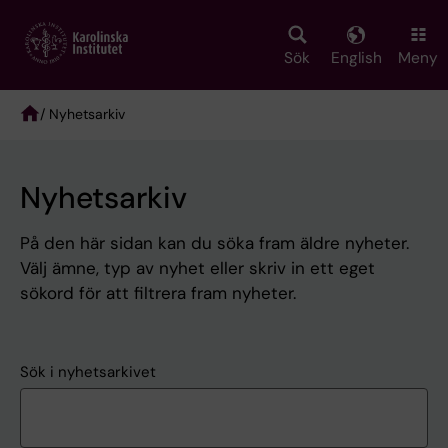
Skip
to
main
Sök
English
Meny
content
/ Nyhetsarkiv
Breadcrumb
Nyhetsarkiv
På den här sidan kan du söka fram äldre nyheter.
Välj ämne, typ av nyhet eller skriv in ett eget
sökord för att filtrera fram nyheter.
Sök i nyhetsarkivet