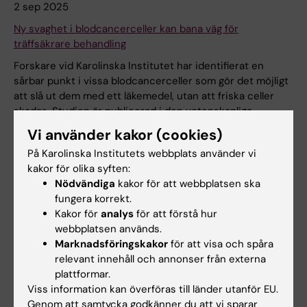
2 sep 2025
Ny svaghet i blodcancerceller kan bana väg för
träffsäkrare behandling
Forskare vid Karolinska Institutet har identifierat en
sårbar punkt i vissa blodcancerceller som gör det möjligt
att slå ut dem med ett läkemedel, utan att friska celler
skadas. Studien är publicerad i den vetenskapliga
tidskriften Leukemia.
Vi använder kakor (cookies)
Nyheter
På Karolinska Institutets webbplats använder vi
kakor för olika syften:
Nödvändiga
kakor för att webbplatsen ska
fungera korrekt.
17 jun 2025
Kakor för
analys
för att förstå hur
Professor Håkan Mellstedt har avlidit
webbplatsen används.
Marknadsföringskakor
för att visa och spåra
Håkan Mellstedt, professor vid institutionen för onkologi-
relevant innehåll och annonser från externa
patologi, Karolinska Institutet, har avlidit i en ålder av 82
plattformar.
år. Närmast sörjande är hustrun Eva och Håkans bror med
Viss information kan överföras till länder utanför EU.
familj. Han lämnar efter sig en lång och synnerligen
Genom att samtycka godkänner du att vi sparar
framgångsrik gärning som kollega, forskare och vän.