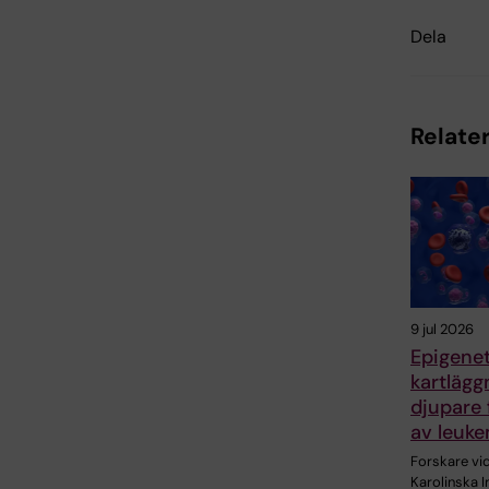
Dela
Relater
9 jul 2026
Epigenet
kartlägg
djupare 
av leuke
Forskare vi
Karolinska In