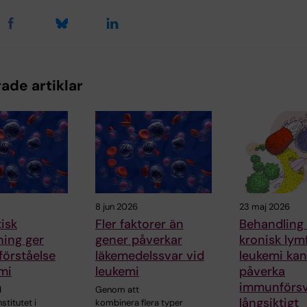
ade artiklar
8 jun 2026
23 maj 2026
isk
Fler faktorer än
Behandling
ning ger
gener påverkar
kronisk lym
förståelse
läkemedelssvar vid
leukemi ka
mi
leukemi
påverka
immunförsv
d
Genom att
långsiktigt
stitutet i
kombinera flera typer