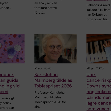
 Kyoto
av analyser kan
Behandling med 
i Japan…
forskare bättre
kallade BTK hä
förstå…
har förbättrat
prognosen för…
21 apr 2026
28 jan 2026
enetisk
Karl-Johan
Unik
kan guida
Malmberg tilldelas
cancerriskpr
dling vid
Tobiaspriset 2026
Downs syn
kemi
hög leukemi
Professor Karl-Johan
barndomen
Malmberg tilldelas
tinmässigt
Tobiaspriset 2026 för
lägre cance
genetisk
sin…
som redan
som vuxen