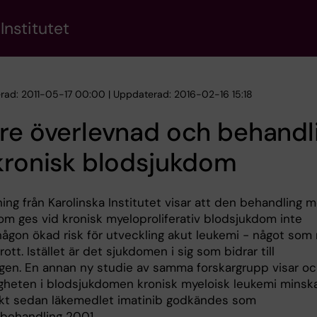
Institutet
erad: 2011-05-17 00:00 | Uppdaterad: 2016-02-16 15:18
re överlevnad och behandl
kronisk blodsjukdom
ing från Karolinska Institutet visar att den behandling 
som ges vid kronisk myeloproliferativ blodsjukdom inte
någon ökad risk för utveckling akut leukemi - något som
trott. Istället är det sjukdomen i sig som bidrar till
ngen. En annan ny studie av samma forskargrupp visar o
igheten i blodsjukdomen kronisk myeloisk leukemi minsk
kt sedan läkemedlet imatinib godkändes som
behandling 2001.