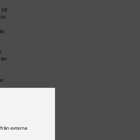
ill
för
de
n
 av
er
 från externa
1973