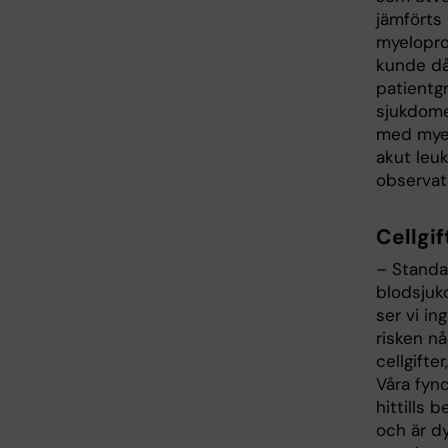
jämförts
myelopro
kunde då
patientg
sjukdome
med myel
akut leuk
observat
Cellgi
– Standa
blodsjukd
ser vi in
risken n
cellgifte
Våra fynd
hittills 
och är d