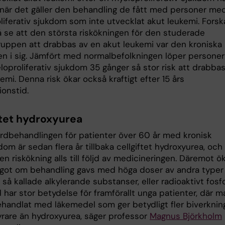
 när det gäller den behandling de fått med personer me
liferativ sjukdom som inte utvecklat akut leukemi. Forsk
 se att den största riskökningen för den studerade
ruppen att drabbas av en akut leukemi var den kroniska
n i sig. Jämfört med normalbefolkningen löper personer
oproliferativ sjukdom 35 gånger så stor risk att drabbas
emi. Denna risk ökar också kraftigt efter 15 års
ionstid.
ftet hydroxyurea
rdbehandlingen för patienter över 60 år med kronisk
om är sedan flera år tillbaka cellgiftet hydroxyurea, och
gen riskökning alls till följd av medicineringen. Däremot 
ågot om behandling gavs med höga doser av andra typer
r, så kallade alkylerande substanser, eller radioaktivt fosfo
 har stor betydelse för framförallt unga patienter, där m
behandlat med läkemedel som ger betydligt fler biverknin
yrare än hydroxyurea, säger professor
Magnus Björkholm