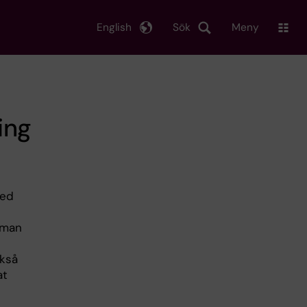
English
Sök
Meny
ing
med
 man
ckså
at