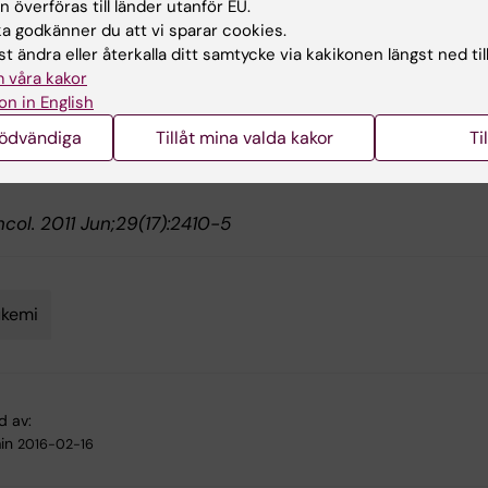
 överföras till länder utanför EU.
 M, Ohm L, Eloranta S, Derolf A, Hultcrantz M, Sjöberg J,
 godkänner du att vi sparar cookies.
Oncol. 2011 Jun;29(18):2514-20
t ändra eller återkalla ditt samtycke via kakikonen längst ned til
 våra kakor
t-related risk factors for transformation to acute myelo
on in English
 and myelodysplastic syndromes in myeloproliferative
nödvändiga
Tillåt mina valda kakor
Ti
s.
 M, Derolf A, Hultcrantz M, Kristinsson S, Ekstrand C, Go
Oncol. 2011 Jun;29(17):2410-5
ukemi
d av:
in
2016-02-16