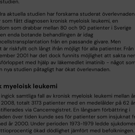
studien.
dra aktuella studien har forskarna studerat överlevnaden
r som fått diagnosen kronisk myeloisk leukemi, en
dom som drabbar mellan 80 och 90 patienter i Sverige
 Den enda botande behandlingen är idag
cellstransplantation från en passande givare. Men
 är riskfyllt och långt ifrån möjligt för alla patienter. Frå
mber 2001 har det dock funnits möjlighet att sakta ner
förloppet med hjälp av läkemedlet imatinib - något so
n nya studien påtagligt har ökat överlevnaden.
k myeloisk leukemi
 ingick samtliga fall av kronisk myeloisk leukemi mellan å
 2008, totalt 3173 patienter med en medelålder på 62 år
ifierades via Cancerregistret. En långsam förbättring i
aden över tiden kunde ses för patienter som insjuknat 
 med år 2000. Under perioden 1973-1979 ledde sjukdomen 
åttioprocentig ökad dödlighet jämfört med befolkningen.