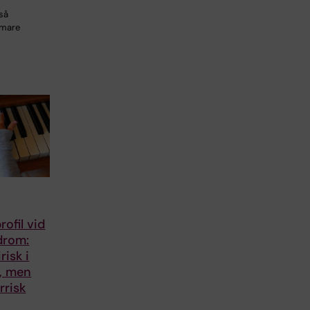
så
mmare
ofil vid
drom:
risk i
, men
rrisk