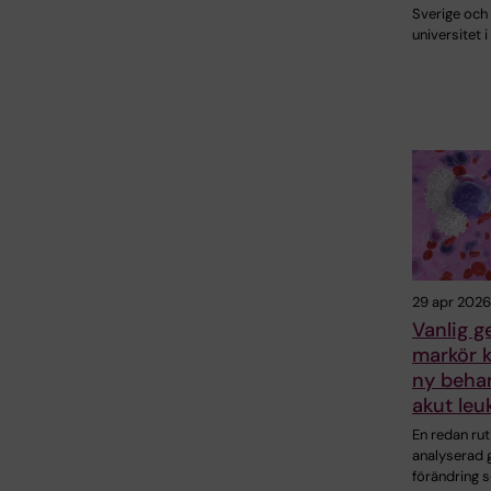
Sverige och
universitet 
29 apr 2026
Vanlig g
markör 
ny behan
akut leu
En redan ru
analyserad 
förändring 