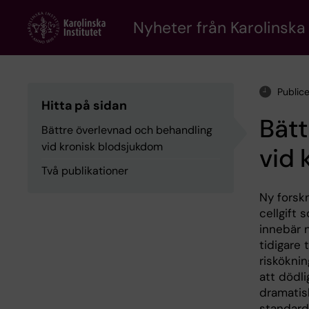
Skip
to
Nyheter från Karolinska 
main
content
Public
Hitta på sidan
Bätt
Bättre överlevnad och behandling
vid kronisk blodsjukdom
vid 
Två publikationer
Ny forskn
cellgift 
innebär 
tidigare 
riskökni
att dödl
dramatis
standard