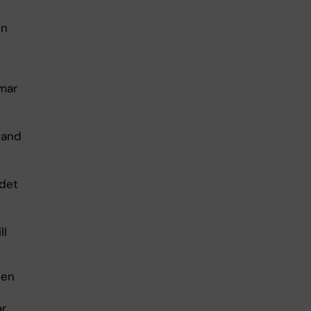
en
omar
land
 det
ll
nen
ar