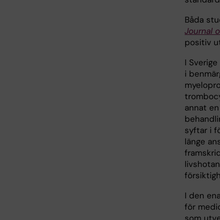
Båda stu
Journal o
positiv u
I Sverig
i benmär
myeloprol
trombocy
annat en
behandlin
syftar i 
länge an
framskri
livshota
försiktig
I den ena
för medic
som utve