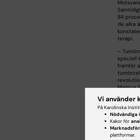
Motsvara
Samtidig
84 proce
de allra 
konstate
terapi.
– Tumörc
speciell
framför a
tumörcel
revoluti
Magnus B
Vi använder 
På Karolinska Insti
Två 
Nödvändiga
k
Kakor för
ana
Success 
Marknadsför
populati
plattformar.