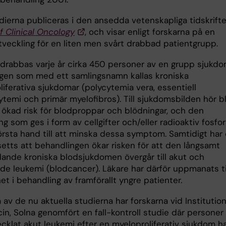
dierna publiceras i den ansedda vetenskapliga tidskrift
f Clinical Oncology
, och visar enligt forskarna på en
tveckling för en liten men svårt drabbad patientgrupp.
e drabbas varje år cirka 450 personer av en grupp sjukd
gen som med ett samlingsnamn kallas kroniska
iferativa sjukdomar (polycytemia vera, essentiell
temi och primär myelofibros). Till sjukdomsbilden hör b
 ökad risk för blodproppar och blödningar, och den
g som ges i form av cellgifter och/eller radioaktiv fosfor
första hand till att minska dessa symptom. Samtidigt har
setts att behandlingen ökar risken för att den långsamt
dande kroniska blodsjukdomen övergår till akut och
nde leukemi (blodcancer). Läkare har därför uppmanats ti
het i behandling av framförallt yngre patienter.
 av de nu aktuella studierna har forskarna vid Institutio
in, Solna genomfört en fall-kontroll studie där personer
cklat akut leukemi efter en myeloproliferativ sjukdom h