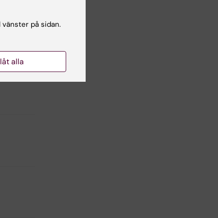
et al
l vänster på sidan.
id
llåt alla
ldin