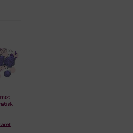
 mot
fatisk
n
aret