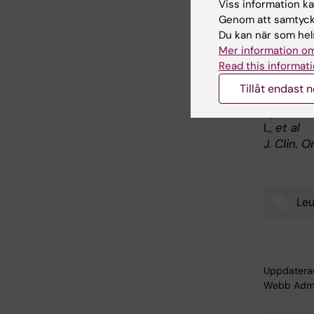
to 2008.
Viss information kan
Björkholm
Genom att samtycka
J. Clin. 
Du kan när som hels
Mer information om
Treatmen
Read this informati
leukemia
Tillåt endast 
neoplasm
Björkholm
L,
et al
J. Clin. 
Le
Tags
Uppdatera
Webb Adm