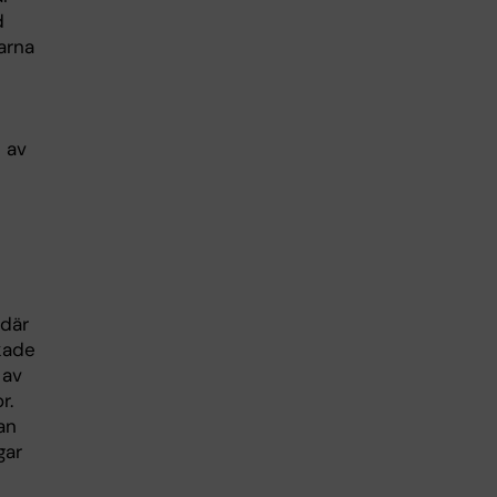
d
arna
 av
 där
ökade
 av
r.
an
gar