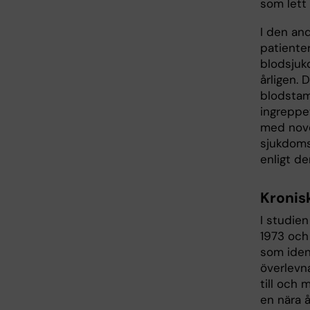
som lett 
I den an
patiente
blodsjuk
årligen.
blodstam
ingreppet
med nove
sjukdoms
enligt de
Kronis
I studien
1973 och
som ident
överlevn
till och
en nära 