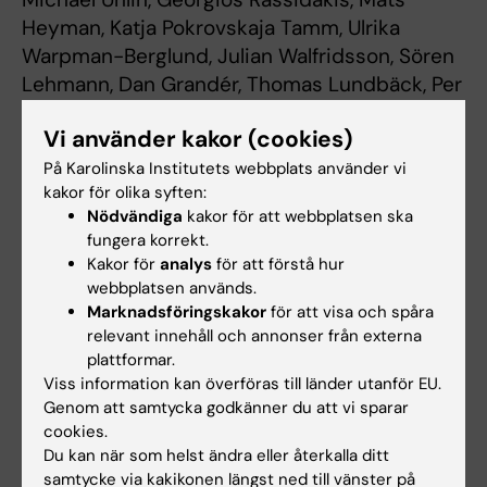
Heyman, Katja Pokrovskaja Tamm, Ulrika
Warpman-Berglund, Julian Walfridsson, Sören
Lehmann, Dan Grandér, Thomas Lundbäck, Per
Kogner, Jan-Inge Henter, Thomas Helleday &
Vi använder kakor (cookies)
Torsten Schaller
Nature Medicine
, publicerad online 9 januari
På Karolinska Institutets webbplats använder vi
kakor för olika syften:
2017, doi: 10.1038/nm.4265
Nödvändiga
kakor för att webbplatsen ska
fungera korrekt.
Kakor för
analys
för att förstå hur
SciLifeLab
Cancer och onkologi
Leukemi
webbplatsen används.
Tags
Marknadsföringskakor
för att visa och spåra
relevant innehåll och annonser från externa
plattformar.
Uppdaterad av:
Webb Admin
Viss information kan överföras till länder utanför EU.
2017-04-06
Genom att samtycka godkänner du att vi sparar
cookies.
Du kan när som helst ändra eller återkalla ditt
Dela
samtycke via kakikonen längst ned till vänster på