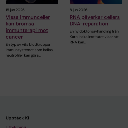
15 jun 2026
8 jun 2026
Vissa immunceller
RNA påverkar cellers
kan bromsa
DNA-reparation
immunterapi mot
En ny doktorsavhandling från
cancer
Karolinska Institutet visar att
RNA kan…
En typ av vita blodkroppar i
immunsystemet som kallas
neutrofiler kan göra…
Upptäck KI
Utbildning