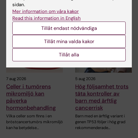
sidan.
Mer information om våra kakor
Read this information in English
Relaterade artiklar
Tillåt endast nödvändiga
Tillåt mina valda kakor
Tillåt alla
7 aug 2026
5 aug 2026
Celler i tumörens
Hög följsamhet trots
mikromiljö kan
täta kontroller av
påverka
barn med ärftlig
hormonbehandling
cancerrisk
Vilka celler som finns i en
Barn med en ärftlig variant i
bröstcancertumörs mikromiljö
genen TP53 följer i hög grad
kan ha betydelse…
rekommenderade…