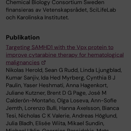
Chemical Biology Consortium Sweden
finansieras av Vetenskapsrådet, SciLifeLab
och Karolinska Institutet.
Publikation
Targeting SAMHD1 with the Vpx protein to
improve cytarabine therapy for hematological
malignancies
Nikolas Herold, Sean G Rudd, Linda Ljungblad,
Kumar Sanjiv, Ida Hed Myrberg, Cynthia B J
Paulin, Yaser Heshmati, Anna Hagenkort,
Juliane Kutzner, Brent D G Page, José M
Calderón-Montaño, Olga Loseva, Ann-Sofie
Jemth, Lorenzo Bulli, Hanna Axelsson, Bianca
Tesi, Nicholas C K Valerie, Andreas Höglund,
Julia Bladh, Elisée Wiita, Mikael Sundin,
Michael Uhlin, Georgios Rassidakis, Mats