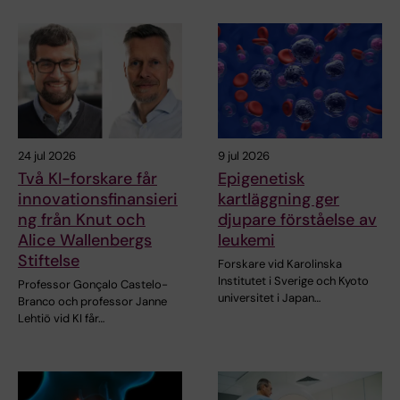
24 jul 2026
9 jul 2026
Två KI-forskare får
Epigenetisk
innovationsfinansieri
kartläggning ger
ng från Knut och
djupare förståelse av
Alice Wallenbergs
leukemi
Stiftelse
Forskare vid Karolinska
Institutet i Sverige och Kyoto
Professor Gonçalo Castelo-
universitet i Japan…
Branco och professor Janne
Lehtiö vid KI får…