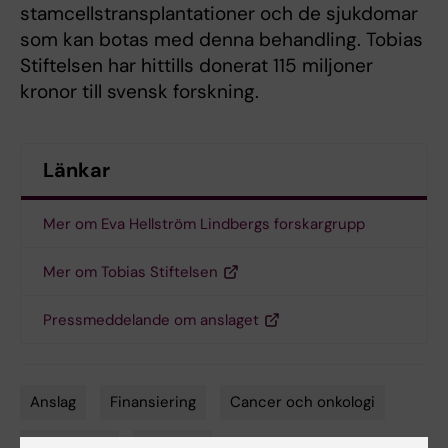
stamcellstransplantationer och de sjukdomar
som kan botas med denna behandling. Tobias
Stiftelsen har hittills donerat 115 miljoner
kronor till svensk forskning.
Länkar
Mer om Eva Hellström Lindbergs forskargrupp
Mer om Tobias Stiftelsen
Pressmeddelande om anslaget
Anslag
Finansiering
Cancer och onkologi
Tags
Hematologi
Leukemi