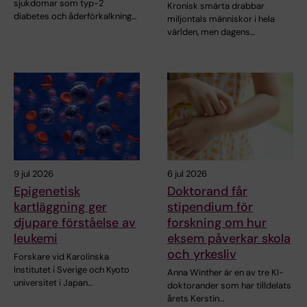
sjukdomar som typ-2
Kronisk smärta drabbar
diabetes och åderförkalkning…
miljontals människor i hela
världen, men dagens…
9 jul 2026
6 jul 2026
Epigenetisk
Doktorand får
kartläggning ger
stipendium för
djupare förståelse av
forskning om hur
leukemi
eksem påverkar skola
och yrkesliv
Forskare vid Karolinska
Institutet i Sverige och Kyoto
Anna Winther är en av tre KI-
universitet i Japan…
doktorander som har tilldelats
årets Kerstin…