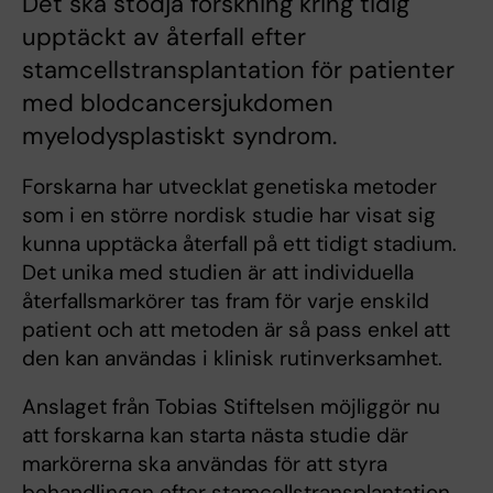
Det ska stödja forskning kring tidig
upptäckt av återfall efter
stamcellstransplantation för patienter
med blodcancersjukdomen
myelodysplastiskt syndrom.
Forskarna har utvecklat genetiska metoder
som i en större nordisk studie har visat sig
kunna upptäcka återfall på ett tidigt stadium.
Det unika med studien är att individuella
återfallsmarkörer tas fram för varje enskild
patient och att metoden är så pass enkel att
den kan användas i klinisk rutinverksamhet.
Anslaget från Tobias Stiftelsen möjliggör nu
att forskarna kan starta nästa studie där
markörerna ska användas för att styra
behandlingen efter stamcellstransplantation.