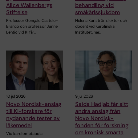
Alice Wallenbergs
behandling vid
Stiftelse
småkärlssjukdom
Professor Gonçalo Castelo-
Helena Karlström, lektor och
Branco och professor Janne
docent vid Karolinska
Lehtiö vid KI får…
Institutet, har…
10 jul 2026
9 jul 2026
Novo Nordisk-anslag
Saida Hadjab får sitt
till KI-forskare för
andra anslag från
nydanande tester av
Novo Nordisk-
läkemedel
fonden för forskning
om kronisk smärta
Vid kardiometabola