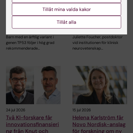
5 aug 2026
27 jul 2026
Hög följsamhet trots
Juliette Foucher
Tillåt mina valda kakor
täta kontroller av
tilldelas prestigefyllt
barn med ärftlig
internationellt ALS-
Tillåt alla
cancerrisk
anslag
Barn med en ärftlig variant i
Juliette Foucher, postdoktor
genen TP53 följer i hög grad
vid institutionen för klinisk
rekommenderade…
neurovetenskap…
24 jul 2026
15 jul 2026
Två KI-forskare får
Helena Karlström får
innovationsfinansieri
Novo Nordisk-anslag
ng från Knut och
för forskning om ny