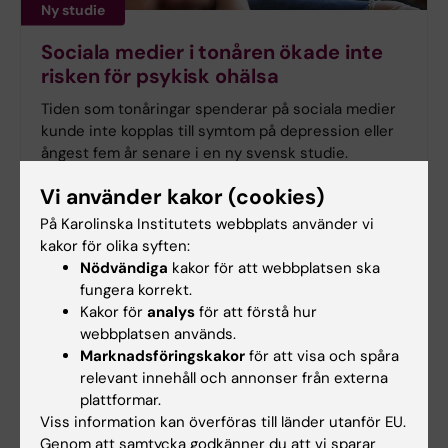
Ny studie
Sociala medier i tonåren ökade inte
risken för psykisk ohälsa
Tiden som tonåringar spenderar på sociala medier
kunde inte kopplas till symtom på depression eller
ångest fem år senare i en ny svensk studie.
Forskningen från Karolinska Institutet har
Vi använder kakor (cookies)
publicerats i
Journal of Adolescent Health
.
På Karolinska Institutets webbplats använder vi
kakor för olika syften:
Nödvändiga
kakor för att webbplatsen ska
fungera korrekt.
Kakor för
analys
för att förstå hur
webbplatsen används.
Marknadsföringskakor
för att visa och spåra
relevant innehåll och annonser från externa
plattformar.
Viss information kan överföras till länder utanför EU.
Genom att samtycka godkänner du att vi sparar