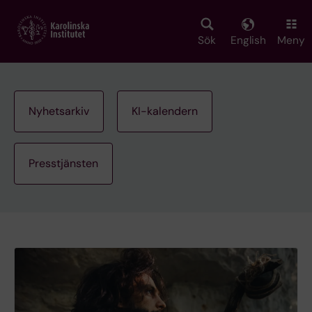
Skip
to
main
Sök
English
Meny
content
Nyhetsarkiv
KI-kalendern
Presstjänsten