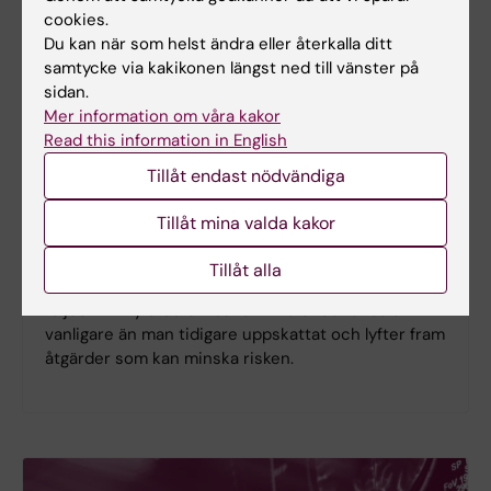
cookies.
Du kan när som helst ändra eller återkalla ditt
samtycke via kakikonen längst ned till vänster på
sidan.
Mer information om våra kakor
Read this information in English
Ny studie
Tillåt endast nödvändiga
Spädbarnskollaps ovanligt men kan
Tillåt mina valda kakor
få allvarliga konsekvenser
Plötslig oväntad spädbarnskollaps under den första
Tillåt alla
levnadsveckan är ovanligt, men kan få allvarliga
följder. En ny studie visar att tillståndet ändå är
vanligare än man tidigare uppskattat och lyfter fram
åtgärder som kan minska risken.