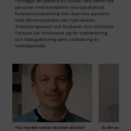
Förmågan att planera sin tid kan vara sämre hos
personer med exempelvis neuropsykiatrisk
funktionsnedsättning men även hos personer
med demenssjukdom eller hjärnskador.
Arbetsterapeuten och forskaren Ann-Christine
Persson har intresserat sig för tidshantering
och tidsuppfattning samt utvärdering av
tidshjälpmedel.
Hur mycket vatten ska man dricka?
Är din svartsj