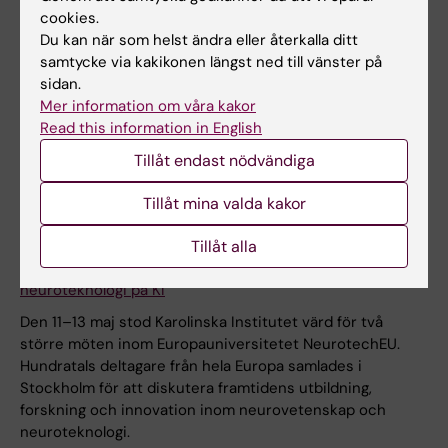
cookies.
Du kan när som helst ändra eller återkalla ditt
samtycke via kakikonen längst ned till vänster på
sidan.
Mer information om våra kakor
Read this information in English
Tillåt endast nödvändiga
Tillåt mina valda kakor
20 maj 2026
Tillåt alla
Nio europeiska universitet diskuterade framtidens
neuroteknologi på KI
Den 11–13 maj stod Karolinska Institutet värd för två
större möten inom Europauniversitetet NeurotechEU.
Hundratals deltagare från hela Europa samlades i
Stockholm för att diskutera framtidens utbildning,
forskning och innovation inom neurovetenskap och
neuroteknologi.