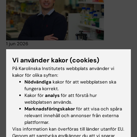
1 jun 2026
Från Italien till KI – studenten Paolo vill bidra till
Vi använder kakor (cookies)
framtidens cancerbehandlingar
På Karolinska Institutets webbplats använder vi
Paolo Ceriani har alltid varit intresserad av vetenskap,
kakor för olika syften:
men när hans mamma fick en cancerdiagnos fick
Nödvändiga
kakor för att webbplatsen ska
intresset en ny inriktning. Han ville förstå sjukdomen på
fungera korrekt.
ett djupare plan och började studera biomedicin vid
Kakor för
analys
för att förstå hur
Karolinska Institutet. Innan han flyttade till Sverige hade
webbplatsen används.
han bara besökt landet en gång – på en roadtrip från
Marknadsföringskakor
för att visa och spåra
Italien genom norra Sverige.
relevant innehåll och annonser från externa
Nyheter
plattformar.
Viss information kan överföras till länder utanför EU.
Genom att samtycka godkänner du att vi sparar