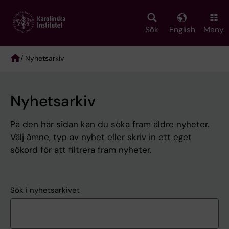
Skip
to
main
Sök
English
Meny
content
/ Nyhetsarkiv
Breadcrumb
Nyhetsarkiv
På den här sidan kan du söka fram äldre nyheter.
Välj ämne, typ av nyhet eller skriv in ett eget
sökord för att filtrera fram nyheter.
Sök i nyhetsarkivet