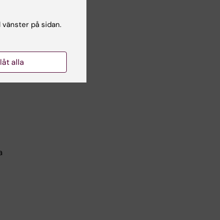
ligt
l vänster på sidan.
r
med
llåt alla
a