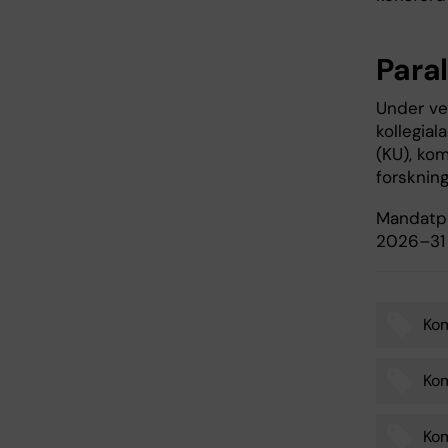
Paral
Under vec
kollegia
(KU), ko
forskning
Mandatpe
2026–31
Kom
Tags
Kom
Kom