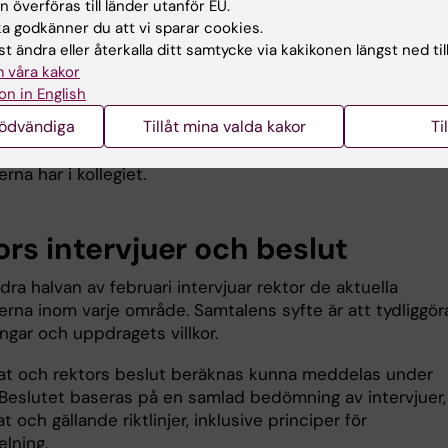
 överföras till länder utanför EU.
ngar som alla medarbetare haft möjlighet att lämna in en
 godkänner du att vi sparar cookies.
injer för akademiska val.
t ändra eller återkalla ditt samtycke via kakikonen längst ned til
 våra kakor
tigade kan rösta mellan 4–11 februari enligt instruktione
on in English
ats via e‑post. När valresultatet fastställts delas det 
nödvändiga
Tillåt mina valda kakor
Ti
alet är rådgivande eftersom rektor enligt KI:s valordning
t slutgiltiga beslutet. Resultatet visar vilket stöd
rna har i kollegiet.
ors intervjuer och beslut
ra halvan av februari intervjuar rektor de aktuella
erna inom varje område. Samtalens syfte är att tydliggör
ngar och uppdragets villkor.
tat och rektors beslut beräknas kunna meddelas under
. Beslutet baseras på en samlad bedömning av intervjuer,
at och gällande riktlinjer, inklusive principer för
lning.