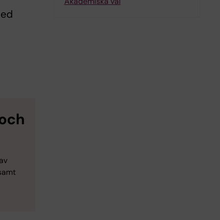
g
Akademiska val
med
a
 och
av
 samt