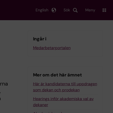
English
Sök
Meny
Ingår i
Medarbetarportalen
Mer om det här ämnet
arna
Här är kandidaterna till uppdragen
som dekan och prodekan
,
n
Hearings inför akademiska val av
dekaner