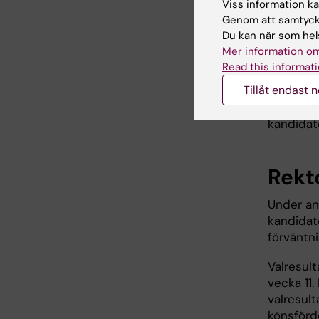
Viss information kan
nomineri
Genom att samtycka
KI:s riktl
Du kan när som hels
Mer information om
Röstberät
Read this informati
som skick
Tillåt endast 
rektor. V
fattar de
kandidate
Rekt
Under and
kandidat
förväntni
Valresul
vecka 11
valresult
könsförde