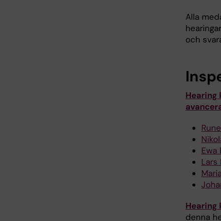
Alla med
hearinga
och svar
Inspe
Hearing 
avancera
Rune
Nikol
Ewa 
Lars 
Mari
Johan
Hearing 
denna he