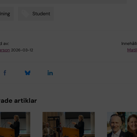
ning
Student
d av:
Innehål
arson
Mati
2026-03-12
ade artiklar