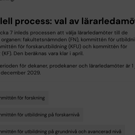
lell process: val av lärarledam
ka 7 inleds processen att välja lärarledamöter till de
la organen: fakultetsnämnden (FN), kommittén för utbildn
mmittén för forskarutbildning (KFU) och kommittén för
 (KF). Den beräknas vara klar i april.
rioden för dekaner, prodekaner och lärarledamöter är 1 j
 december 2029.
mittén för forskning
mittén för utbildning på forskarnivå
mittén för utbildning på grundnivå och avancerad nivå