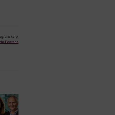
lsgranskare:
lda Pearson