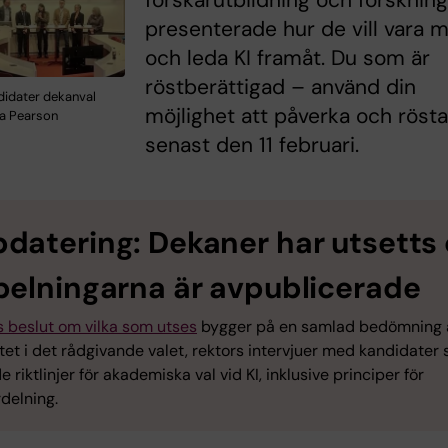
forskarutbildning och forsknin
presenterade hur de vill vara 
och leda KI framåt. Du som är
röstberättigad – använd din
didater dekanval
möjlighet att påverka och röst
da Pearson
senast den 11 februari.
datering: Dekaner har utsetts
pelningarna är avpublicerade
s beslut om vilka som utses
bygger på en samlad bedömning 
tet i det rådgivande valet, rektors intervjuer med kandidater
e riktlinjer för akademiska val vid KI, inklusive principer för
rdelning.