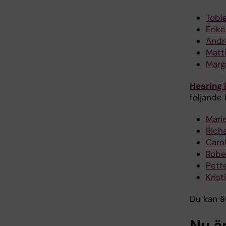
Tobi
Erik
Andr
Matt
Marg
Hearing k
följande 
Mari
Rich
Carol
Rober
Pett
Krist
Du kan ä
Nu är