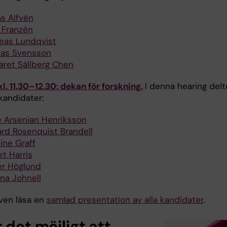
as Alfvén
a Franzén
eas Lundqvist
ias Svensson
aret Sällberg Chen
l. 11.30–12.30: dekan för forskning.
I denna hearing delt
kandidater:
e Arsenian Henriksson
ard Rosenquist Brandell
ine Graff
t Harris
er Höglund
ina Johnell
ven läsa en
samlad presentation av alla kandidater
.
 det möjligt att