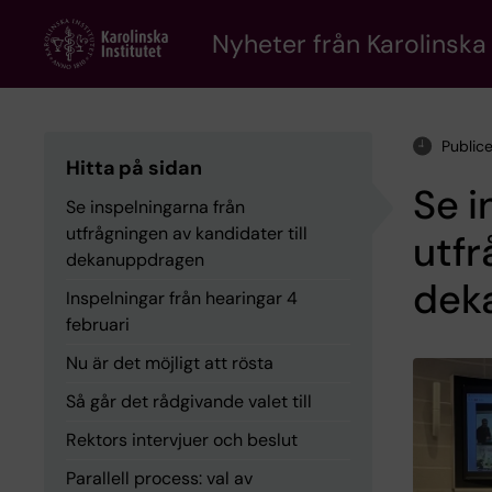
Skip
to
Nyheter från Karolinska 
main
content
Public
Hitta på sidan
Se i
Se inspelningarna från
utfrågningen av kandidater till
utfr
dekanuppdragen
dek
Inspelningar från hearingar 4
februari
Nu är det möjligt att rösta
Så går det rådgivande valet till
Rektors intervjuer och beslut
Parallell process: val av