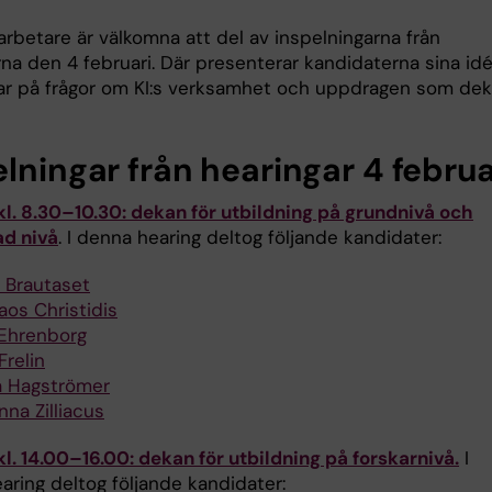
arbetare är välkomna att del av inspelningarna från
rna den 4 februari. Där presenterar kandidaterna sina id
ar på frågor om KI:s verksamhet och uppdragen som de
lningar från hearingar 4 februa
kl. 8.30–10.30: dekan för utbildning på grundnivå och
d nivå
. I denna hearing deltog följande kandidater:
 Brautaset
aos Christidis
Ehrenborg
Frelin
a Hagströmer
na Zilliacus
kl. 14.00–16.00: dekan för utbildning på forskarnivå.
I
aring deltog följande kandidater: