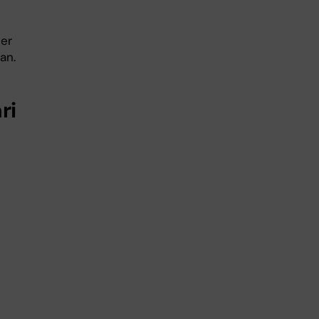
éer
kan.
ri