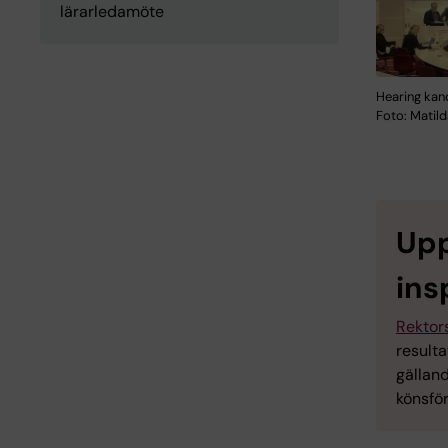
lärarledamöte
Hearing kan
Foto: Matil
Upp
ins
Rektor
resulta
gälland
könsfö