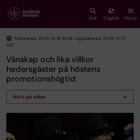
Skip
to
main
Sök
English
Meny
content
Publicerad: 2025-11-18 16:58 | Uppdaterad: 2025-11-27
11:21
Vänskap och lika villkor
hedersgäster på höstens
promotionshögtid
Hitta på sidan