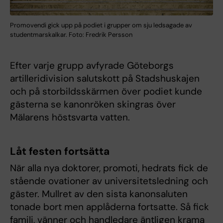
Promovendi gick upp på podiet i grupper om sju ledsagade av
studentmarskalkar. Foto: Fredrik Persson
Efter varje grupp avfyrade Göteborgs
artilleridivision salutskott på Stadshuskajen
och på storbildsskärmen över podiet kunde
gästerna se kanonröken skingras över
Mälarens höstsvarta vatten.
Låt festen fortsätta
När alla nya doktorer, promoti, hedrats fick de
stående ovationer av universitetsledning och
gäster. Mullret av den sista kanonsaluten
tonade bort men applåderna fortsatte. Så fick
familj, vänner och handledare äntligen krama