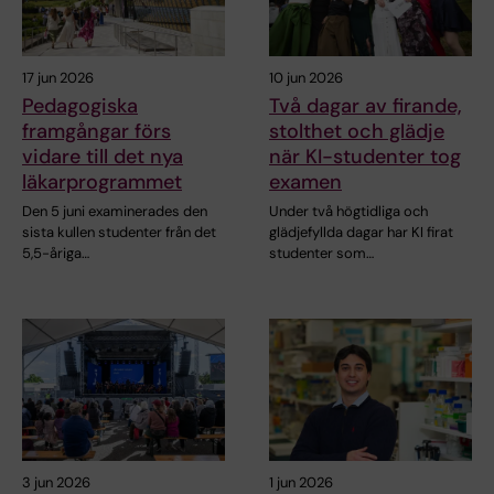
17 jun 2026
10 jun 2026
Pedagogiska
Två dagar av firande,
framgångar förs
stolthet och glädje
vidare till det nya
när KI-studenter tog
läkarprogrammet
examen
Den 5 juni examinerades den
Under två högtidliga och
sista kullen studenter från det
glädjefyllda dagar har KI firat
5,5-åriga…
studenter som…
3 jun 2026
1 jun 2026