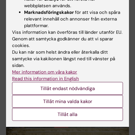
webbplatsen används.
betydelsen av vänskap kan bestå genom livet,
Marknadsföringskakor
för att visa och spåra
sa han.
relevant innehåll och annonser från externa
plattformar.
Efter professor Harris tal trädde promovendi
Viss information kan överföras till länder utanför EU.
upp på podiet i grupper om sju ledsagade av
Genom att samtycka godkänner du att vi sparar
studentmarskalkar för att ta emot doktorshatt
cookies.
och diplom.
Du kan när som helst ändra eller återkalla ditt
samtycke via kakikonen längst ned till vänster på
sidan.
Mer information om våra kakor
Read this information in English
Tillåt endast nödvändiga
Tillåt mina valda kakor
Tillåt alla