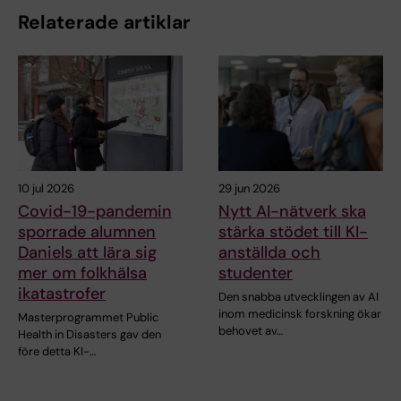
Relaterade artiklar
10 jul 2026
29 jun 2026
Covid-19-pandemin
Nytt AI-nätverk ska
sporrade alumnen
stärka stödet till KI-
Daniels att lära sig
anställda och
mer om folkhälsa
studenter
ikatastrofer
Den snabba utvecklingen av AI
inom medicinsk forskning ökar
Masterprogrammet Public
behovet av…
Health in Disasters gav den
före detta KI-…