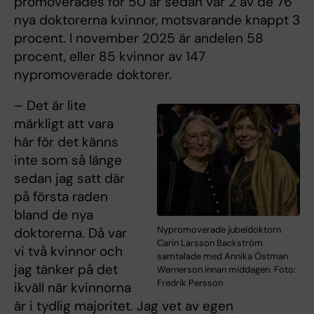
promoverades för 50 år sedan var 2 av de 76
nya doktorerna kvinnor, motsvarande knappt 3
procent. I november 2025 är andelen 58
procent, eller 85 kvinnor av 147
nypromoverade doktorer.
– Det är lite
märkligt att vara
här för det känns
inte som så länge
sedan jag satt där
på första raden
bland de nya
Nypromoverade jubeldoktorn
doktorerna. Då var
Carin Larsson Backström
vi två kvinnor och
samtalade med Annika Östman
jag tänker på det
Wernerson innan middagen. Foto:
Fredrik Persson
ikväll när kvinnorna
är i tydlig majoritet. Jag vet av egen