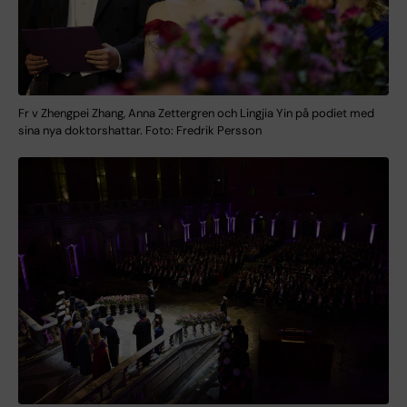
Fr v Zhengpei Zhang, Anna Zettergren och Lingjia Yin på podiet med
sina nya doktorshattar. Foto: Fredrik Persson