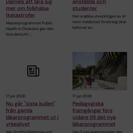
Daniels att lära sig
anställda och
mer om folkhälsa
studenter
ikatastrofer
Den snabba utvecklingen av AI
inom medicinsk forskning ökar
Masterprogrammet Public
behovet av…
Health in Disasters gav den
före detta KI-…
17 jun 2026
17 jun 2026
Nu går "sista kullen"
Pedagogiska
från gamla
framgångar förs
läkarprogrammet ut i
vidare till det nya
yrkeslivet
läkarprogrammet
När Gottfrid Rehnman och
Den 5 juni examinerades den