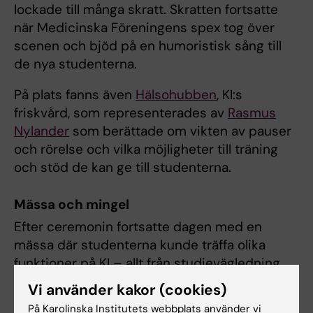
lockade till många skratt. Skratten fortsatte
när Medicinska Föreningens spex tog över
scenen och bjöd på en humoristisk sång till
de nya studenterna.
På plats fanns även
Hälsohubben
, KI:s
friskvård, som representerades av
Rasmus
Nylander
som berättade om vikten av pauser
och rörelse och vilka möjligheter till träning
och stöd de kan ge till studenterna.
Mässa och mingel
Efter ceremonin fortsatte dagen med en
mässa där studenterna kunde träffa olika
funktioner på KI – allt från studievägledning
och utlandsstudier till redaktionen bakom KI:s
Vi använder kakor (cookies)
tidning
Medicinsk Vetenskap
. Här fanns också
På Karolinska Institutets webbplats använder vi