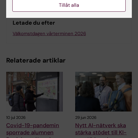
Tillåt alla
Letade du efter
Välkomstdagen vårterminen 2026
Relaterade artiklar
10 jul 2026
29 jun 2026
Covid-19-pandemin
Nytt AI-nätverk ska
sporrade alumnen
stärka stödet till KI-