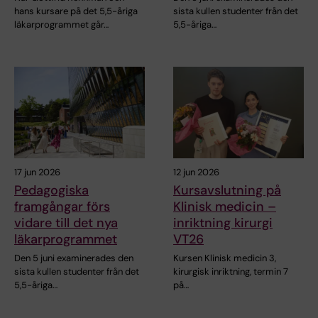
hans kursare på det 5,5-åriga
sista kullen studenter från det
läkarprogrammet går…
5,5-åriga…
17 jun 2026
12 jun 2026
Pedagogiska
Kursavslutning på
framgångar förs
Klinisk medicin –
vidare till det nya
inriktning kirurgi
läkarprogrammet
VT26
Den 5 juni examinerades den
Kursen Klinisk medicin 3,
sista kullen studenter från det
kirurgisk inriktning, termin 7
5,5-åriga…
på…