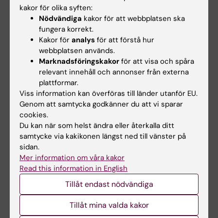
gott om tid att mingla med varandra, ta en fika
kakor för olika syften:
och hämta ut den populära KI-ryggsäcken.
Nödvändiga
kakor för att webbplatsen ska
fungera korrekt.
Varm välkomna alla nya studenter!
Kakor för
analys
för att förstå hur
webbplatsen används.
Marknadsföringskakor
för att visa och spåra
Student
Arbetsterapeutprogrammet
relevant innehåll och annonser från externa
Tags
plattformar.
Fysioterapeutprogrammet
Läkarprogrammet
Viss information kan överföras till länder utanför EU.
Genom att samtycka godkänner du att vi sparar
cookies.
Sjuksköterskeprogrammet
Du kan när som helst ändra eller återkalla ditt
samtycke via kakikonen längst ned till vänster på
sidan.
Uppdaterad av:
Mer information om våra kakor
Emma Karlsson
2026-01-28
Read this information in English
Tillåt endast nödvändiga
Dela
Tillåt mina valda kakor