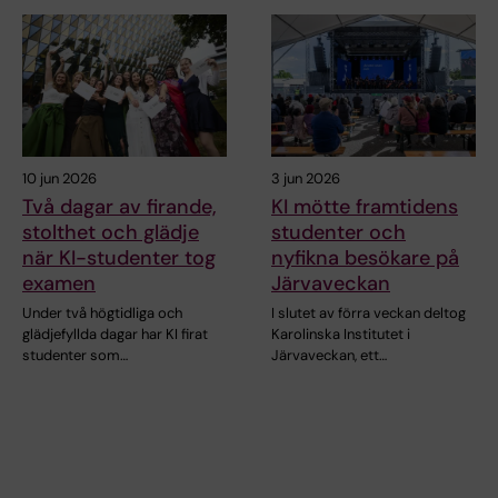
10 jun 2026
3 jun 2026
Två dagar av firande,
KI mötte framtidens
stolthet och glädje
studenter och
när KI-studenter tog
nyfikna besökare på
examen
Järvaveckan
Under två högtidliga och
I slutet av förra veckan deltog
glädjefyllda dagar har KI firat
Karolinska Institutet i
studenter som…
Järvaveckan, ett…