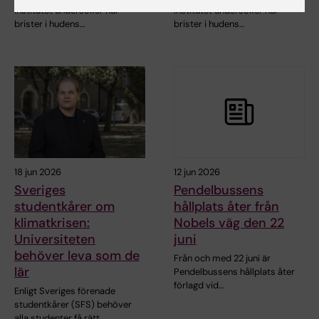
Institutet undersöker hur
Institutet undersöker hur
brister i hudens…
brister i hudens…
18 jun 2026
12 jun 2026
Sveriges
Pendelbussens
studentkårer om
hållplats åter från
klimatkrisen:
Nobels väg den 22
Universiteten
juni
behöver leva som de
Från och med 22 juni är
lär
Pendelbussens hållplats åter
förlagd vid…
Enligt Sveriges förenade
studentkårer (SFS) behöver
alla studenter få rätt…