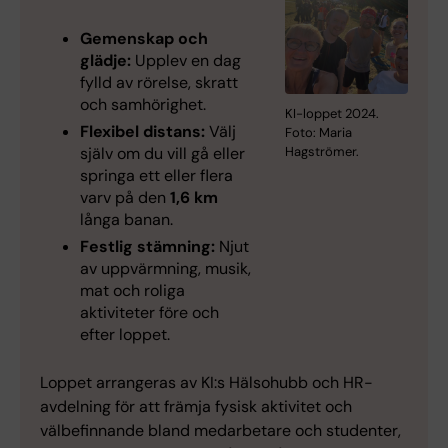
Gemenskap och
glädje:
Upplev en dag
fylld av rörelse, skratt
och samhörighet.
KI-loppet 2024.
Flexibel distans:
Välj
Foto: Maria
Hagströmer.
själv om du vill gå eller
springa ett eller flera
varv på den
1,6 km
långa banan.
Festlig stämning:
Njut
av uppvärmning, musik,
mat och roliga
aktiviteter före och
efter loppet.
Loppet arrangeras av KI:s Hälsohubb och HR-
avdelning för att främja fysisk aktivitet och
välbefinnande bland medarbetare och studenter,