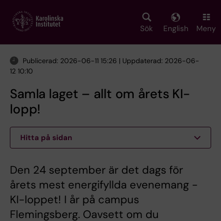
Skip
to
main
Sök
English
Meny
content
Publicerad: 2026-06-11 15:26 | Uppdaterad: 2026-06-
12 10:10
Samla laget – allt om årets KI-
lopp!
Hitta på sidan
Den 24 september är det dags för
årets mest energifyllda evenemang -
KI-loppet! I år på campus
Flemingsberg. Oavsett om du