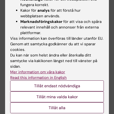
fungera korrekt.
Dela
Kakor för
analys
för att förstå hur
webbplatsen används.
Marknadsföringskakor
för att visa och spåra
relevant innehåll och annonser från externa
Relaterade artiklar
plattformar.
Viss information kan överföras till länder utanför EU.
Genom att samtycka godkänner du att vi sparar
cookies.
Du kan när som helst ändra eller återkalla ditt
samtycke via kakikonen längst ned till vänster på
sidan.
Mer information om våra kakor
3 jul 2026
3 jul 2026
Read this information in English
Doktorand studerar
Doktorand studerar
Tillåt endast nödvändiga
hudens roll i
hudens roll i
utveckling av
utveckling av
Tillåt mina valda kakor
allergisjukdomar hos
allergisjukdomar hos
barn
barn
Tillåt alla
Bowen Tan vid Karolinska
Bowen Tan vid Karolinska