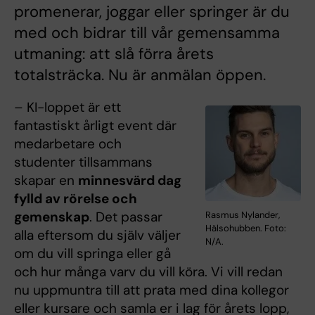
promenerar, joggar eller springer är du
med och bidrar till vår gemensamma
utmaning: att slå förra årets
totalsträcka. Nu är anmälan öppen.
– KI-loppet är ett
fantastiskt årligt event där
medarbetare och
studenter tillsammans
skapar en
minnesvärd dag
fylld av rörelse och
gemenskap
. Det passar
Rasmus Nylander,
Hälsohubben. Foto:
alla eftersom du själv väljer
N/A.
om du vill springa eller gå
och hur många varv du vill köra. Vi vill redan
nu uppmuntra till att prata med dina kollegor
eller kursare och samla er i lag för årets lopp,