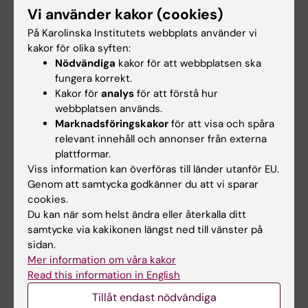
Vi använder kakor (cookies)
10 jul 2026
29 jun 2026
På Karolinska Institutets webbplats använder vi
Covid-19-pandemin
Nytt AI-nätverk ska
kakor för olika syften:
sporrade alumnen
stärka stödet till KI-
Nödvändiga
kakor för att webbplatsen ska
Daniels att lära sig
anställda och
fungera korrekt.
mer om folkhälsa
studenter
Kakor för
analys
för att förstå hur
ikatastrofer
webbplatsen används.
Den snabba utvecklingen av AI
Marknadsföringskakor
för att visa och spåra
inom medicinsk forskning ökar
Masterprogrammet Public
behovet av…
relevant innehåll och annonser från externa
Health in Disasters gav den
plattformar.
före detta KI-…
Viss information kan överföras till länder utanför EU.
Genom att samtycka godkänner du att vi sparar
cookies.
Du kan när som helst ändra eller återkalla ditt
samtycke via kakikonen längst ned till vänster på
sidan.
Mer information om våra kakor
Read this information in English
Tillåt endast nödvändiga
17 jun 2026
17 jun 2026