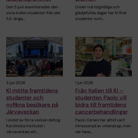
Den 5 juni examinerades den
Under två högtidliga och
sista kullen studenter från det
glädjefyllda dagar har KI firat
5,5-åriga…
studenter som…
3 jun 2026
1 jun 2026
KI mötte framtidens
Från Italien till KI –
studenter och
studenten Paolo vill
nyfikna besökare på
bidra till framtidens
Järvaveckan
cancerbehandlingar
I slutet av förra veckan deltog
Paolo Ceriani har alltid varit
Karolinska Institutet i
intresserad av vetenskap, men
Järvaveckan, ett…
när hans…