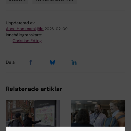
Tags
Uppdaterad av:
Anne Hammarskjöld
2026-02-09
Innehållsgranskare:
Christian Edling
Dela
Relaterade artiklar