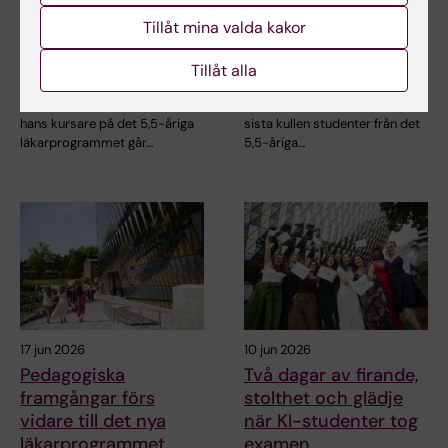
Nu går "sista kullen"
Pedagogiska
Tillåt mina valda kakor
från gamla
framgångar förs
läkarprogrammet ut i
vidare till det nya
Tillåt alla
yrkeslivet
läkarprogrammet
När Gottfrid Rehnman och
Den 5 juni examinerades den
hans kursare på det 5,5-åriga
sista kullen studenter från det
läkarprogrammet går…
5,5-åriga…
17 jun 2026
10 jun 2026
Pedagogiska
Två dagar av firande,
framgångar förs
stolthet och glädje
vidare till det nya
när KI-studenter tog
läkarprogrammet
examen