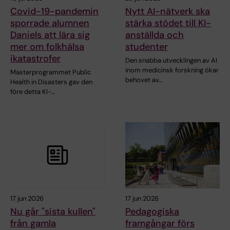
Covid-19-pandemin
Nytt AI-nätverk ska
sporrade alumnen
stärka stödet till KI-
Daniels att lära sig
anställda och
mer om folkhälsa
studenter
ikatastrofer
Den snabba utvecklingen av AI
inom medicinsk forskning ökar
Masterprogrammet Public
behovet av…
Health in Disasters gav den
före detta KI-…
17 jun 2026
17 jun 2026
Nu går "sista kullen"
Pedagogiska
från gamla
framgångar förs