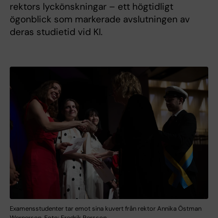
rektors lyckönskningar – ett högtidligt
ögonblick som markerade avslutningen av
deras studietid vid KI.
Examensstudenter tar emot sina kuvert från rektor Annika Östman
Wernerson. Foto: Fredrik Persson