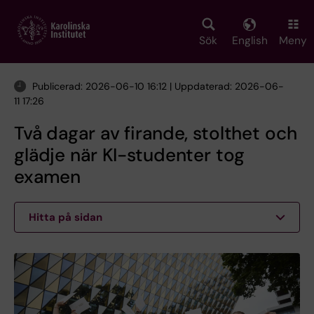
Skip
to
main
Sök
English
Meny
content
Publicerad: 2026-06-10 16:12 | Uppdaterad: 2026-06-
11 17:26
Två dagar av firande, stolthet och
glädje när KI-studenter tog
examen
Hitta på sidan