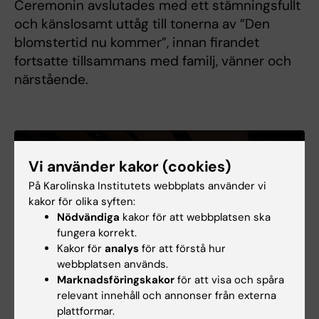
Ceremonin avslutades med ett stämningsfullt
och känslosamt uttåg till tonerna av ”Den
blomstertid nu kommer”, innan firandet
fortsatte tillsammans med familj, vänner och
närstående.
Vi använder kakor (cookies)
På Karolinska Institutets webbplats använder vi
kakor för olika syften:
Nödvändiga
kakor för att webbplatsen ska
fungera korrekt.
Kakor för
analys
för att förstå hur
webbplatsen används.
Marknadsföringskakor
för att visa och spåra
relevant innehåll och annonser från externa
plattformar.