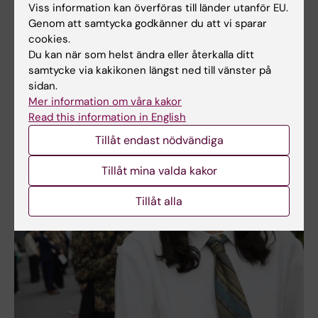
Viss information kan överföras till länder utanför EU.
Kiralina Salandy och Rosa Kvartetten höjde stämningen med låtar
Genom att samtycka godkänner du att vi sparar
som "Ain't no mountain high enough." Foto: Fredrik Persson
cookies.
Du kan när som helst ändra eller återkalla ditt
samtycke via kakikonen längst ned till vänster på
Bilder från examenshögtiderna
sidan.
Mer information om våra kakor
Read this information in English
Tillåt endast nödvändiga
Tillåt mina valda kakor
Tillåt alla