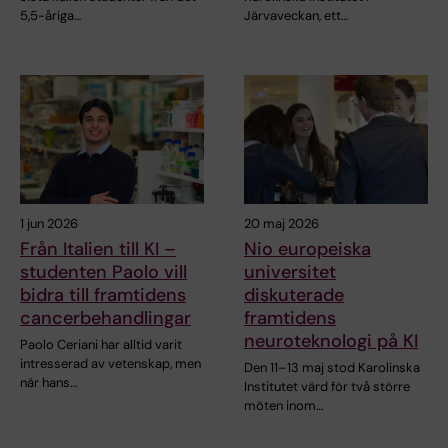
5,5-åriga…
Järvaveckan, ett…
1 jun 2026
20 maj 2026
Från Italien till KI –
Nio europeiska
studenten Paolo vill
universitet
bidra till framtidens
diskuterade
cancerbehandlingar
framtidens
neuroteknologi på KI
Paolo Ceriani har alltid varit
intresserad av vetenskap, men
Den 11–13 maj stod Karolinska
när hans…
Institutet värd för två större
möten inom…