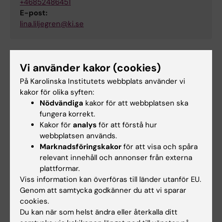
+46852486451
E-post:
lina.liljegren@ki.se
Vi använder kakor (cookies)
Campus och lokaler
Lärare
Student
Tags
På Karolinska Institutets webbplats använder vi
Tentamensservice
kakor för olika syften:
Nödvändiga
kakor för att webbplatsen ska
fungera korrekt.
Kakor för
analys
för att förstå hur
Uppdaterad av:
webbplatsen används.
Louise Grännsjö
2026-06-12
Marknadsföringskakor
för att visa och spåra
Innehållsgranskare:
relevant innehåll och annonser från externa
Charlotta Cederberg
plattformar.
Viss information kan överföras till länder utanför EU.
Genom att samtycka godkänner du att vi sparar
Dela
cookies.
Du kan när som helst ändra eller återkalla ditt