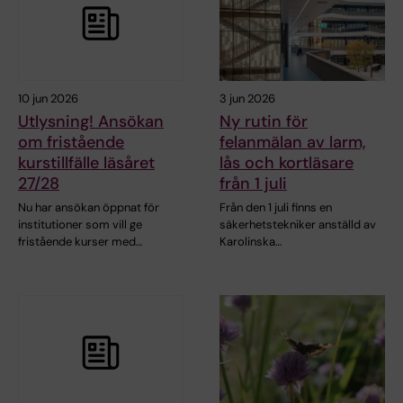
10 jun 2026
3 jun 2026
Utlysning! Ansökan
Ny rutin för
om fristående
felanmälan av larm,
kurstillfälle läsåret
lås och kortläsare
27/28
från 1 juli
Nu har ansökan öppnat för
Från den 1 juli finns en
institutioner som vill ge
säkerhetstekniker anställd av
fristående kurser med…
Karolinska…