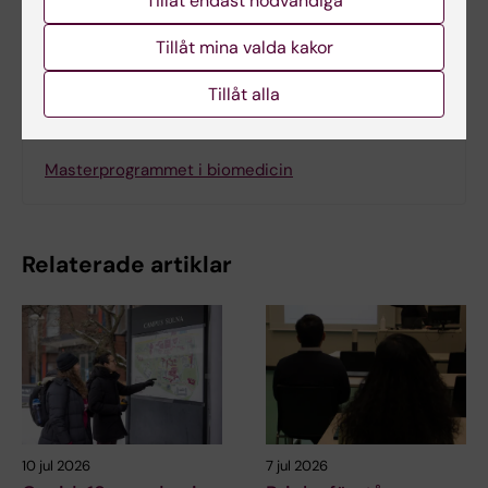
Tillåt endast nödvändiga
Dela
Tillåt mina valda kakor
Tillåt alla
Letade du efter
Masterprogrammet i biomedicin
Relaterade artiklar
10 jul 2026
7 jul 2026