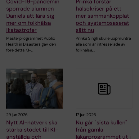
Covid-19-pandemin
Prinka förstår
sporrade alumnen
hälsokriser på ett
Daniels att lära sig
mer sammankopplat
mer om folkhälsa
och systembsaserat
ikatastrofer
sätt nu
Masterprogrammet Public
Prinka Singh skulle uppmuntra
Health in Disasters gav den
alla som är intresserade av
före detta KI-…
folkhälsa,…
29 jun 2026
17 jun 2026
Nytt AI-nätverk ska
Nu går "sista kullen"
stärka stödet till KI-
från gamla
anställda och
läkarprogrammet ut i