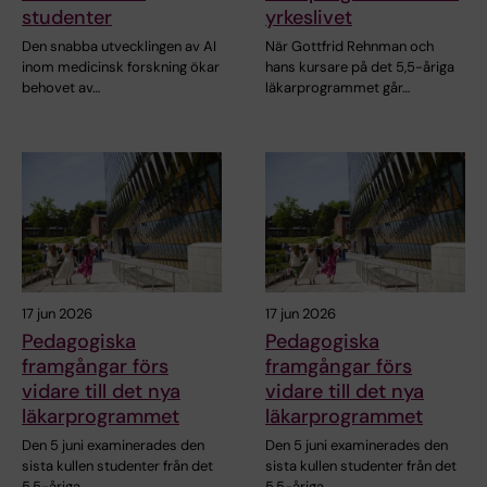
studenter
yrkeslivet
Den snabba utvecklingen av AI
När Gottfrid Rehnman och
inom medicinsk forskning ökar
hans kursare på det 5,5-åriga
behovet av…
läkarprogrammet går…
17 jun 2026
17 jun 2026
Pedagogiska
Pedagogiska
framgångar förs
framgångar förs
vidare till det nya
vidare till det nya
läkarprogrammet
läkarprogrammet
Den 5 juni examinerades den
Den 5 juni examinerades den
sista kullen studenter från det
sista kullen studenter från det
5,5-åriga…
5,5-åriga…