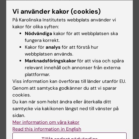
biomedicinprogrammet rankades Paolo
Vi använder kakor (cookies)
Ceriani bland de tio bästa italienska
biovetenskapsstudenterna 2025 enligt Nova
På Karolinska Institutets webbplats använder vi
111:s studentlista.
kakor för olika syften:
Nödvändiga
kakor för att webbplatsen ska
Samma år tilldelades han den italienska
fungera korrekt.
utmärkelsen
Excellence Award
för sina
Kakor för
analys
för att förstå hur
forskningsinsatser vid Karolinska Institutet.
webbplatsen används.
Marknadsföringskakor
för att visa och spåra
relevant innehåll och annonser från externa
plattformar.
Viss information kan överföras till länder utanför EU.
Student
Masterprogram
Biomedicin
Genom att samtycka godkänner du att vi sparar
Tags
cookies.
Du kan när som helst ändra eller återkalla ditt
samtycke via kakikonen längst ned till vänster på
Uppdaterad av:
sidan.
Emma Karlsson
2026-06-04
Mer information om våra kakor
Read this information in English