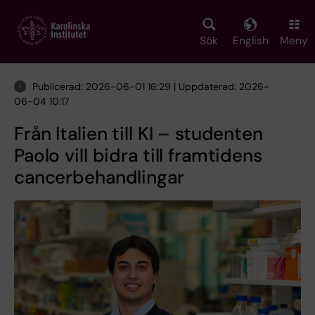
Skip
to
main
Sök
English
Meny
content
Publicerad: 2026-06-01 16:29 | Uppdaterad: 2026-
06-04 10:17
Från Italien till KI – studenten
Paolo vill bidra till framtidens
cancerbehandlingar