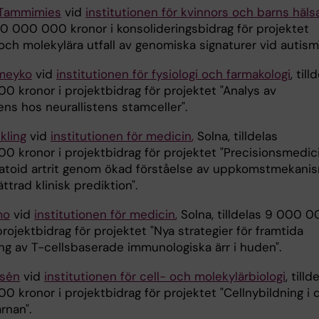
a Tammimies
vid
institutionen för kvinnors och barns hälsa
 10 000 000 kronor i konsolideringsbidrag för projektet
 och molekylära utfall av genomiska signaturer vid autism
meyko
vid
institutionen för fysiologi och farmakologi
, till
0 kronor i projektbidrag för projektet "Analys av
ns hos neurallistens stamceller".
kling
vid
institutionen för medicin
,
Solna, tilldelas
0 kronor i projektbidrag för projektet "Precisionsmedic
atoid artrit genom ökad förståelse av uppkomstmekani
ttrad klinisk prediktion".
mo
vid
institutionen för medicin
,
Solna, tilldelas 9 000 
projektbidrag för projektet "Nya strategier för framtida
ng av T-cellsbaserade immunologiska ärr i huden".
isén
vid
institutionen för cell- och molekylärbiologi
, tilld
 kronor i projektbidrag för projektet "Cellnybildning i 
rnan".