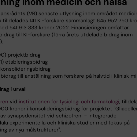
sning inom medicin och hälsa
kapsrådets (VR) senaste utlysning inom området medici
a tilldelades 141 KI-forskare sammanlagt 645 952 750 kro
med 541 913 333 kronor 2022. Finansieringen omfattar
bidrag till KI-forskare (förra årets utdelade bidrag inom
):
90) projektbidrag
1) etableringsbidrag
 konsolideringsbidrag
 bidrag till anställning som forskare på halvtid i klinisk mi
rag i urval
gren
vid
institutionen för fysiologi och farmakologi
, tilldel
0 kronor i konsolideringsbidrag för projektet "Gliacelle
 av synapsdensitet vid schizofreni - integrerade
ala experimentella och kliniska studier med fokus på
ring av nya målstrukturer".