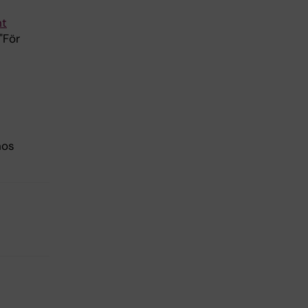
nt
"För
hos