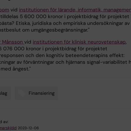
lbom
vid
institutionen för lärande, informatik, manageme
, tilldelas 5 600 000 kronor i projektbidrag för projektet 
bästa? Etiska, juridiska och empiriska undersökningar av
änstbeslut om umgängesbegränsningar."
er Månsson
vid
institutionen för klinisk neurovetenskap
,
 6 076 000 kronor i projektbidrag för projektet
responsen och den kognitiv beteendeterapins effekt:
ingar av förväntningar och hjärnans signal-variabilitet 
r med ångest."
lag
Finansiering
d av:
arskjöld
2023-12-06