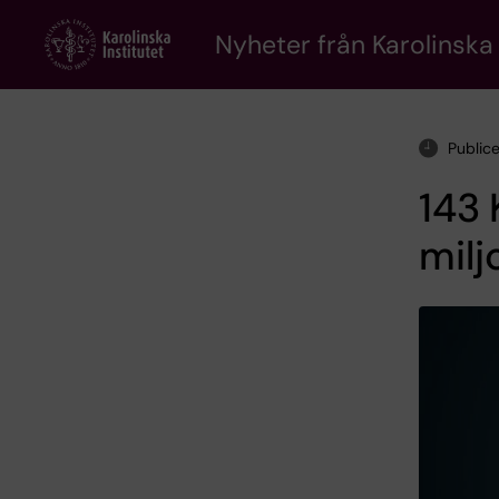
Skip
to
Nyheter från Karolinska 
main
content
Public
143 
milj