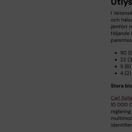
Utly
I Vetens
och häls
jämfört 
följande 
parentes
110 (
22 (2
5 (6)
4 (2)
Stora bid
Carl Sell
10 000 00
reglering
multimod
identifie