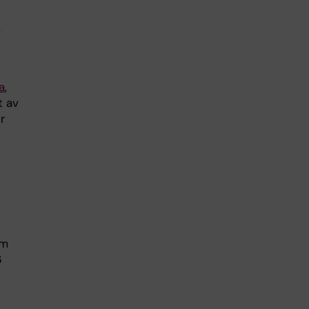
,
a
,
t av
r
om
6