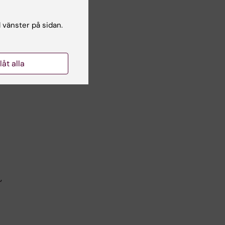
l vänster på sidan.
llåt alla
4
k
,