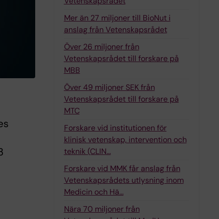
Vetenskapsrådet
Mer än 27 miljoner till BioNut i
anslag från Vetenskapsrådet
Över 26 miljoner från
Vetenskapsrådet till forskare på
MBB
Över 49 miljoner SEK från
Vetenskapsrådet till forskare på
MTC
es
Forskare vid institutionen för
klinisk vetenskap, intervention och
3
teknik (CLIN…
Forskare vid MMK får anslag från
Vetenskapsrådets utlysning inom
Medicin och Hä…
Nära 70 miljoner från