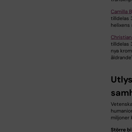
Camilla 
tilldelas
helixens 
Christian
tilldelas
nya krom
åldrande"
Utly
samh
Vetenska
humanior
miljoner
Större bi