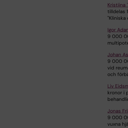
Kristiin
tilldelas
"Kliniska
Igor Ada
9 000 00
multipote
Johan As
9 000 00
vid reum
och förbä
Liv Eids
kronor i 
behandli
Jonas Fr
9 000 000
vuxna hjä