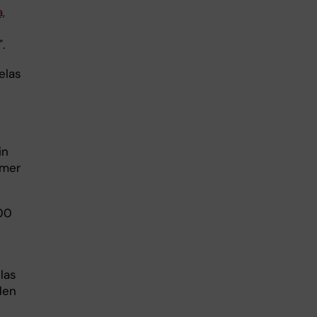
,
".
delas
in
smer
000
elas
den