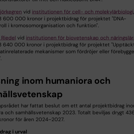
Björkegren
vid
institutionen för cell- och molekylärbiologi
 3 600 000 kronor i projektbidrag för projektet "DNA-
roll i kromosomorganisation och funktion".
 Riedel
vid
institutionen för biovetenskap och näringslär
 3 640 000 kronor i projektbidrag för projektet "Upptäck
atinrelaterade mekanismer som fördröjer eller förebygge
.
sning inom humaniora och
ällsvetenskap
psrådet har fattat beslut om ett antal projektbidrag in
a och samhällsvetenskap 2023. Totalt beviljas drygt 43
 kronor för åren 2024–2027.
drag i urval