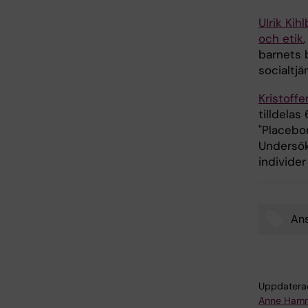
Ulrik Kih
och etik
barnets 
socialtj
Kristoff
tilldelas
"Placebo
Undersökn
individe
Ans
Tags
Uppdatera
Anne Hamm