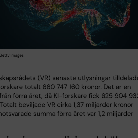
: Getty Images.
skapsrådets (VR) senaste utlysningar tilldelad
forskare totalt 660 747 160 kronor. Det är en
från förra året, då KI-forskare fick 625 904 93
 Totalt beviljade VR cirka 1,37 miljarder kronor
otsvarade summa förra året var 1,2 miljarder