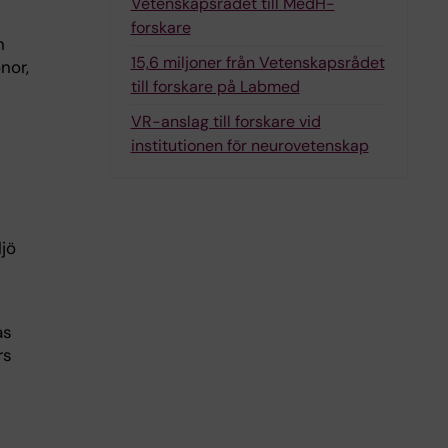
Vetenskapsrådet till MedH-
forskare
n
15,6 miljoner från Vetenskapsrådet
nor,
till forskare på Labmed
VR-anslag till forskare vid
institutionen för neurovetenskap
ljö
as
rs