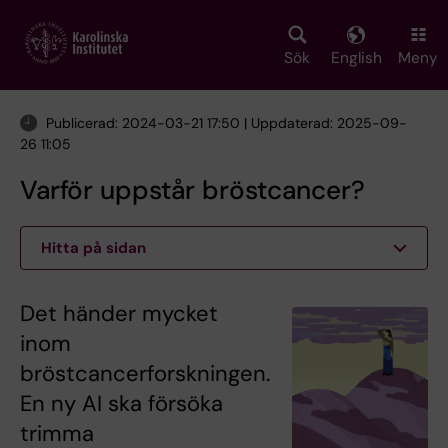
Skip
to
main
Sök
English
Meny
content
Publicerad: 2024-03-21 17:50 | Uppdaterad: 2025-09-
26 11:05
Varför uppstår bröstcancer?
Hitta på sidan
Det händer mycket
inom
bröstcancerforskningen.
En ny AI ska försöka
trimma