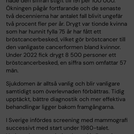
hade den siffran stigit till 191 per 100 000.
Ökningen pågår fortfarande och de senaste
två decennierna har antalet fall blivit ungefär
två procent fler per år. Drygt var tionde kvinna
som har hunnit fylla 75 år har fått ett
bröstcancerbesked, vilket gör bröstcancer till
den vanligaste cancerformen bland kvinnor.
Under 2022 fick drygt 8 500 personer ett
bröstcancerbesked, en siffra som omfattar 57
män.
Sjukdomen är alltså vanlig och blir vanligare
samtidigt som överlevnaden förbättras. Tidig
upptäckt, bättre diagnostik och mer effektiva
behandlingar ligger bakom framgångarna.
I Sverige infördes screening med mammografi
successivt med start under 1980-talet.