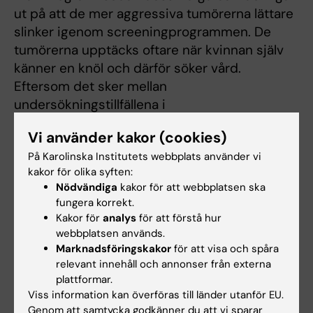
ut på att de mer aggressiva tumörerna lättare
slinker igenom screeningprogrammen. De
tumörerna upptäcks oftare när kvinnan själv
känner en knöl och därför söker vård.
Eftersom det sker mellan
undersökningstillfällena i
screeningprogrammet kallas det
Vi använder kakor (cookies)
intervallcancer. I dag upptäcks ungefär två
På Karolinska Institutets webbplats använder vi
tredjedelar av brösttumörerna via
kakor för olika syften:
screeningprogrammet och ungefär var tredje
Nödvändiga
kakor för att webbplatsen ska
bröstcancer är en intervallcancer.
fungera korrekt.
Kakor för
analys
för att förstå hur
– Det är intervallcancern vi vill åt. Vi vet att
webbplatsen används.
om man lägger till fler undersökningar i
Marknadsföringskakor
för att visa och spåra
screeningprogrammet, då kommer man hitta
relevant innehåll och annonser från externa
fler tumörer. Men en del av dem kan betraktas
plattformar.
Viss information kan överföras till länder utanför EU.
som överdiagnostik. Det viktiga är att hitta
Genom att samtycka godkänner du att vi sparar