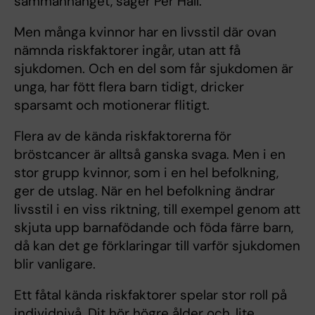
sammanhanget, säger Per Hall.
Men många kvinnor har en livsstil där ovan
nämnda riskfaktorer ingår, utan att få
sjukdomen. Och en del som får sjukdomen är
unga, har fött flera barn tidigt, dricker
sparsamt och motionerar flitigt.
Flera av de kända riskfaktorerna för
bröstcancer är alltså ganska svaga. Men i en
stor grupp kvinnor, som i en hel befolkning,
ger de utslag. När en hel befolkning ändrar
livsstil i en viss riktning, till exempel genom att
skjuta upp barnafödande och föda färre barn,
då kan det ge förklaringar till varför sjukdomen
blir vanligare.
Ett fåtal kända riskfaktorer spelar stor roll på
individnivå. Dit hör högre ålder och, lite