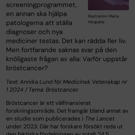
screeningprogrammet,
en annan ska hjälpa
Illustration: Maria
patologerna att ställa
Hergueta
diagnoser och nya
mediciner testas. Det kan rädda fler liv.
Men fortfarande saknas svar på den
knöligaste frågan av alla: Varför uppstår
bröstcancer?
Text: Annika Lund för Medicinsk Vetenskap nr
1 2024 / Tema: Bröstcancer.
Bröstcancer är ett välfinansierat
forskningsområde. Det framgår bland annat av
en studie som publicerades i
The Lancet
under 2023. Där har forskare försökt reda ut
den faktiska fördelningen av totalt 24,5