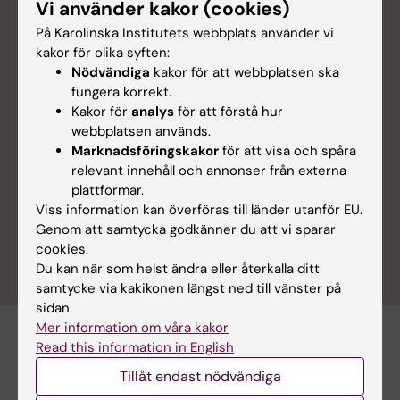
Vi använder kakor (cookies)
På Karolinska Institutets webbplats använder vi
kakor för olika syften:
Nödvändiga
kakor för att webbplatsen ska
fungera korrekt.
Kakor för
analys
för att förstå hur
webbplatsen används.
Läs fler spännande artiklar om medicinsk
Marknadsföringskakor
för att visa och spåra
forskning
relevant innehåll och annonser från externa
I Karolinska Institutets populärvetenskapliga tidning
plattformar.
Medicinsk Vetenskap kan du läsa fler artiklar om
Viss information kan överföras till länder utanför EU.
det senaste inom medicinsk forskning. Bli
Genom att samtycka godkänner du att vi sparar
prenumerant!
cookies.
Du kan när som helst ändra eller återkalla ditt
samtycke via kakikonen längst ned till vänster på
sidan.
Mer information om våra kakor
Read this information in English
Tidskriften Medicinsk Vetenskap
Bröstcancer
Tags
Tillåt endast nödvändiga
Cancer och onkologi