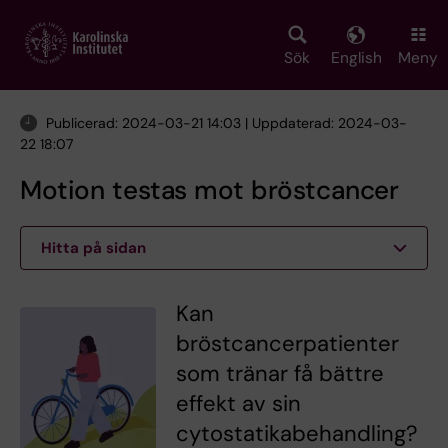
Skip
to
main
Sök
English
Meny
content
Publicerad: 2024-03-21 14:03 | Uppdaterad: 2024-03-
22 18:07
Motion testas mot bröstcancer
Hitta på sidan
Kan
bröstcancerpatienter
som tränar få bättre
effekt av sin
cytostatikabehandling?