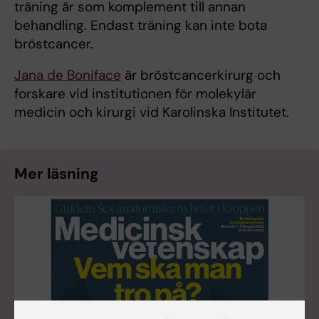
träning är som komplement till annan
behandling. Endast träning kan inte bota
bröstcancer.
Jana de Boniface
är bröstcancerkirurg och
forskare vid institutionen för molekylär
medicin och kirurgi vid Karolinska Institutet.
Mer läsning