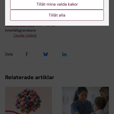
Tillåt mina valda kakor
Tillåt alla
Uppdaterad av:
Katarina Sternudd
2024-03-22
Innehållsgranskare:
Cecilia Odlind
Dela
Relaterade artiklar