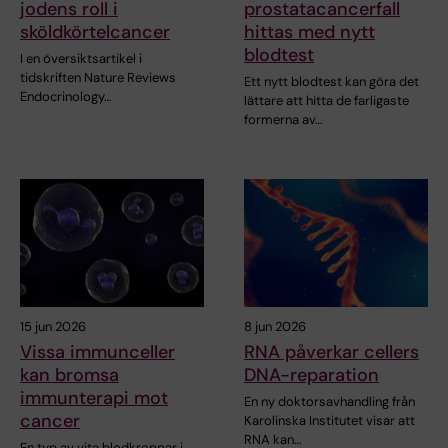
jodens roll i
prostatacancerfall
sköldkörtelcancer
hittas med nytt
blodtest
I en översiktsartikel i
tidskriften Nature Reviews
Ett nytt blodtest kan göra det
Endocrinology…
lättare att hitta de farligaste
formerna av…
15 jun 2026
8 jun 2026
Vissa immunceller
RNA påverkar cellers
kan bromsa
DNA-reparation
immunterapi mot
En ny doktorsavhandling från
cancer
Karolinska Institutet visar att
RNA kan…
En typ av vita blodkroppar i