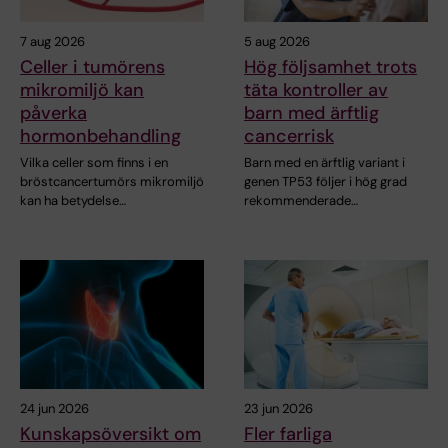
7 aug 2026
5 aug 2026
Celler i tumörens
Hög följsamhet trots
mikromiljö kan
täta kontroller av
påverka
barn med ärftlig
hormonbehandling
cancerrisk
Vilka celler som finns i en
Barn med en ärftlig variant i
bröstcancertumörs mikromiljö
genen TP53 följer i hög grad
kan ha betydelse…
rekommenderade…
24 jun 2026
23 jun 2026
Kunskapsöversikt om
Fler farliga