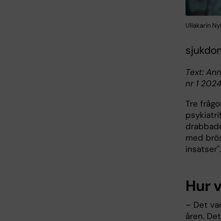
Ullakarin Ny
sjukdom
Text: An
nr 1 202
Tre frågor
psykiatri
drabbade
med brös
insatser".
Hur v
– Det va
åren. De