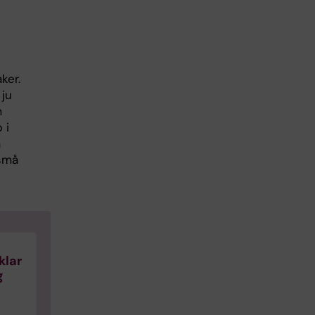
ker.
 ju
m
 i
a
 små
klar
g