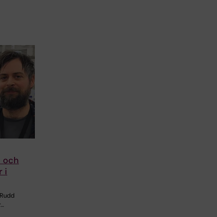
u och
 i
 Rudd
r…