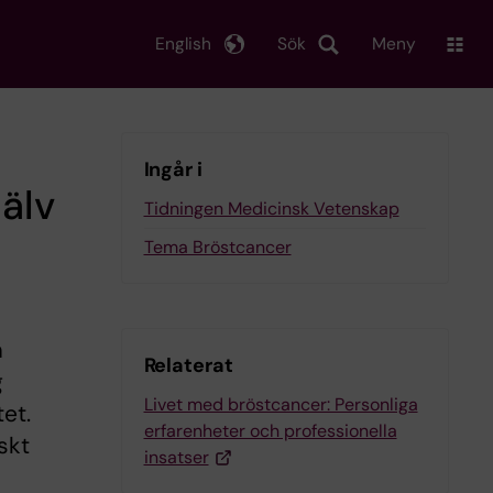
English
Sök
Meny
Ingår i
jälv
Tidningen Medicinsk Vetenskap
Tema Bröstcancer
m
Relaterat
g
Livet med bröstcancer: Personliga
tet.
erfarenheter och professionella
skt
insatser