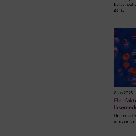
kallas neutr
göra…
8 jun 2026
Fler fak
läkemede
Genom att k
analyser kan