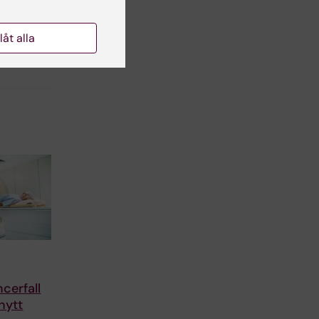
cilia Odlind
llåt alla
cerfall
nytt