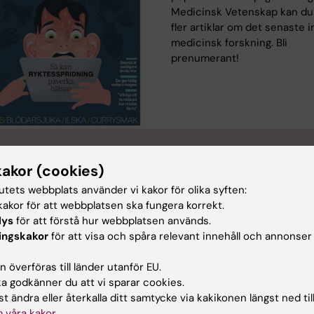
Medicinsk Vetenskap kan du 
fler artiklar om det senaste 
medicinsk forskning. Bli
prenumerant!
kakor (cookies)
tutets webbplats använder vi kakor för olika syften:
skriften Medicinsk Vetenskap
Bröstcancer
akor för att webbplatsen ska fungera korrekt.
lys
för att förstå hur webbplatsen används.
ingskakor
för att visa och spåra relevant innehåll och annonser
cer och onkologi
 överföras till länder utanför EU.
 godkänner du att vi sparar cookies.
t ändra eller återkalla ditt samtycke via kakikonen längst ned til
d av:
Innehål
 våra kakor