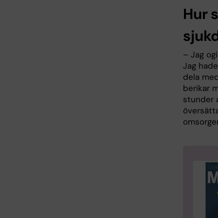
Hur s
sjuk
– Jag ogi
Jag hade 
dela med
berikar m
stunder a
översätta
omsorger