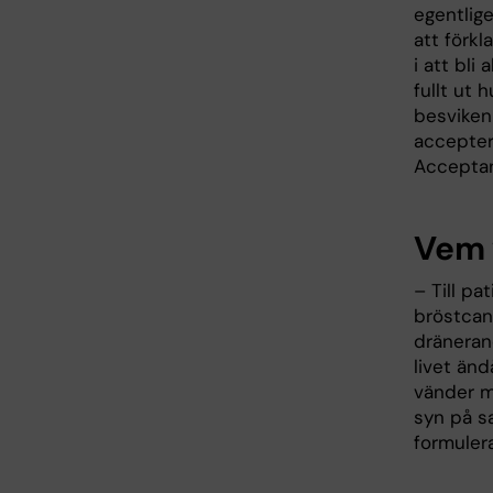
egentlig
att förkl
i att bli
fullt ut 
besviken
accepter
Acceptans
Vem v
– Till pa
bröstcanc
dränerand
livet änd
vänder m
syn på s
formulera