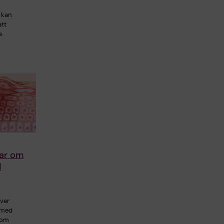
t kan
att
e
dar om
d
över
 med
nom