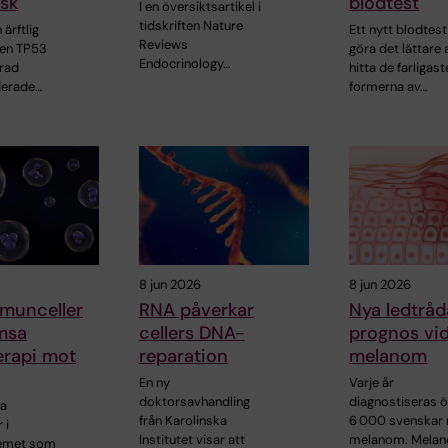
sk
blodtest
I en översiktsartikel i
tidskriften Nature
ärftlig
Ett nytt blodtes
Reviews
nen TP53
göra det lättare 
Endocrinology…
grad
hitta de farligast
erade…
formerna av…
8 jun 2026
8 jun 2026
mmunceller
RNA påverkar
Nya ledtrå
msa
cellers DNA-
prognos vi
rapi mot
reparation
melanom
En ny
Varje år
doktorsavhandling
diagnostiseras 
ta
från Karolinska
6 000 svenskar
 i
Institutet visar att
melanom. Mela
emet som