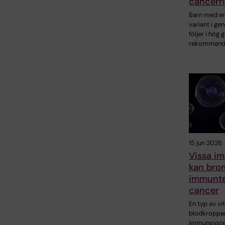
cancerri
Barn med en 
variant i ge
följer i hög 
rekommend
15 jun 2026
Vissa i
kan bro
immunte
cancer
En typ av vi
blodkroppar
immunsyst