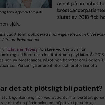
annat på en enhet fö
bröstcancerpatienter.
berg. Foto: Appendix Fotografi
slutet av 2018 fick h
en själv.
nika Lund, först publicerad i tidningen Medicinsk Vetens
4. / Tema: Bröstcancer
 till
Ullakarin Nyberg
, forskare vid Centrum för
forskning vid Karolinska Institutet och psykiater. År 2018
s hon av bröstcancer, något hon berättar om i boken "L
tcancer: Personliga erfarenheter och professionella
ar det att plötsligt bli patient?
r stark igenkänning från vad patienter har berättat geno
t var också en påminnelse om något viktigt som jag