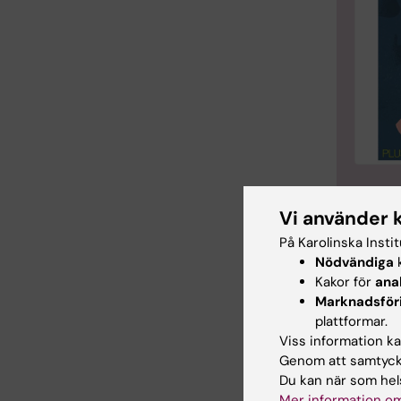
Vi använder 
På Karolinska Insti
Tid
Nödvändiga
k
Tags
Kakor för
ana
Marknadsför
Can
plattformar.
Viss information kan
Genom att samtycka
Du kan när som hels
Uppdatera
Mer information om