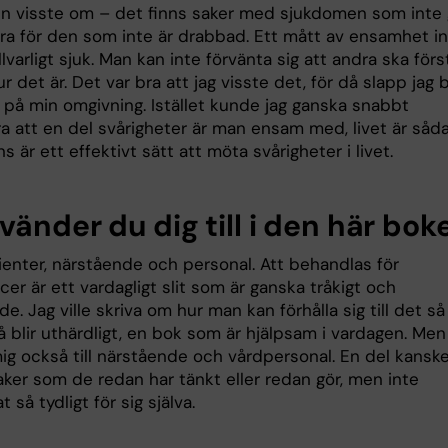
en visste om – det finns saker med sjukdomen som inte 
ara för den som inte är drabbad. Ett mått av ensamhet in
 allvarligt sjuk. Man kan inte förvänta sig att andra ska förs
hur det är. Det var bra att jag visste det, för då slapp jag b
 på min omgivning. Istället kunde jag ganska snabbt
a att en del svårigheter är man ensam med, livet är såda
 är ett effektivt sätt att möta svårigheter i livet.
änder du dig till i den här bok
tienter, närstående och personal. Att behandlas för
er är ett vardagligt slit som är ganska tråkigt och
e. Jag ville skriva om hur man kan förhålla sig till det så
å blir uthärdligt, en bok som är hjälpsam i vardagen. Men
ig också till närstående och vårdpersonal. En del kanske
aker som de redan har tänkt eller redan gör, men inte
t så tydligt för sig själva.