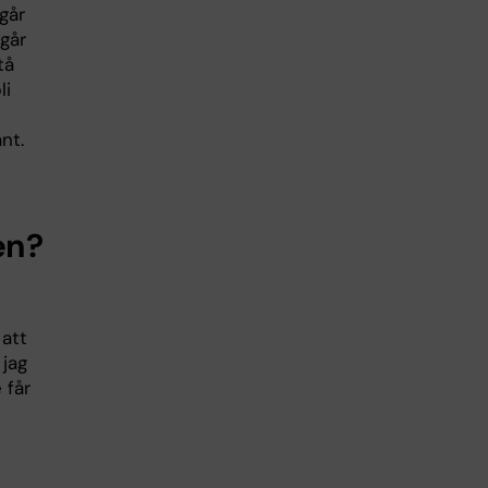
går
går
tå
li
nt.
en?
 att
 jag
 får