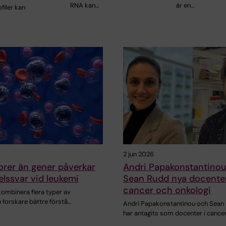
RNA kan…
är en…
ofiler kan
2 jun 2026
torer än gener påverkar
Andri Papakonstantino
lssvar vid leukemi
Sean Rudd nya docenter
cancer och onkologi
ombinera flera typer av
 forskare bättre förstå…
Andri Papakonstantinou och Sean
har antagits som docenter i cance