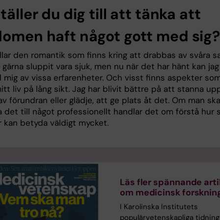
täller du dig till att tänka att
domen haft något gott med sig?
llar den romantik som finns kring att drabbas av svåra sa
gärna sluppit vara sjuk, men nu när det har hänt kan jag
 mig av vissa erfarenheter. Och visst finns aspekter so
itt liv på lång sikt. Jag har blivit bättre på att stanna upp
v förundran eller glädje, att ge plats åt det. Om man sk
 det till något professionellt handlar det om förstå hur
 kan betyda väldigt mycket.
Läs fler spännande arti
om medicinsk forsknin
I Karolinska Institutets
populärvetenskapliga tidning