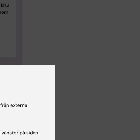
läsa
inom
 från externa
l vänster på sidan.
lsgranskare: