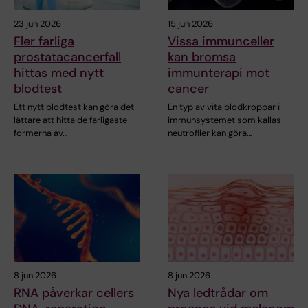
23 jun 2026
15 jun 2026
Fler farliga
Vissa immunceller
prostatacancerfall
kan bromsa
hittas med nytt
immunterapi mot
blodtest
cancer
Ett nytt blodtest kan göra det
En typ av vita blodkroppar i
lättare att hitta de farligaste
immunsystemet som kallas
formerna av…
neutrofiler kan göra…
8 jun 2026
8 jun 2026
RNA påverkar cellers
Nya ledtrådar om