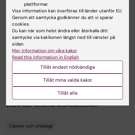
with sentinel node metastases
”, Jana de
plattformar.
Boniface, Tove Filtenborg Tvedskov, Lisa
Viss information kan överföras till länder utanför EU.
Genom att samtycka godkänner du att vi sparar
Rydén, Robert Szulkin, Toralf Reimer, Thorsten
cookies.
Kühn, Michalis Kontos, Oreste Davide Gentilini,
Du kan när som helst ändra eller återkalla ditt
Roger Olofsson Bagge, Malin Sund, Dan
samtycke via kakikonen längst ned till vänster på
Lundstedt, Matilda Appelgren, Johan Ahlgren,
sidan.
Sophie Norenstedt, Fuat Celebioglu, Helena
Mer information om våra kakor
Sackey, Inge Scheel Andersen, Ute Hoyer, Per F
Read this information in English
Nyman, Eva Vikhe Patil, Elinore Wieslander,
Tillåt endast nödvändiga
Henrik Dahl Nissen, Sara Alkner, Yvette
Tillåt mina valda kakor
Andersson, Birgitte Vrou Offersen, Leif
Bergkvist, Jan Frisell, Peer Christiansen,
New
Tillåt alla
England Journal of Medicine
, online 3 april
2024, doi: 10.1056/NEJMoa2313487
Cancer och onkologi
Tags