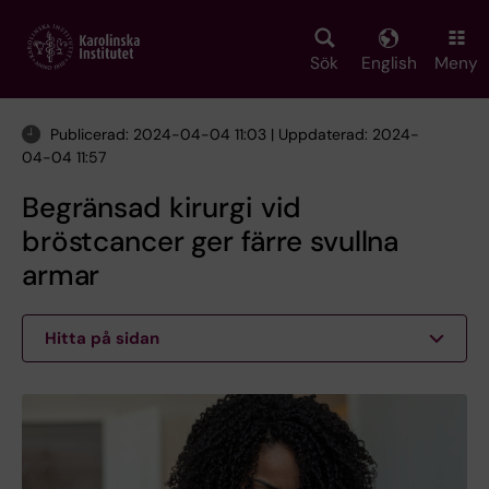
Skip
to
main
Sök
English
Meny
content
Publicerad: 2024-04-04 11:03 | Uppdaterad: 2024-
04-04 11:57
Begränsad kirurgi vid
bröstcancer ger färre svullna
armar
Hitta på sidan