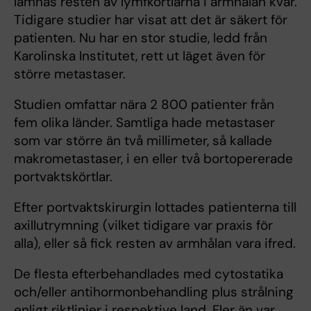
lämnas resten av lymfkörtlarna i armhålan kvar.
Tidigare studier har visat att det är säkert för
patienten. Nu har en stor studie, ledd från
Karolinska Institutet, rett ut läget även för
större metastaser.
Studien omfattar nära 2 800 patienter från
fem olika länder. Samtliga hade metastaser
som var större än två millimeter, så kallade
makrometastaser, i en eller två bortopererade
portvaktskörtlar.
Efter portvaktskirurgin lottades patienterna till
axillutrymning (vilket tidigare var praxis för
alla), eller så fick resten av armhålan vara ifred.
De flesta efterbehandlades med cytostatika
och/eller antihormonbehandling plus strålning
enligt riktlinjer i respektive land. Fler än var