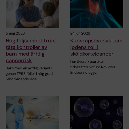
5 aug 2026
24 jun 2026
Hög följsamhet trots
Kunskapsöversikt om
täta kontroller av
jodens roll i
barn med ärftlig
sköldkörtelcancer
cancerrisk
I en översiktsartikel i
tidskriften Nature Reviews
Barn med en ärftlig variant i
Endocrinology…
genen TP53 följer i hög grad
rekommenderade…