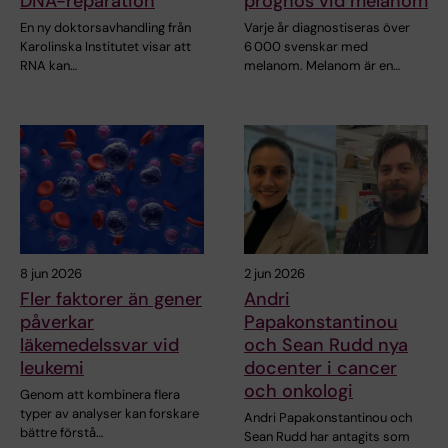
DNA-reparation
prognos vid melanom
En ny doktorsavhandling från
Varje år diagnostiseras över
Karolinska Institutet visar att
6 000 svenskar med
RNA kan…
melanom. Melanom är en…
8 jun 2026
2 jun 2026
Fler faktorer än gener
Andri
påverkar
Papakonstantinou
läkemedelssvar vid
och Sean Rudd nya
leukemi
docenter i cancer
och onkologi
Genom att kombinera flera
typer av analyser kan forskare
Andri Papakonstantinou och
bättre förstå…
Sean Rudd har antagits som