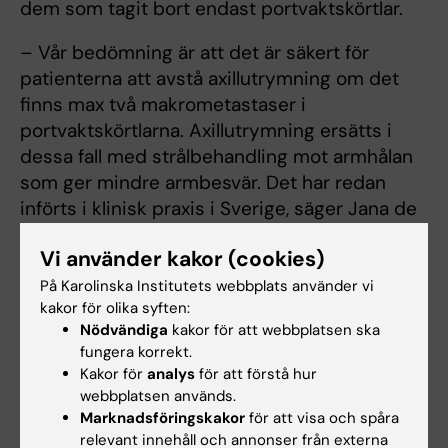
dem som tagit bort endast portvaktskörtlar.
– Vår bedömning är att det är säkert för
patienterna att avstå axillutrymning om det
finns max två makrometastaser i
portvaktskörtlarna. Axillutrymning ersätts i
dessa fall med strålbehandling mot armhålan
som ger mindre armbesvär. Det har redan
införts i klinisk praxis i Sverige, säger Jana de
Boniface.
Vi använder kakor (cookies)
Studien kallas SENOMAC och är finansierad av
På Karolinska Institutets webbplats använder vi
Vetenskapsrådet, Cancerfonden, Nordiska
kakor för olika syften:
Cancerunionen och Bröstcancerförbundet.
Nödvändiga
kakor för att webbplatsen ska
fungera korrekt.
Kakor för
analys
för att förstå hur
Publikation
webbplatsen används.
Marknadsföringskakor
för att visa och spåra
“
Omitting axillary dissection in breast cancer
relevant innehåll och annonser från externa