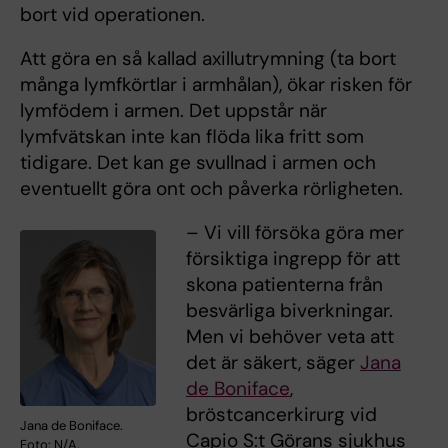
bort vid operationen.
Att göra en så kallad axillutrymning (ta bort
många lymfkörtlar i armhålan), ökar risken för
lymfödem i armen. Det uppstår när
lymfvätskan inte kan flöda lika fritt som
tidigare. Det kan ge svullnad i armen och
eventuellt göra ont och påverka rörligheten.
– Vi vill försöka göra mer
försiktiga ingrepp för att
skona patienterna från
besvärliga biverkningar.
Men vi behöver veta att
det är säkert, säger
Jana
de Boniface
,
bröstcancerkirurg vid
Jana de Boniface.
Capio S:t Görans sjukhus
Foto: N/A.