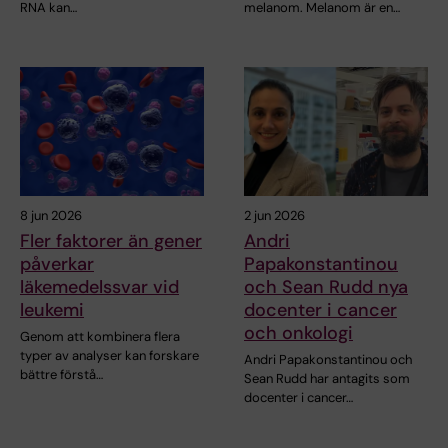
RNA kan…
melanom. Melanom är en…
8 jun 2026
2 jun 2026
Fler faktorer än gener
Andri
påverkar
Papakonstantinou
läkemedelssvar vid
och Sean Rudd nya
leukemi
docenter i cancer
och onkologi
Genom att kombinera flera
typer av analyser kan forskare
Andri Papakonstantinou och
bättre förstå…
Sean Rudd har antagits som
docenter i cancer…