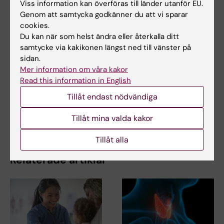
Viss information kan överföras till länder utanför EU.
Tidskriften Medicinsk Vetenskap
Bröstcancer
Tags
Genom att samtycka godkänner du att vi sparar
cookies.
Cancer och onkologi
Du kan när som helst ändra eller återkalla ditt
samtycke via kakikonen längst ned till vänster på
sidan.
Uppdaterad av:
Mer information om våra kakor
Cecilia Odlind
2024-03-21
Read this information in English
Tillåt endast nödvändiga
Dela
Tillåt mina valda kakor
Tillåt alla
Relaterade artiklar