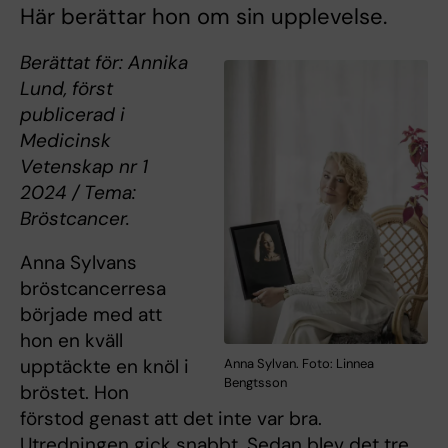
Här berättar hon om sin upplevelse.
Berättat för: Annika
Lund, först
publicerad i
Medicinsk
Vetenskap nr 1
2024 / Tema:
Bröstcancer.
Anna Sylvans
bröstcancerresa
började med att
hon en kväll
upptäckte en knöl i
Anna Sylvan. Foto: Linnea
Bengtsson
bröstet. Hon
förstod genast att det inte var bra.
Utredningen gick snabbt. Sedan blev det tre