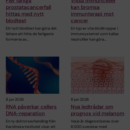
Fler farliga
Vissa immunceller
prostatacancerfall
kan bromsa
hittas med nytt
immunterapi mot
blodtest
cancer
Ett nytt blodtest kan göra det
En typ av vita blodkroppar i
lättare att hitta de farligaste
immunsystemet som kallas
formerna av…
neutrofiler kan göra…
8 jun 2026
8 jun 2026
RNA påverkar cellers
Nya ledtrådar om
DNA-reparation
prognos vid melanom
En ny doktorsavhandling från
Varje år diagnostiseras över
Karolinska Institutet visar att
6 000 svenskar med