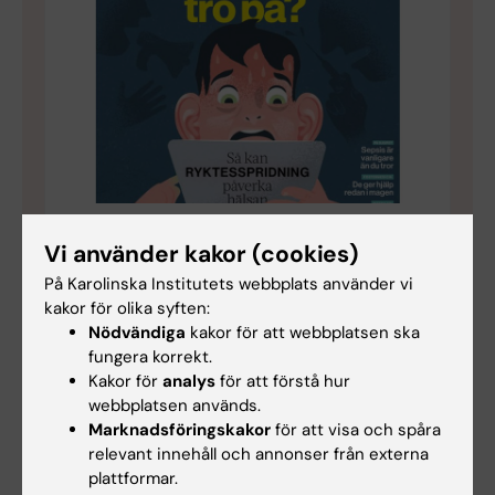
Läs fler spännande artiklar om medicinsk
Vi använder kakor (cookies)
forskning
På Karolinska Institutets webbplats använder vi
I Karolinska Institutets populärvetenskapliga
kakor för olika syften:
tidning Medicinsk Vetenskap kan du läsa fler
Nödvändiga
kakor för att webbplatsen ska
artiklar om det senaste inom medicinsk
fungera korrekt.
forskning. Bli prenumerant!
Kakor för
analys
för att förstå hur
webbplatsen används.
Marknadsföringskakor
för att visa och spåra
relevant innehåll och annonser från externa
plattformar.