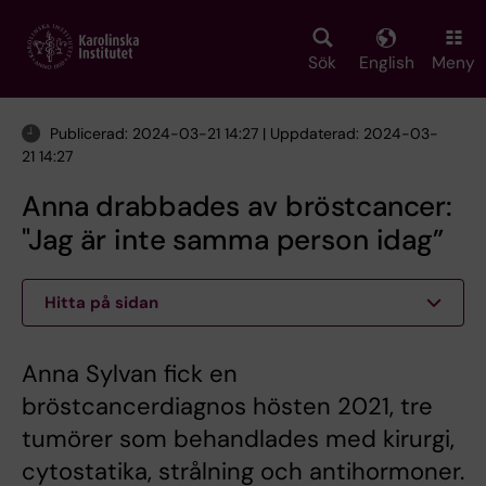
Skip
to
main
Sök
English
Meny
content
Publicerad: 2024-03-21 14:27 | Uppdaterad: 2024-03-
21 14:27
Anna drabbades av bröstcancer:
"Jag är inte samma person idag”
Hitta på sidan
Anna Sylvan fick en
bröstcancerdiagnos hösten 2021, tre
tumörer som behandlades med kirurgi,
cytostatika, strålning och antihormoner.