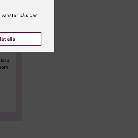
ap
l vänster på sidan.
klar
g
llåt alla
läsa
inom