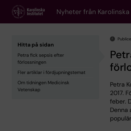
Skip
to
Nyheter från Karolinska 
main
content
Public
Hitta på sidan
Petr
Petra fick sepsis efter
förlossningen
förl
Fler artiklar i fördjupningstemat
Om tidningen Medicinsk
Petra 
Vetenskap
2017. F
feber. 
Denna a
populär