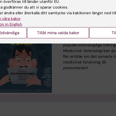
 överföras till länder utanför EU.
tidningen Medicinsk Vetensk
 godkänner du att vi sparar cookies.
t ändra eller återkalla ditt samtycke via kakikonen längst ned til
 våra kakor
on in English
Läs fler spännande arti
om medicinsk forsknin
nödvändiga
Tillåt mina valda kakor
Ti
I Karolinska Institutets
populärvetenskapliga tidning
Medicinsk Vetenskap kan du 
fler artiklar om det senaste 
medicinsk forskning. Bli
prenumerant!