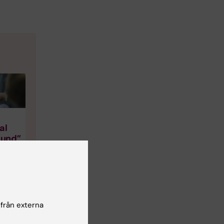
al
hund”
r
s
 från externa