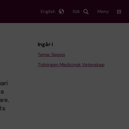
English
Sök
Meny
Ingår i
Tema: Sepsis
Tidningen Medicinsk Vetenskap
ari
ra
are.
I:s