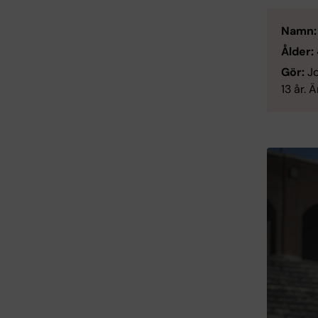
Namn
Ålder:
Gör:
Jo
13 år.