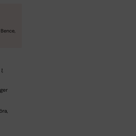
 Bence,
1,
nger
öra,