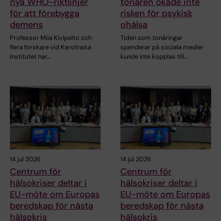
nya WHO-riktlinjer
tonåren ökade inte
för att förebygga
risken för psykisk
demens
ohälsa
Professor Miia Kivipelto och
Tiden som tonåringar
flera forskare vid Karolinska
spenderar på sociala medier
Institutet har…
kunde inte kopplas till…
14 jul 2026
14 jul 2026
Centrum för
Centrum för
hälsokriser deltar i
hälsokriser deltar i
EU-möte om Europas
EU-möte om Europas
beredskap för nästa
beredskap för nästa
hälsokris
hälsokris