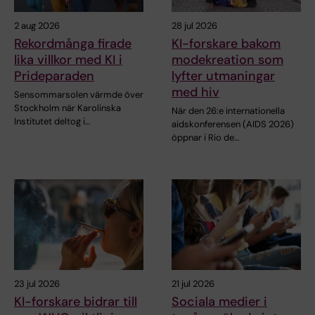
2 aug 2026
28 jul 2026
Rekordmånga firade
KI-forskare bakom
lika villkor med KI i
modekreation som
Prideparaden
lyfter utmaningar
med hiv
Sensommarsolen värmde över
Stockholm när Karolinska
När den 26:e internationella
Institutet deltog i…
aidskonferensen (AIDS 2026)
öppnar i Rio de…
23 jul 2026
21 jul 2026
KI-forskare bidrar till
Sociala medier i