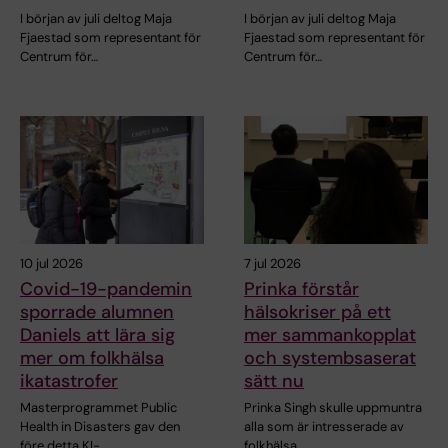
I början av juli deltog Maja
I början av juli deltog Maja
Fjaestad som representant för
Fjaestad som representant för
Centrum för…
Centrum för…
10 jul 2026
7 jul 2026
Covid-19-pandemin
Prinka förstår
sporrade alumnen
hälsokriser på ett
Daniels att lära sig
mer sammankopplat
mer om folkhälsa
och systembsaserat
ikatastrofer
sätt nu
Masterprogrammet Public
Prinka Singh skulle uppmuntra
Health in Disasters gav den
alla som är intresserade av
före detta KI-…
folkhälsa,…