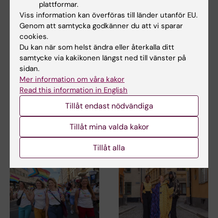
plattformar.
Viss information kan överföras till länder utanför EU.
Dela
Genom att samtycka godkänner du att vi sparar
cookies.
Du kan när som helst ändra eller återkalla ditt
samtycke via kakikonen längst ned till vänster på
sidan.
Relaterat
Mer information om våra kakor
Centrum för hälsokriser
Read this information in English
Röda korset
Tillåt endast nödvändiga
Tillåt mina valda kakor
Relaterade artiklar
Tillåt alla