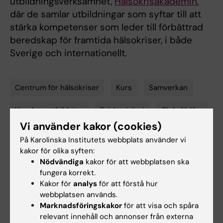
utbildningsverksamhet,
Hälsokrisakademin
,
där de samlar utbildningar som syftar till att
stärka kompetenser som leder till förbättrad
beredskap för framtida hälsokriser, i både
Sverige och internationellt.
Centrum för hälsokriser
Kurs
Samverkan
Tags
Uppdragsutbildning
Epidemiologi
Global hälsa
Vi använder kakor (cookies)
Infektionsmedicin
Katastrofmedicin
På Karolinska Institutets webbplats använder vi
kakor för olika syften:
Nödvändiga
kakor för att webbplatsen ska
fungera korrekt.
Uppdaterad av:
Åsa Svensson
Kakor för
analys
för att förstå hur
2026-04-09
Innehållsgranskare:
webbplatsen används.
Åsa Svensson
Marknadsföringskakor
för att visa och spåra
relevant innehåll och annonser från externa