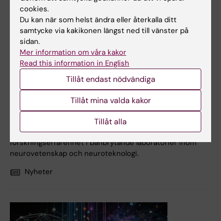
cookies.
Du kan när som helst ändra eller återkalla ditt
samtycke via kakikonen längst ned till vänster på
sidan.
Mer information om våra kakor
Read this information in English
14 jan 2026
Tillåt endast nödvändiga
Ansök nu till NeurotechEU Internship Program at Boğaziçi
University
Tillåt mina valda kakor
NeurotechEU:s praktikprogram vid Boğaziçi University
erbjuder kandidat- och masterstudenter inom
Tillåt alla
NeurotechEU-alliansen en unik möjlighet att få praktisk
forskningserfarenhet i banbrytande laboratorier inom
neurovetenskap och neuroteknologi.
Nyheter