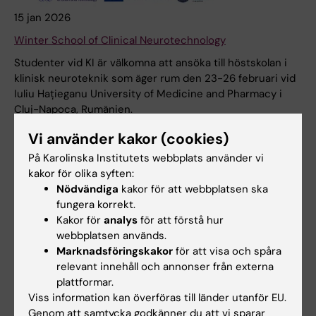
15 jan 2026
Winter School of Clinical Neurotechnology
Studenter vid KI är välkomna att ansöka till höstskolan i
klinisk neuroteknik som äger rum den 23-26 februari vid
Iuliu Hațieganu University of Medicine and Pharmacy i
Cluj-Napoca, Rumänien.
Nyheter
Vi använder kakor (cookies)
På Karolinska Institutets webbplats använder vi
kakor för olika syften:
Nödvändiga
kakor för att webbplatsen ska
fungera korrekt.
Kakor för
analys
för att förstå hur
webbplatsen används.
Marknadsföringskakor
för att visa och spåra
relevant innehåll och annonser från externa
plattformar.
Viss information kan överföras till länder utanför EU.
Genom att samtycka godkänner du att vi sparar