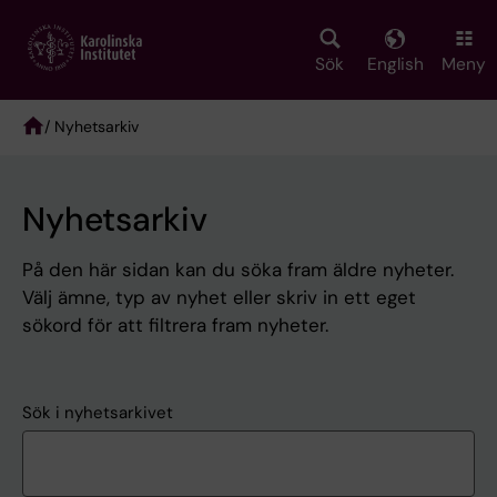
Skip
to
main
Sök
English
Meny
content
/ Nyhetsarkiv
Breadcrumb
Nyhetsarkiv
På den här sidan kan du söka fram äldre nyheter.
Välj ämne, typ av nyhet eller skriv in ett eget
sökord för att filtrera fram nyheter.
Sök i nyhetsarkivet