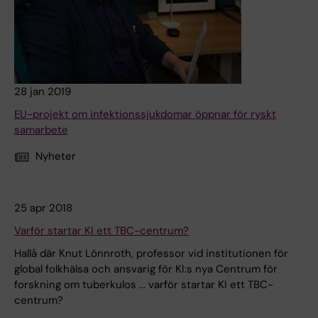
28 jan 2019
EU-projekt om infektionssjukdomar öppnar för ryskt
samarbete
Nyheter
25 apr 2018
Varför startar KI ett TBC-centrum?
Hallå där Knut Lönnroth, professor vid institutionen för
global folkhälsa och ansvarig för KI:s nya Centrum för
forskning om tuberkulos ... varför startar KI ett TBC-
centrum?