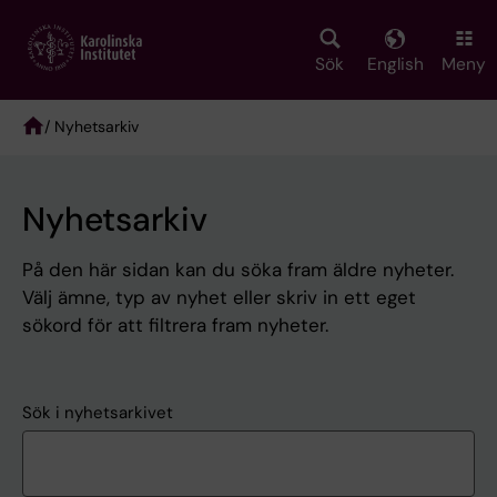
Skip
to
main
Sök
English
Meny
content
/ Nyhetsarkiv
Breadcrumb
Nyhetsarkiv
På den här sidan kan du söka fram äldre nyheter.
Välj ämne, typ av nyhet eller skriv in ett eget
sökord för att filtrera fram nyheter.
Sök i nyhetsarkivet