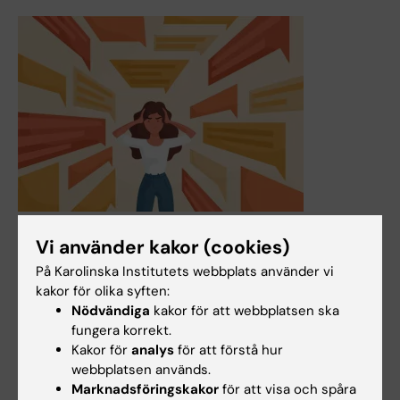
10 nov 2021
Vi använder kakor (cookies)
Studie visar hur felaktig hälsoinformation kan tacklas
På Karolinska Institutets webbplats använder vi
Den nuvarande pandemin visar hur snabbt felaktig
kakor för olika syften:
hälsoinformation kan spridas. Det finns dock effektiva
Nödvändiga
kakor för att webbplatsen ska
sätt för att motverka osanningar, visar en ny studie om
fungera korrekt.
strategier för hälsokommunikation vid Karolinska
Kakor för
analys
för att förstå hur
Institutet som publicerats i tidskriften BMJ Global Health.
webbplatsen används.
Studien, som fokuserat på missuppfattningar om
Marknadsföringskakor
för att visa och spåra
tyfoidfeber i Sierra Leone, tyder också på att det är mer