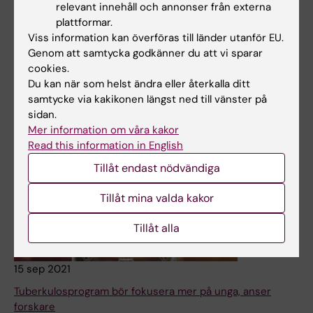
relevant innehåll och annonser från externa
effektivt att nämna och därefter korrigera felaktiga
plattformar.
påståenden än att enbart tillhandahålla vetenskapliga
Viss information kan överföras till länder utanför EU.
fakta.
Genom att samtycka godkänner du att vi sparar
cookies.
Nyheter
Du kan när som helst ändra eller återkalla ditt
samtycke via kakikonen längst ned till vänster på
sidan.
Mer information om våra kakor
Read this information in English
Tillåt endast nödvändiga
Tillåt mina valda kakor
Tillåt alla
15 sep 2021
Tuberkulosprogram bör fokusera mer på unga, anser
forskare