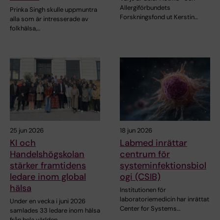
Allergiförbundets
Prinka Singh skulle uppmuntra
Forskningsfond ut Kerstin…
alla som är intresserade av
folkhälsa,…
25 jun 2026
18 jun 2026
KI och
Labmed inrättar
Handelshögskolan
centrum för
stärker framtidens
systeminfektionsbiol
ledare inom global
ogi (CSIB)
hälsa
Institutionen för
laboratoriemedicin har inrättat
Under en vecka i juni 2026
Center for Systems…
samlades 33 ledare inom hälsa
från hela världen…