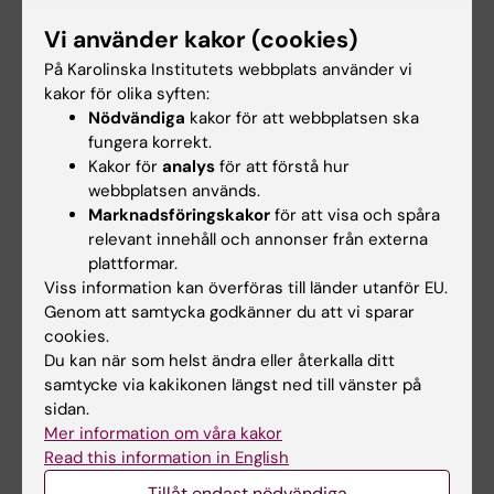
M Pescarini vid London School of Hygiene and
Tropical Medicine, Storbritannien, och Center
Vi använder kakor (cookies)
for Data and Knowledge Integration for Health
På Karolinska Institutets webbplats använder vi
(Cidacs), Gonçalo Moniz Institute, Oswaldo
kakor för olika syften:
Cruz Foundation, Brasilien.
Nödvändiga
kakor för att webbplatsen ska
fungera korrekt.
Tom Wingfield har fått bidrag från UK
Kakor för
analys
för att förstå hur
webbplatsen används.
Wellcome Trust, UK Medical Research Council,
Marknadsföringskakor
för att visa och spåra
UK Foreign Commonwealth and Development
relevant innehåll och annonser från externa
Office, och Joint Global Health Trials. Övriga
plattformar.
författare uppger att det inte finns några
Viss information kan överföras till länder utanför EU.
potentiella intressekonflikter.
Genom att samtycka godkänner du att vi sparar
cookies.
Du kan när som helst ändra eller återkalla ditt
Publikation
samtycke via kakikonen längst ned till vänster på
sidan.
“Social and health factors associated with
Mer information om våra kakor
unfavourable treatment outcome in
Read this information in English
adolescents and young adults with
Tillåt endast nödvändiga