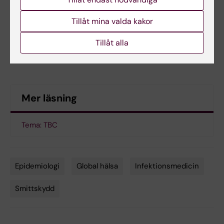
tuberculosis in Brazil: a national retrospective
cohort study”
. Chenciner, L., Sidney
Tillåt mina valda kakor
Annerstedt K., Pescarini J. and Wingfield T.
Tillåt alla
Lancet Global Health,
online 14 september
2021.
Mer läsning
Tema: TBC
Epidemiologi
Global hälsa
Infektionsmedicin
Tags
Smittskydd