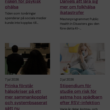
risken för psykisk
Daniels att lära sig
ohälsa
mer om folkhälsa
ikatastrofer
Tiden som tonåringar
spenderar på sociala medier
Masterprogrammet Public
kunde inte kopplas till…
Health in Disasters gav den
före detta KI-…
7 jul 2026
2 jul 2026
Prinka förstår
Stipendium för
hälsokriser på ett
studie om risk för
mer sammankopplat
astma hos spädbarn
och systembsaserat
efter RSV-infektion
sätt nu
Varje år delar Astma- och