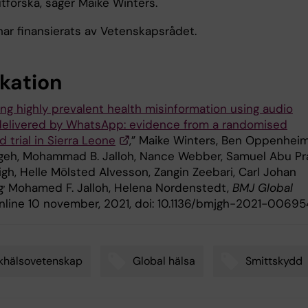
utforska, säger Maike Winters.
har finansierats av Vetenskapsrådet.
ikation
g highly prevalent health misinformation using audio
elivered by WhatsApp: evidence from a randomised
d trial in Sierra Leone
,” Maike Winters, Ben Oppenhei
geh, Mohammad B. Jalloh, Nance Webber, Samuel Abu Pra
igh, Helle Mölsted Alvesson, Zangin Zeebari, Carl Johan
,
g
Mohamed F. Jalloh, Helena Nordenstedt,
BMJ Global
online 10 november, 2021, doi: 10.1136/bmjgh-2021-00695
khälsovetenskap
Global hälsa
Smittskydd