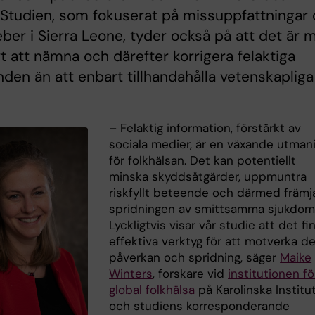
 Studien, som fokuserat på missuppfattningar
eber i Sierra Leone, tyder också på att det är 
vt att nämna och därefter korrigera felaktiga
den än att enbart tillhandahålla vetenskapliga
– Felaktig information, förstärkt av
sociala medier, är en växande utman
för folkhälsan. Det kan potentiellt
minska skyddsåtgärder, uppmuntra
riskfyllt beteende och därmed främj
spridningen av smittsamma sjukdoma
Lyckligtvis visar vår studie att det fi
effektiva verktyg för att motverka d
påverkan och spridning, säger
Maike
Winters
, forskare vid
institutionen fö
global folkhälsa
på Karolinska Institu
och studiens korresponderande