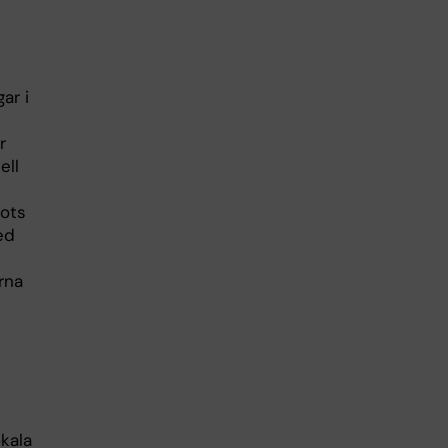
ar i
r
ell
rots
ed
rna
kala