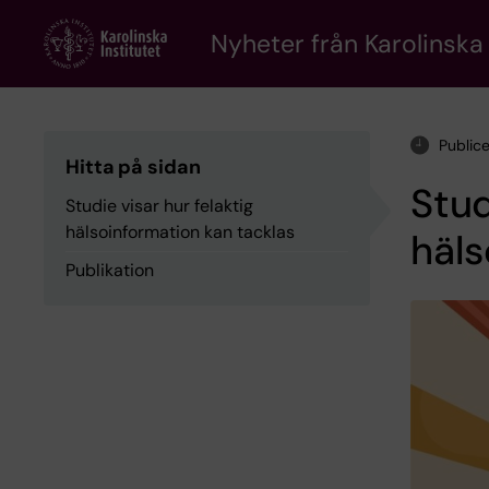
Skip
to
Nyheter från Karolinska 
main
content
Public
Hitta på sidan
Stud
Studie visar hur felaktig
hälsoinformation kan tacklas
häls
Publikation