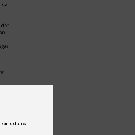
t av
men
 det
den
ngar
ds
n
r
 från externa