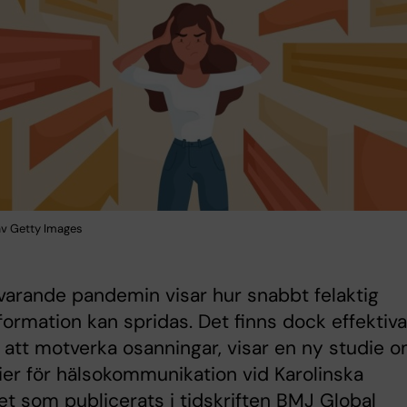
 av Getty Images
arande pandemin visar hur snabbt felaktig
formation kan spridas. Det finns dock effektiva
r att motverka osanningar, visar en ny studie 
ier för hälsokommunikation vid Karolinska
tet som publicerats i tidskriften BMJ Global