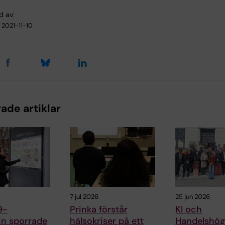
d av:
2021-11-10
ade artiklar
7 jul 2026
25 jun 2026
9-
Prinka förstår
KI och
n sporrade
hälsokriser på ett
Handelshög