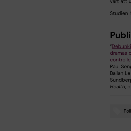
värt att 
Studien 
Publ
“
Debunkin
dramas d
controlle
Paul Sen
Bailah Le
Sundber
Health
, 
Fol
Tags