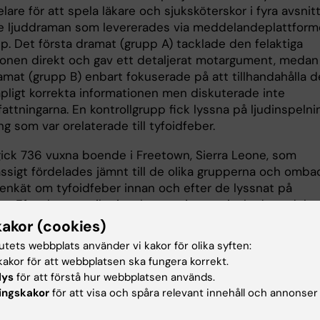
are för att spela läkare och sjuksköterskor i fyra avsnit
e ljuddraman som levererades via meddelandeplattfor
. Det första dramat (grupp A) tacklade den felaktiga
ionen direkt och gav ett detaljerat motargument, medan
amat (grupp B) enbart fokuserade på att tillhandahålla 
pligt korrekta informationen men diskuterade inte
ttningarna. En kontrollgrupp fick lyssna på ljudinspelni
 som var orelaterade till tyfoidfeber.
ngick 736 vuxna boende i Freetown, Sierra Leone, som
sigt fördelades jämnt till de olika grupperna och omba
n enkät om tyfoidfeber innan och efter de lyssnat på
at. Efter kommunikationskampanjerna minskade andele
e som felaktigt svarade att tyfoidfeber orsakas av myggo
kakor (cookies)
rocent i båda grupperna till 33 procent i grupp A
tutets webbplats använder vi kakor för olika syften:
ment) och 36 procent i grupp B (enbart korrekt
akor för att webbplatsen ska fungera korrekt.
on). Deltagare som felaktigt angav att tyfoidfeber och
lys
för att förstå hur webbplatsen används.
lltid samexisterar minskade från runt 60 procent till 29
ingskakor
för att visa och spåra relevant innehåll och annonser
i grupp A och 39 procent i grupp B.