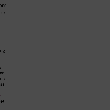
 om
mer
ing
a
r.
nns
ess
r
tet