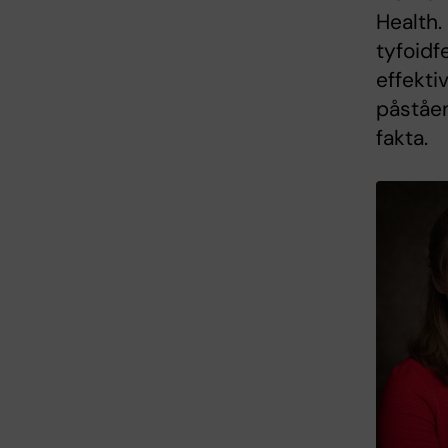
Health.
tyfoidf
effekti
påståen
fakta.