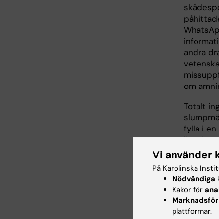
skådespel
påhittad
WhatsApp
informat
andra dr
vetenska
missuppfa
om amning
Totalt i
slumpmäs
fylla i e
ljuddram
deltagar
Vi använder 
från 50 p
På Karolinska Insti
(motargu
Nödvändiga
k
informati
Kakor för
ana
malaria a
Marknadsför
procent 
plattformar.