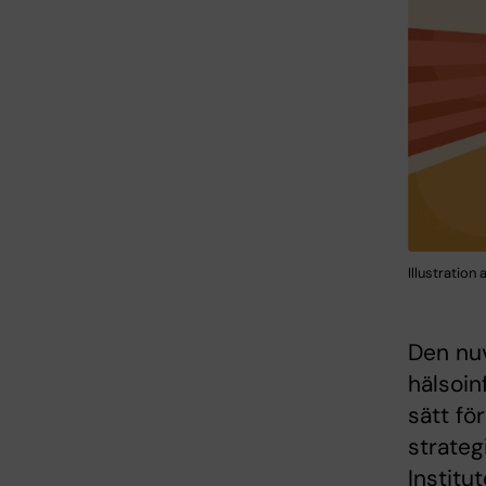
Illustration
Den nuv
hälsoin
sätt fö
strateg
Institu