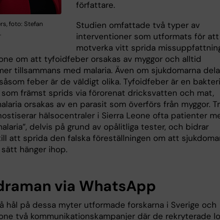
författare.
Studien omfattade två typer av
s, foto: Stefan
.
interventioner som utformats för att
motverka vitt sprida missuppfattning
eone om att tyfoidfeber orsakas av myggor och alltid
er tillsammans med malaria. Även om sjukdomarna dela
som feber är de väldigt olika. Tyfoidfeber är en bakteri
n som främst sprids via förorenat dricksvatten och mat,
laria orsakas av en parasit som överförs från myggor. T
ostiserar hälsocentraler i Sierra Leone ofta patienter m
alaria”, delvis på grund av opålitliga tester, och bidrar
ll att sprida den falska föreställningen om att sjukdoma
 sätt hänger ihop.
draman via WhatsApp
slå hål på dessa myter utformade forskarna i Sverige och
eone två kommunikationskampanjer där de rekryterade lo