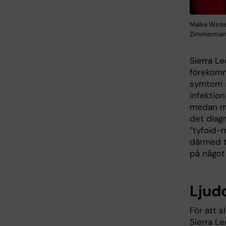
Maike Winter
Zimmerman
Sierra L
förekomm
symtom så
infektio
medan ma
det diagn
”tyfoid-m
därmed ti
på något
Ljud
För att 
Sierra L