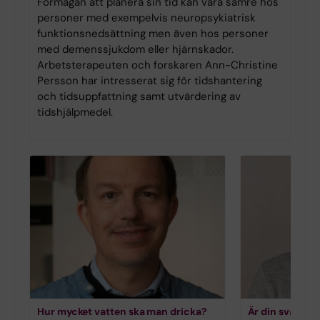
Förmågan att planera sin tid kan vara sämre hos
personer med exempelvis neuropsykiatrisk
funktionsnedsättning men även hos personer
med demenssjukdom eller hjärnskador.
Arbetsterapeuten och forskaren Ann-Christine
Persson har intresserat sig för tidshantering
och tidsuppfattning samt utvärdering av
tidshjälpmedel.
Hur mycket vatten ska man dricka?
Är din svartsj