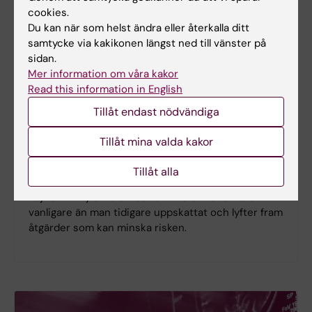
cookies.
Du kan när som helst ändra eller återkalla ditt
samtycke via kakikonen längst ned till vänster på
sidan.
Mer information om våra kakor
Read this information in English
Ny studie
Tillåt endast nödvändiga
Spädbarnskollaps ovanligt men kan
Tillåt mina valda kakor
få allvarliga konsekvenser
Plötslig oväntad spädbarnskollaps under den första
Tillåt alla
levnadsveckan är ovanligt, men kan få allvarliga
följder. En ny studie visar att tillståndet ändå är
vanligare än man tidigare uppskattat och lyfter fram
åtgärder som kan minska risken.