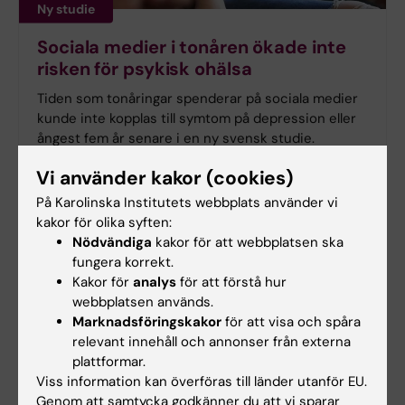
Ny studie
Sociala medier i tonåren ökade inte
risken för psykisk ohälsa
Tiden som tonåringar spenderar på sociala medier
kunde inte kopplas till symtom på depression eller
ångest fem år senare i en ny svensk studie.
Forskningen från Karolinska Institutet har
Vi använder kakor (cookies)
publicerats i
Journal of Adolescent Health
.
På Karolinska Institutets webbplats använder vi
kakor för olika syften:
Nödvändiga
kakor för att webbplatsen ska
fungera korrekt.
Kakor för
analys
för att förstå hur
webbplatsen används.
Marknadsföringskakor
för att visa och spåra
relevant innehåll och annonser från externa
plattformar.
Viss information kan överföras till länder utanför EU.
Genom att samtycka godkänner du att vi sparar