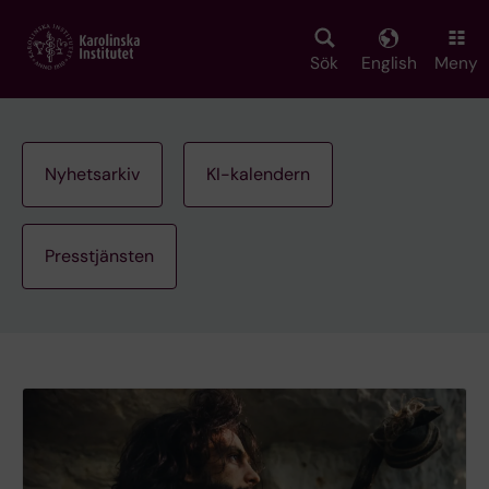
Skip
to
main
Sök
English
Meny
content
Nyhetsarkiv
KI-kalendern
Presstjänsten