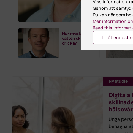
Viss information kan
och tidsupp
Genom att samtycka
utvärdering 
Du kan när som hels
Mer information om
Read this informati
Hur mycket
Tillåt endast 
vatten ska man
dricka?
Ny studie
Digitala
skillnade
hälsovå
Unga pers
benägna at