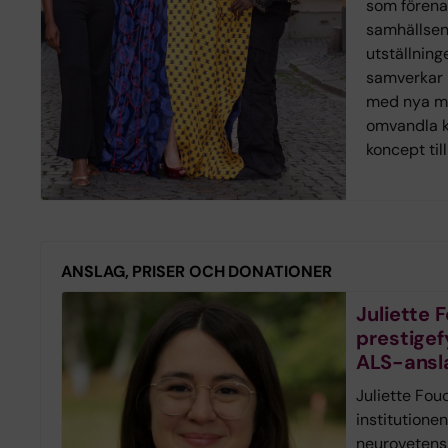
som förena
samhällse
utställnin
samverkar 
med nya mo
omvandla k
koncept til
ANSLAG, PRISER OCH DONATIONER
Juliette F
prestigefy
ALS-ansl
Juliette Fou
institutionen
neurovetensk