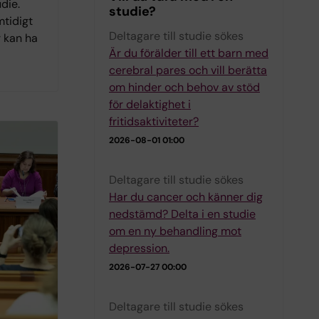
die.
studie?
mtidigt
Deltagare till studie sökes
r kan ha
Är du förälder till ett barn med
cerebral pares och vill berätta
om hinder och behov av stöd
för delaktighet i
fritidsaktiviteter?
2026-08-01 01:00
Deltagare till studie sökes
Har du cancer och känner dig
nedstämd? Delta i en studie
om en ny behandling mot
depression.
2026-07-27 00:00
Deltagare till studie sökes