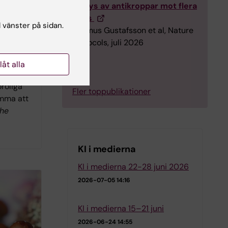
analys av antikroppar mot flera
virus
l vänster på sidan.
Rasmus Gustafsson et al, Nature
iska
Protocols, juli 2026
ositiva
m autism
llåt alla
bättra
oroliga
Fler toppublikationer
omma att
he
KI i medierna
KI i medierna 22-28 juni 2026
2026-07-05 14:16
KI i medierna 15–21 juni
2026-06-24 14:55