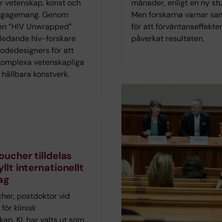
r vetenskap, konst och
månader, enligt en ny stu
ngagemang. Genom
Men forskarna varnar sa
gen ”HIV Unwrapped”
för att förväntanseffekte
ledande hiv-forskare
påverkat resultaten.
dedesigners för att
omplexa vetenskapliga
l hållbara konstverk.
oucher tilldelas
llt internationellt
ag
cher, postdoktor vid
 för klinisk
ap, KI, har valts ut som