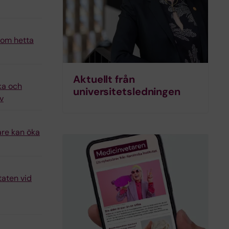
n om hetta
Aktuellt från
ka och
universitets­ledningen
v
are kan öka
taten vid