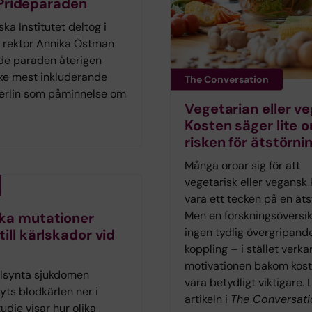
 Prideparaden
a Institutet deltog i
s rektor Annika Östman
de paraden återigen
ke mest inkluderande
The Conversation
 Berlin som påminnelse om
Vegetarian eller v
Kosten säger lite 
risken för ätstörni
Många oroar sig för att
vegetarisk eller vegansk 
vara ett tecken på en äts
Men en forskningsöversik
ka mutationer
ingen tydlig övergripand
till kärlskador vid
koppling – i stället verka
motivationen bakom kost
llsynta sjukdomen
vara betydligt viktigare. 
yts blodkärlen ner i
artikeln i
The Conversati
tudie visar hur olika