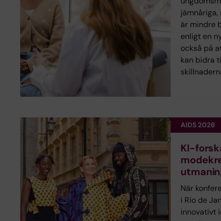
ungdomsmo
jämnåriga,
är mindre 
enligt en n
också på at
kan bidra t
skillnadern
AIDS 2026
KI-fors
modekre
utmanin
När konfer
i Rio de Ja
innovativt i