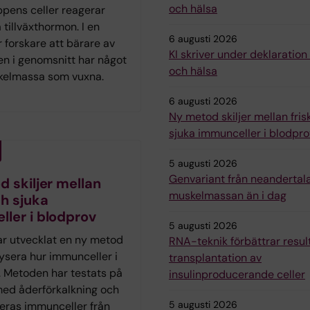
och hälsa
ppens celler reagerar
 tillväxthormon. I en
6 augusti 2026
r forskare att bärare av
KI skriver under deklaratio
en i genomsnitt har något
och hälsa
kelmassa som vuxna.
6 augusti 2026
Ny metod skiljer mellan fris
sjuka immunceller i blodpro
5 augusti 2026
Genvariant från neandertal
 skiljer mellan
muskelmassan än i dag
ch sjuka
ler i blodprov
5 augusti 2026
ar utvecklat en ny metod
RNA-teknik förbättrar resul
lysera hur immunceller i
transplantation av
. Metoden har testats på
insulinproducerande celler
med åderförkalkning och
5 augusti 2026
deras immunceller från