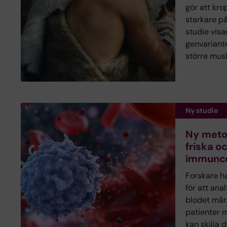
gör att kro
starkare på
studie visa
genvariant
större mus
Ny studie
Ny metod
friska o
immuncel
Forskare h
för att ana
blodet mår
patienter 
kan skilja 