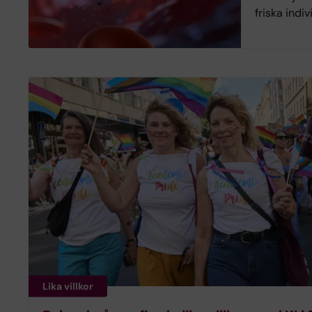
friska indiv
Lika villkor