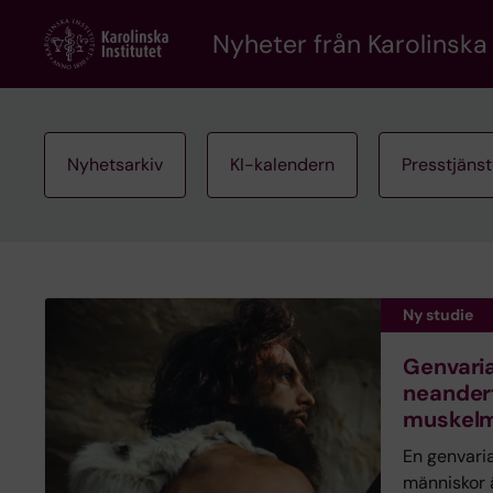
Skip
to
Nyheter från Karolinska 
main
content
Nyhetsarkiv
KI-kalendern
Presstjäns
Ny studie
Genvaria
neander
muskelm
En genvari
människor 