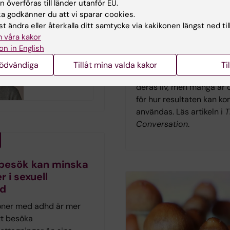
 överföras till länder utanför EU.
fattning samt
frågor
 godkänner du att vi sparar cookies.
av tidshjälpmedel.
Forskning från Karolinska
t ändra eller återkalla ditt samtycke via kakikonen längst ned til
 våra kakor
Institutet visar att autist
on in English
personer i allmänhet är p
Är din svartsjuka
till genetisk forskning o
nödvändiga
Tillåt mina valda kakor
Ti
ett problem?
så länge syftet är att för
deras liv, men många är 
för hur resultaten kan k
användas. Läs artikeln i
T
Conversation
.
 besök kan minska
r i sexuell
rd
oner med adhd är mer
t besöka