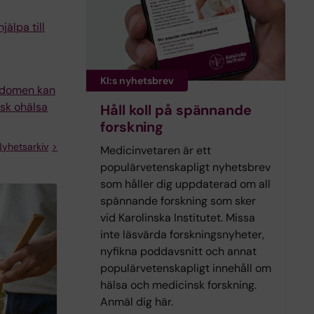
jälpa till
KI:s nyhetsbrev
ndomen kan
isk ohälsa
Håll koll på spännande
forskning
yhetsarkiv
Medicinvetaren är ett
populärvetenskapligt nyhetsbrev
som håller dig uppdaterad om all
spännande forskning som sker
vid Karolinska Institutet. Missa
inte läsvärda forskningsnyheter,
nyfikna poddavsnitt och annat
populärvetenskapligt innehåll om
hälsa och medicinsk forskning.
Anmäl dig här.