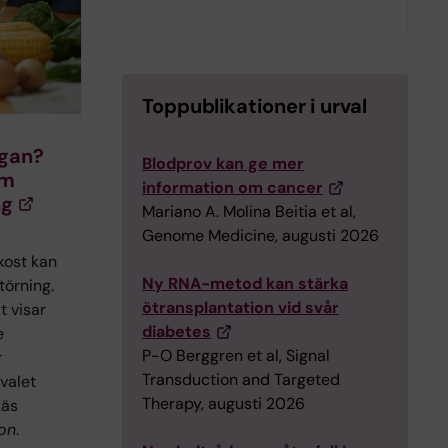
Toppublikationer i urval
egan?
Blodprov kan ge mer
om
information om cancer
ng
Mariano A. Molina Beitia et al,
Genome Medicine, augusti 2026
kost kan
Ny RNA-metod kan stärka
törning.
ötransplantation vid svår
t visar
diabetes
e
P-O Berggren et al, Signal
r
Transduction and Targeted
valet
Therapy, augusti 2026
Läs
on
.