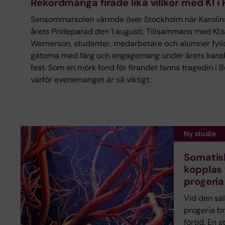
Rekordmånga firade lika villkor med KI i
Sensommarsolen värmde över Stockholm när Karolinsk
årets Prideparad den 1 augusti. Tillsammans med KI:
Wernerson, studenter, medarbetare och alumner fyll
gatorna med färg och engagemang under årets kans
fest. Som en mörk fond för firandet fanns tragedin i
varför evenemanget är så viktigt.
Ny studie
Somatis
kopplas 
progeria
Vid den sä
progeria br
förtid. En s