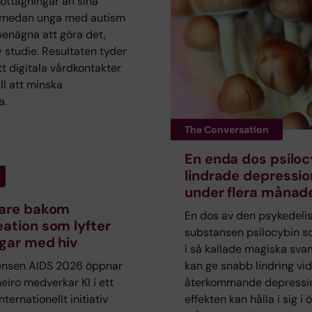
ttagningar än sina
 medan unga med autism
benägna att göra det,
y studie. Resultaten tyder
t digitala vårdkontakter
ill att minska
a.
The Conversation
En enda dos psiloc
lindrade depressio
under flera månad
kare bakom
En dos av den psykedeli
ation som lyfter
substansen psilocybin s
gar med hiv
i så kallade magiska sv
ensen AIDS 2026 öppnar
kan ge snabb lindring vid
neiro medverkar KI i ett
återkommande depressi
nternationellt initiativ
effekten kan hålla i sig i 