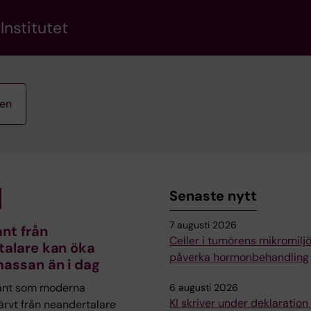
Institutet
ten
Senaste nytt
7 augusti 2026
nt från
Celler i tumörens mikromilj
talare kan öka
påverka hormonbehandling
assan än i dag
ant som moderna
6 augusti 2026
KI skriver under deklaratio
ärvt från neandertalare