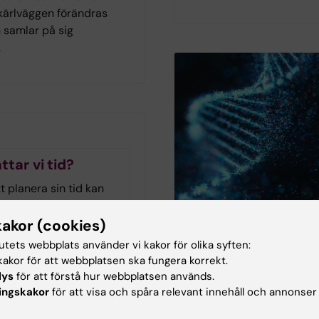
 kärlväggen förändras
 samlar på sig
.
ttar vi tid?
 planera sin tid kan
hos personer med
neuropsykiatrisk
kakor (cookies)
dsättning men även hos
tutets webbplats använder vi kakor för olika syften:
d demenssjukdom eller
akor för att webbplatsen ska fungera korrekt.
The Conversation
. Arbetsterapeuten och
lys
för att förstå hur webbplatsen används.
nn-Christine Persson
ingskakor
för att visa och spåra relevant innehåll och annonser
Genetisk forsknin
at sig för tidshantering
autism väcker etis