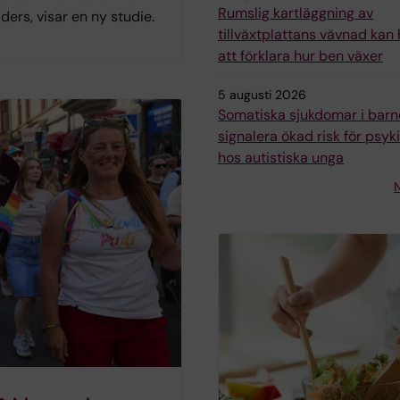
Rumslig kartläggning av
iders, visar en ny studie.
tillväxtplattans vävnad kan h
att förklara hur ben växer
5 augusti 2026
Somatiska sjukdomar i bar
signalera ökad risk för psyk
hos autistiska unga
N