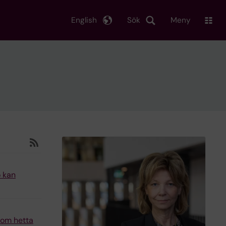
English
Sök
Meny
ö kan
n om hetta