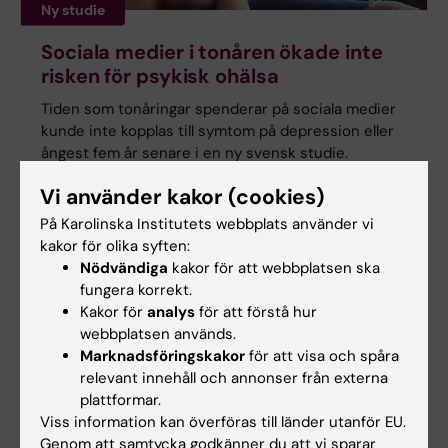
Ny studie
Sociala medier i tonåren ökade inte
risken för psykisk ohälsa
Tiden som tonåringar spenderar på sociala medier
kunde inte kopplas till symtom på depression eller
ångest fem år senare i en ny svensk studie.
Forskningen från Karolinska Institutet har
Vi använder kakor (cookies)
publicerats i
Journal of Adolescent Health
.
På Karolinska Institutets webbplats använder vi
kakor för olika syften:
Nödvändiga
kakor för att webbplatsen ska
fungera korrekt.
Kakor för
analys
för att förstå hur
webbplatsen används.
Marknadsföringskakor
för att visa och spåra
relevant innehåll och annonser från externa
plattformar.
Viss information kan överföras till länder utanför EU.
Genom att samtycka godkänner du att vi sparar