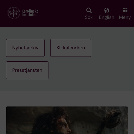
Skip
to
main
Sök
English
Meny
content
Nyhetsarkiv
KI-kalendern
Presstjänsten