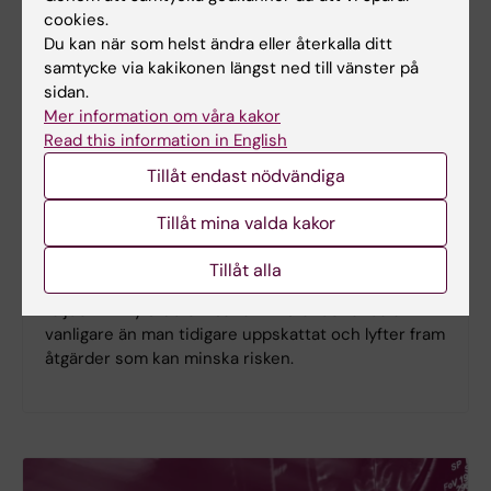
cookies.
Du kan när som helst ändra eller återkalla ditt
samtycke via kakikonen längst ned till vänster på
sidan.
Mer information om våra kakor
Read this information in English
Ny studie
Tillåt endast nödvändiga
Spädbarnskollaps ovanligt men kan
Tillåt mina valda kakor
få allvarliga konsekvenser
Plötslig oväntad spädbarnskollaps under den första
Tillåt alla
levnadsveckan är ovanligt, men kan få allvarliga
följder. En ny studie visar att tillståndet ändå är
vanligare än man tidigare uppskattat och lyfter fram
åtgärder som kan minska risken.