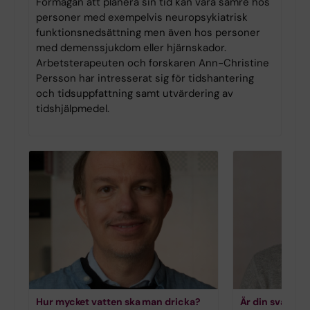
Förmågan att planera sin tid kan vara sämre hos
personer med exempelvis neuropsykiatrisk
funktionsnedsättning men även hos personer
med demenssjukdom eller hjärnskador.
Arbetsterapeuten och forskaren Ann-Christine
Persson har intresserat sig för tidshantering
och tidsuppfattning samt utvärdering av
tidshjälpmedel.
Hur mycket vatten ska man dricka?
Är din svartsj