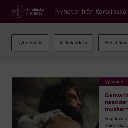
Skip
to
Nyheter från Karolinska 
main
content
Nyhetsarkiv
KI-kalendern
Presstjäns
Ny studie
Genvaria
neander
muskelm
En genvari
människor 