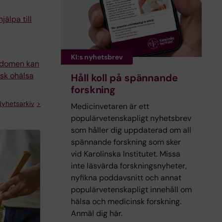
jälpa till
KI:s nyhetsbrev
ndomen kan
isk ohälsa
Håll koll på spännande
forskning
yhetsarkiv
Medicinvetaren är ett
populärvetenskapligt nyhetsbrev
som håller dig uppdaterad om all
spännande forskning som sker
vid Karolinska Institutet. Missa
inte läsvärda forskningsnyheter,
nyfikna poddavsnitt och annat
populärvetenskapligt innehåll om
hälsa och medicinsk forskning.
Anmäl dig här.