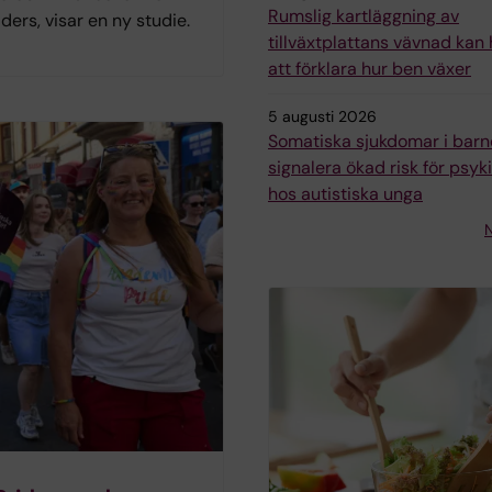
Rumslig kartläggning av
iders, visar en ny studie.
tillväxtplattans vävnad kan h
att förklara hur ben växer
5 augusti 2026
Somatiska sjukdomar i bar
signalera ökad risk för psyk
hos autistiska unga
N