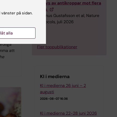
analys av antikroppar mot flera
virus
l vänster på sidan.
Rasmus Gustafsson et al, Nature
iska
Protocols, juli 2026
ositiva
m autism
llåt alla
bättra
oroliga
Fler toppublikationer
omma att
he
KI i medierna
KI i medierna 26 juni – 2
augusti
2026-08-07 16:36
KI i medierna 22-28 juni 2026