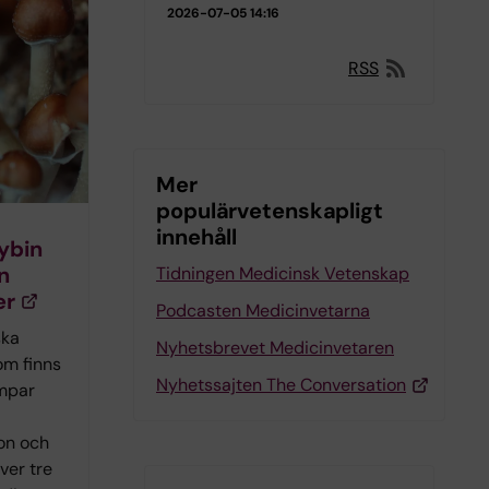
2026-07-05 14:16
RSS
Mer
populärvetenskapligt
innehåll
ybin
n
Tidningen Medicinsk Vetenskap
er
Podcasten Medicinvetarna
ska
Nyhetsbrevet Medicinvetaren
om finns
Nyhetssajten The Conversation
ampar
on och
över tre