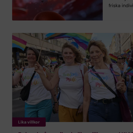
friska indiv
Lika villkor