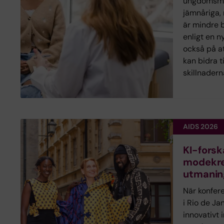
ungdomsmo
jämnåriga,
är mindre 
enligt en n
också på at
kan bidra t
skillnadern
AIDS 2026
KI-fors
modekre
utmanin
När konfer
i Rio de Ja
innovativt i