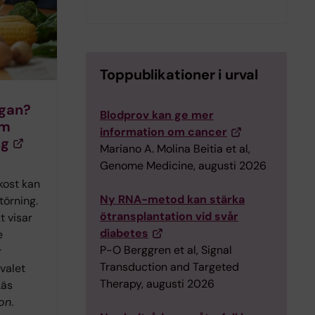
Toppublikationer i urval
egan?
Blodprov kan ge mer
om
information om cancer
ng
Mariano A. Molina Beitia et al,
Genome Medicine, augusti 2026
kost kan
Ny RNA-metod kan stärka
törning.
ötransplantation vid svår
t visar
diabetes
e
P-O Berggren et al, Signal
r
Transduction and Targeted
valet
Therapy, augusti 2026
Läs
on
.