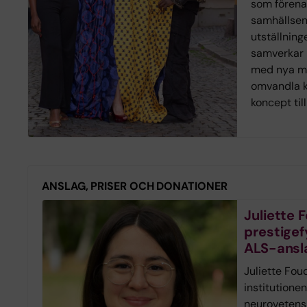
som förena
samhällse
utställnin
samverkar 
med nya mo
omvandla k
koncept til
ANSLAG, PRISER OCH DONATIONER
Juliette F
prestigefy
ALS-ansl
Juliette Fou
institutionen
neurovetensk