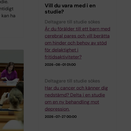
die.
Vill du vara med i en
mtidigt
studie?
r kan ha
Deltagare till studie sökes
Är du förälder till ett barn med
cerebral pares och vill berätta
om hinder och behov av stöd
för delaktighet i
fritidsaktiviteter?
2026-08-01 01:00
Deltagare till studie sökes
Har du cancer och känner dig
nedstämd? Delta i en studie
om en ny behandling mot
depression.
2026-07-27 00:00