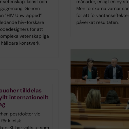
r vetenskap, konst och
månader, enligt en ny stu
ngagemang. Genom
Men forskarna varnar sa
gen ”HIV Unwrapped”
för att förväntanseffekte
ledande hiv-forskare
påverkat resultaten.
dedesigners för att
omplexa vetenskapliga
l hållbara konstverk.
oucher tilldelas
llt internationellt
ag
cher, postdoktor vid
 för klinisk
ap, KI, har valts ut som