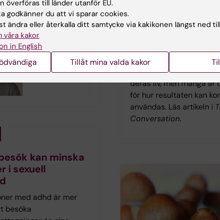
 överföras till länder utanför EU.
fattning samt
frågor
 godkänner du att vi sparar cookies.
av tidshjälpmedel.
Forskning från Karolinska
t ändra eller återkalla ditt samtycke via kakikonen längst ned til
 våra kakor
Institutet visar att autist
on in English
personer i allmänhet är p
Är din svartsjuka
till genetisk forskning o
nödvändiga
Tillåt mina valda kakor
Ti
ett problem?
så länge syftet är att för
deras liv, men många är 
för hur resultaten kan k
användas. Läs artikeln i
T
Conversation
.
 besök kan minska
r i sexuell
rd
oner med adhd är mer
t besöka