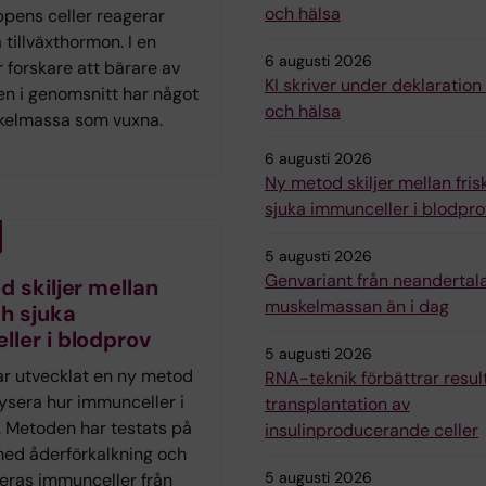
och hälsa
ppens celler reagerar
 tillväxthormon. I en
6 augusti 2026
r forskare att bärare av
KI skriver under deklaratio
en i genomsnitt har något
och hälsa
kelmassa som vuxna.
6 augusti 2026
Ny metod skiljer mellan fris
sjuka immunceller i blodpro
5 augusti 2026
Genvariant från neandertal
 skiljer mellan
muskelmassan än i dag
ch sjuka
ler i blodprov
5 augusti 2026
ar utvecklat en ny metod
RNA-teknik förbättrar resul
lysera hur immunceller i
transplantation av
. Metoden har testats på
insulinproducerande celler
med åderförkalkning och
5 augusti 2026
deras immunceller från