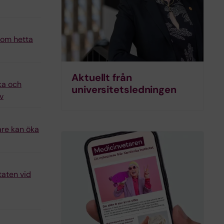
n om hetta
Aktuellt från
ka och
universitets­ledningen
v
are kan öka
taten vid