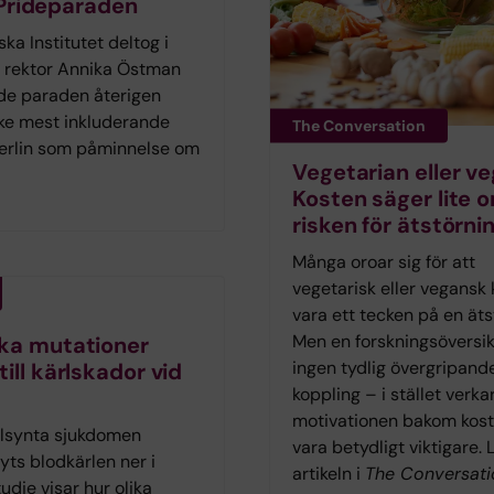
 Prideparaden
a Institutet deltog i
s rektor Annika Östman
de paraden återigen
ke mest inkluderande
The Conversation
 Berlin som påminnelse om
Vegetarian eller v
Kosten säger lite 
risken för ätstörni
Många oroar sig för att
vegetarisk eller vegansk 
vara ett tecken på en äts
Men en forskningsöversik
ka mutationer
ingen tydlig övergripand
till kärlskador vid
koppling – i stället verka
motivationen bakom kost
llsynta sjukdomen
vara betydligt viktigare. 
yts blodkärlen ner i
artikeln i
The Conversati
tudie visar hur olika