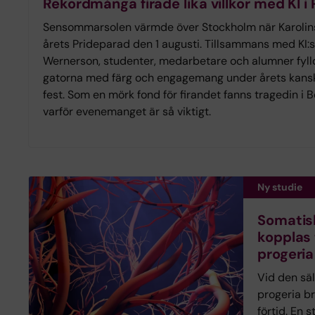
Rekordmånga firade lika villkor med KI i
Sensommarsolen värmde över Stockholm när Karolinsk
årets Prideparad den 1 augusti. Tillsammans med KI:
Wernerson, studenter, medarbetare och alumner fyll
gatorna med färg och engagemang under årets kans
fest. Som en mörk fond för firandet fanns tragedin i
varför evenemanget är så viktigt.
Ny studie
Somatis
kopplas 
progeria
Vid den sä
progeria br
förtid. En s