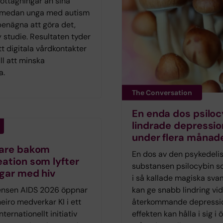
ttagningar än sina
 medan unga med autism
benägna att göra det,
y studie. Resultaten tyder
t digitala vårdkontakter
ill att minska
a.
The Conversation
En enda dos psiloc
lindrade depressio
under flera månad
kare bakom
En dos av den psykedeli
ation som lyfter
substansen psilocybin s
gar med hiv
i så kallade magiska sv
ensen AIDS 2026 öppnar
kan ge snabb lindring vid
neiro medverkar KI i ett
återkommande depressi
nternationellt initiativ
effekten kan hålla i sig i 