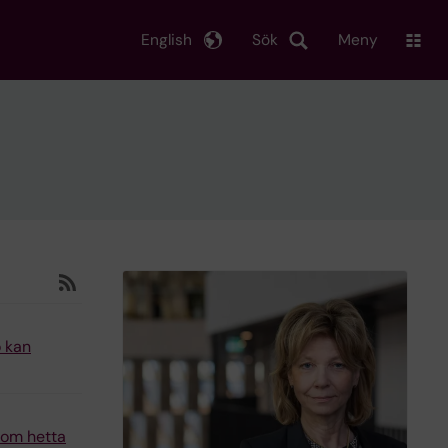
English
Sök
Meny
ö kan
n om hetta