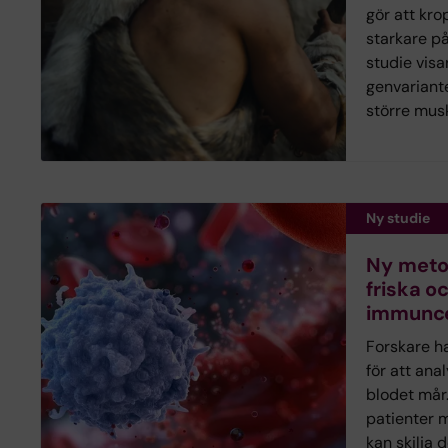
gör att kro
starkare på
studie visa
genvariant
större mus
Ny studie
Ny metod
friska o
immuncel
Forskare h
för att ana
blodet mår
patienter 
kan skilja 