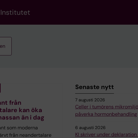
Institutet
ten
Senaste nytt
7 augusti 2026
nt från
Celler i tumörens mikromilj
talare kan öka
påverka hormonbehandling
assan än i dag
ant som moderna
6 augusti 2026
KI skriver under deklaratio
ärvt från neandertalare