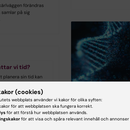
 kärlväggen förändras
 samlar på sig
.
ttar vi tid?
 planera sin tid kan
hos personer med
neuropsykiatrisk
kakor (cookies)
dsättning men även hos
tutets webbplats använder vi kakor för olika syften:
d demenssjukdom eller
akor för att webbplatsen ska fungera korrekt.
The Conversation
. Arbetsterapeuten och
lys
för att förstå hur webbplatsen används.
nn-Christine Persson
ingskakor
för att visa och spåra relevant innehåll och annonser
Genetisk forsknin
at sig för tidshantering
autism väcker etis