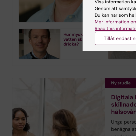
Viss information kan
och tidsupp
Genom att samtycka
utvärdering 
Du kan när som hels
Mer information om
Read this informati
Hur mycket
Tillåt endast 
vatten ska man
dricka?
Ny studie
Digitala
skillnade
hälsovå
Unga pers
benägna at