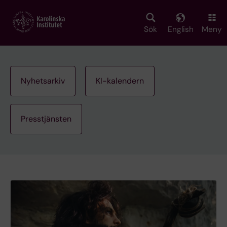
Skip
to
main
Sök
English
Meny
content
Nyhetsarkiv
KI-kalendern
Presstjänsten