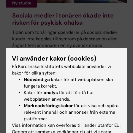
Ny studie
Sociala medier i tonåren ökade inte
risken för psykisk ohälsa
Tiden som tonåringar spenderar på sociala medier
kunde inte kopplas till symtom på depression eller
ångest fem år senare i en ny svensk studie.
Forskningen från Karolinska Institutet har
Vi använder kakor (cookies)
publicerats i
Journal of Adolescent Health
.
På Karolinska Institutets webbplats använder vi
kakor för olika syften:
Nödvändiga
kakor för att webbplatsen ska
fungera korrekt.
Kakor för
analys
för att förstå hur
webbplatsen används.
Marknadsföringskakor
för att visa och spåra
relevant innehåll och annonser från externa
plattformar.
Viss information kan överföras till länder utanför EU.
Genom att samtycka godkänner du att vi sparar