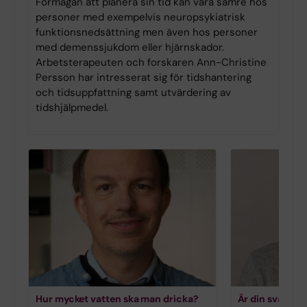
Förmågan att planera sin tid kan vara sämre hos
personer med exempelvis neuropsykiatrisk
funktionsnedsättning men även hos personer
med demenssjukdom eller hjärnskador.
Arbetsterapeuten och forskaren Ann-Christine
Persson har intresserat sig för tidshantering
och tidsuppfattning samt utvärdering av
tidshjälpmedel.
Hur mycket vatten ska man dricka?
Är din svartsj