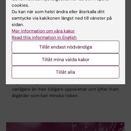
cookies.
Du kan när som helst ändra eller återkalla ditt
samtycke via kakikonen längst ned till vänster på
sidan.
Mer information om våra kakor
Read this information in English
Ny studie
Tillåt endast nödvändiga
Spädbarnskollaps ovanligt men kan
Tillåt mina valda kakor
få allvarliga konsekvenser
Plötslig oväntad spädbarnskollaps under den första
Tillåt alla
levnadsveckan är ovanligt, men kan få allvarliga
följder. En ny studie visar att tillståndet ändå är
vanligare än man tidigare uppskattat och lyfter fram
åtgärder som kan minska risken.