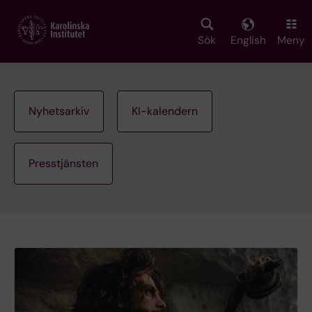
Skip
to
main
Sök
English
Meny
content
Nyhetsarkiv
KI-kalendern
Presstjänsten