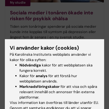
Ny studie
Sociala medier i tonåren ökade inte
risken för psykisk ohälsa
Tiden som tonåringar spenderar på sociala medier
kunde inte kopplas till symtom på depression eller
ångest fem år senare i en ny svensk studie.
Forskningen från Karolinska Institutet har
Vi använder kakor (cookies)
publicerats i
Journal of Adolescent Health
.
På Karolinska Institutets webbplats använder vi
kakor för olika syften:
Nödvändiga
kakor för att webbplatsen ska
fungera korrekt.
Kakor för
analys
för att förstå hur
webbplatsen används.
Marknadsföringskakor
för att visa och spåra
relevant innehåll och annonser från externa
plattformar.
Viss information kan överföras till länder utanför EU.
Genom att samtycka godkänner du att vi sparar