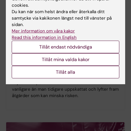
cookies.
Du kan när som helst ändra eller återkalla ditt
samtycke via kakikonen längst ned till vänster på
sidan.
Mer information om våra kakor
Read this information in English
Ny studie
Tillåt endast nödvändiga
Spädbarnskollaps ovanligt men kan
Tillåt mina valda kakor
få allvarliga konsekvenser
Plötslig oväntad spädbarnskollaps under den första
Tillåt alla
levnadsveckan är ovanligt, men kan få allvarliga
följder. En ny studie visar att tillståndet ändå är
vanligare än man tidigare uppskattat och lyfter fram
åtgärder som kan minska risken.