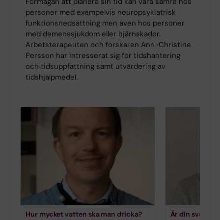
Förmågan att planera sin tid kan vara sämre hos
personer med exempelvis neuropsykiatrisk
funktionsnedsättning men även hos personer
med demenssjukdom eller hjärnskador.
Arbetsterapeuten och forskaren Ann-Christine
Persson har intresserat sig för tidshantering
och tidsuppfattning samt utvärdering av
tidshjälpmedel.
Hur mycket vatten ska man dricka?
Är din svartsj