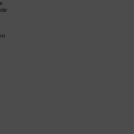
ge
där
ett