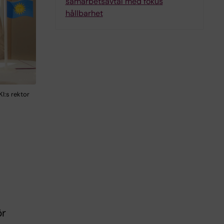
samarbetsavtal med fokus
hållbarhet
I:s rektor
ör