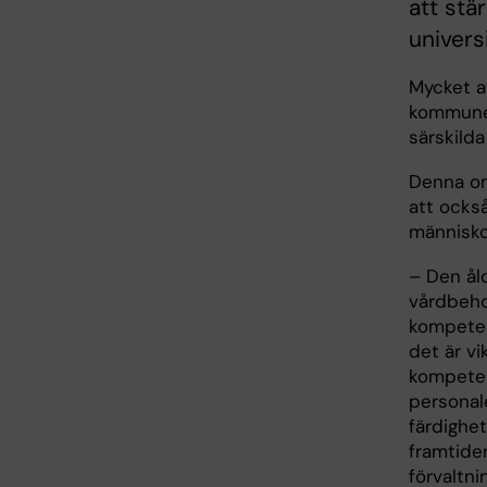
att stä
univer
Mycket a
kommuner
särskild
Denna om
att ocks
människo
– Den ål
vårdbeho
kompetens
det är vi
kompetens
personal
färdighe
framtide
förvaltni