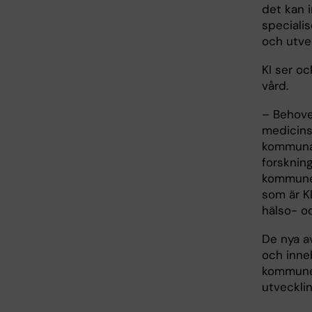
det kan i
specialis
och utve
KI ser o
vård.
– Behove
medicins
kommunal
forsknin
kommuner
som är K
hälso- o
De nya a
och inne
kommune
utveckli