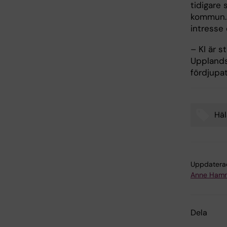
tidigare
kommun. 
intresse
– KI är s
Upplands
fördjupat
Häl
Tags
Uppdatera
Anne Hamm
Dela