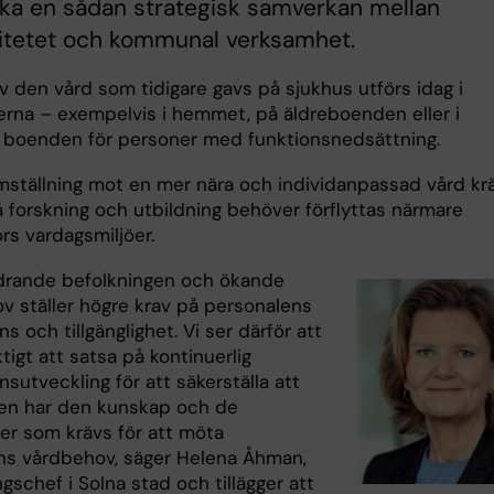
rka en sådan strategisk samverkan mellan
sitetet och kommunal verksamhet.
v den vård som tidigare gavs på sjukhus utförs idag i
na – exempelvis i hemmet, på äldreboenden eller i
a boenden för personer med funktionsnedsättning.
ställning mot en mer nära och individanpassad vård kr
å forskning och utbildning behöver förflyttas närmare
rs vardagsmiljöer.
drande befolkningen och ökande
v ställer högre krav på personalens
 och tillgänglighet. Vi ser därför att
ktigt att satsa på kontinuerlig
utveckling för att säkerställa att
en har den kunskap och de
ter som krävs för att möta
ns vårdbehov, säger Helena Åhman,
ngschef i Solna stad och tillägger att