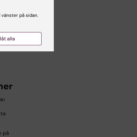
ll.
l vänster på sidan.
kor
llåt alla
ala
ner
an
sta
e på