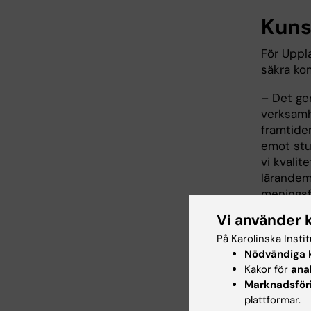
Kuns
För Uppl
säkra ko
– Det ger
verksamh
framtide
emot stu
vi kvalit
lärandemi
meningsf
Vi använder 
I praktik
om att fl
På Karolinska Insti
till ver
Nödvändiga
k
Kakor för
ana
exempelv
Marknadsför
underlätt
plattformar.
studier 