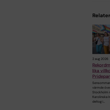
Relater
2 aug 2026
Rekordm
lika vill
Pridepa
Sensommar
värmde öve
Stockholm 
Karolinska I
deltog i…