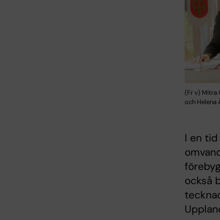
(Fr v) Mitr
och Helena Å
I en ti
omvandl
förebyg
också b
teckna
Uppland