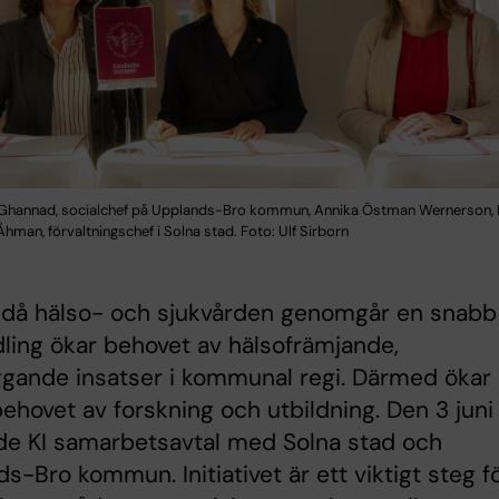
a Ghannad, socialchef på Upplands-Bro kommun, Annika Östman Wernerson, K
hman, förvaltningschef i Solna stad. Foto: Ulf Sirborn
d då hälso- och sjukvården genomgår en snabb
ing ökar behovet av hälsofrämjande,
gande insatser i kommunal regi. Därmed ökar
ehovet av forskning och utbildning. Den 3 juni
de KI samarbetsavtal med Solna stad och
s-Bro kommun. Initiativet är ett viktigt steg f