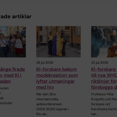
ade artiklar
28 jul 2026
23 jul 2026
ånga firade
KI-forskare bakom
KI-forskare
kor med KI i
modekreation som
till nya WH
raden
lyfter utmaningar
riktlinjer fö
med hiv
förebygga 
solen
r
När den 26:e
Professor Miia
när
internationella
Kivipelto och fle
nstitutet
aidskonferensen
forskare vid
(AIDS 2026) öppnar i
Karolinska Instit
Rio de…
har…