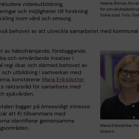
Helena Åhman, förval
nkludera vidareutbildning,
för omvårdnadsförval
eringar och möjligheter till forskning
Solna stad. Foto: Sol
ckling inom vård och omsorg.
ckså behovet av att utveckla samarbetet med kommunal
t av hälsofrämjande, förebyggande,
ka och omvårdande insatser i
 regi ökar, och därmed behovet av
g och utbildning i samverkan med
na, konstaterar
Maria Eriksdotter
I:s rektorsråd för samarbete med
ch sjukvården.
vtalen bygger på ömsesidigt intresse
bär att KI tillsammans med
rna identifierar gemensamma
Maria Eriksdotter. Fot
ngsområden.
Sirborn