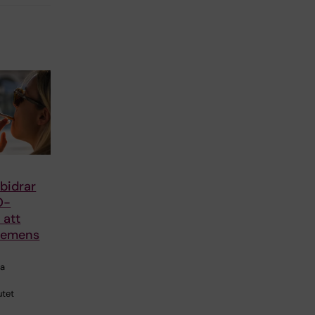
 bidrar
O-
r att
demens
ra
utet