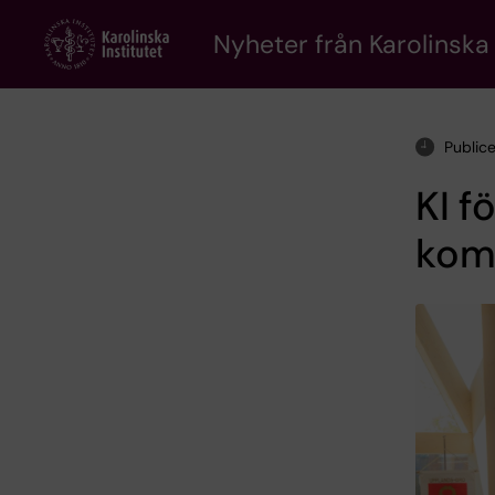
Skip
to
Nyheter från Karolinska 
main
content
Public
KI 
kom