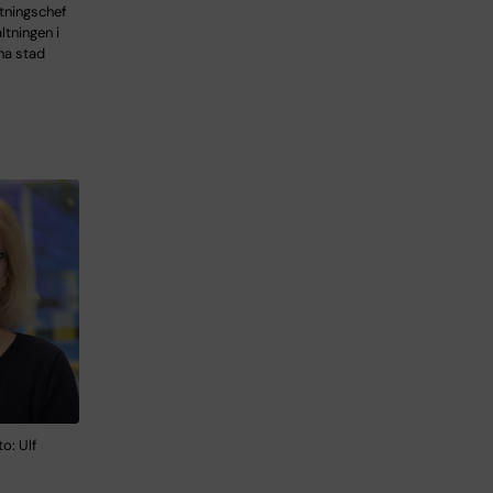
tningschef
tningen i
na stad
o: Ulf