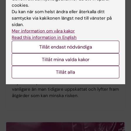
cookies.
Du kan när som helst ändra eller återkalla ditt
samtycke via kakikonen längst ned till vänster på
sidan.
Mer information om våra kakor
Read this information in English
Ny studie
Tillåt endast nödvändiga
Spädbarnskollaps ovanligt men kan
Tillåt mina valda kakor
få allvarliga konsekvenser
Plötslig oväntad spädbarnskollaps under den första
Tillåt alla
levnadsveckan är ovanligt, men kan få allvarliga
följder. En ny studie visar att tillståndet ändå är
vanligare än man tidigare uppskattat och lyfter fram
åtgärder som kan minska risken.