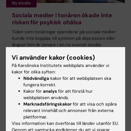
Ny studie
Sociala medier i tonåren ökade inte
risken för psykisk ohälsa
Tiden som tonåringar spenderar på sociala medier
kunde inte kopplas till symtom på depression eller
ångest fem år senare i en ny svensk studie.
Forskningen från Karolinska Institutet har
Vi använder kakor (cookies)
publicerats i
Journal of Adolescent Health
.
På Karolinska Institutets webbplats använder vi
kakor för olika syften:
Nödvändiga
kakor för att webbplatsen ska
fungera korrekt.
Kakor för
analys
för att förstå hur
webbplatsen används.
Marknadsföringskakor
för att visa och spåra
relevant innehåll och annonser från externa
plattformar.
Viss information kan överföras till länder utanför EU.
Genom att samtycka godkänner du att vi sparar