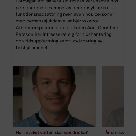
Förmågan att planera sin tid kan vara sämre hos
personer med exempelvis neuropsykiatrisk
funktionsnedsättning men även hos personer
med demenssjukdom eller hjärnskador.
Arbetsterapeuten och forskaren Ann-Christine
Persson har intresserat sig för tidshantering
och tidsuppfattning samt utvärdering av
tidshjälpmedel.
Hur mycket vatten ska man dricka?
Är din svartsj