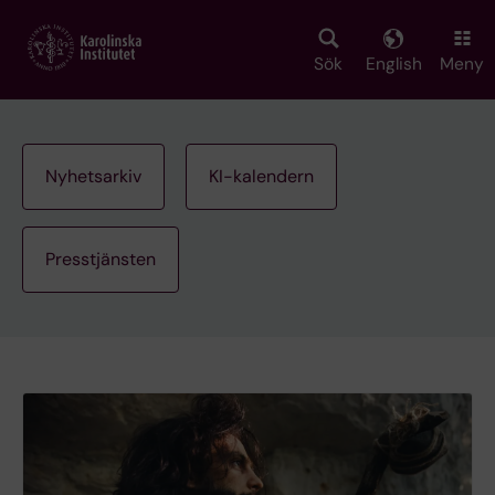
Skip
to
main
Sök
English
Meny
content
Nyhetsarkiv
KI-kalendern
Presstjänsten