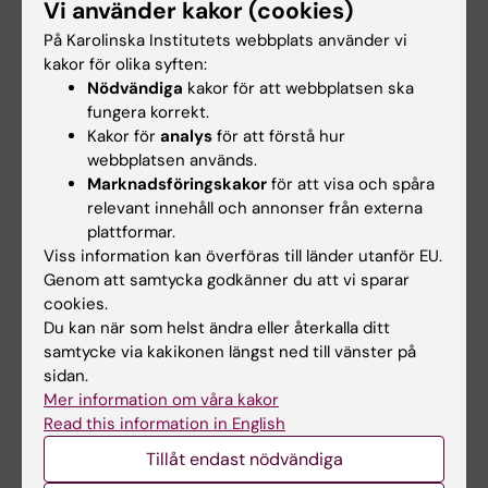
Vi använder kakor (cookies)
Nyheter
På Karolinska Institutets webbplats använder vi
kakor för olika syften:
Nödvändiga
kakor för att webbplatsen ska
fungera korrekt.
Kakor för
analys
för att förstå hur
webbplatsen används.
Marknadsföringskakor
för att visa och spåra
relevant innehåll och annonser från externa
plattformar.
Viss information kan överföras till länder utanför EU.
Genom att samtycka godkänner du att vi sparar
cookies.
Du kan när som helst ändra eller återkalla ditt
17 nov 2023
samtycke via kakikonen längst ned till vänster på
sidan.
Volker Lauschke får Vetenskapsrådets
Mer information om våra kakor
konsolideringsbidrag
Read this information in English
KI-forskaren Volker Lauschke har mottagit
Tillåt endast nödvändiga
Vetenskapsrådets konsolideringsbidrag för
forskningsprojektet "Modulering av