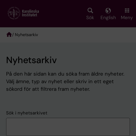
Skip
to
main
Sök
English
Meny
content
/ Nyhetsarkiv
Breadcrumb
Nyhetsarkiv
På den här sidan kan du söka fram äldre nyheter.
Välj ämne, typ av nyhet eller skriv in ett eget
sökord för att filtrera fram nyheter.
Sök i nyhetsarkivet