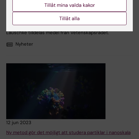
Tillåt mina valda kakor
vävnadskommunikation för att bekämpa alkoholfri
fettleversjukdom" om den svåra leversjukdomen NASH.
Tillåt alla
Vetenskapsrådets konsolideringsbidrag motsvarar 7,4
miljoner över fem år. Det är femte gången som Volker
Lauschke tilldelas medel från Vetenskapsrådet.
Nyheter
12 jun 2023
Ny metod gör det möjligt att studera partiklar i nanoskala