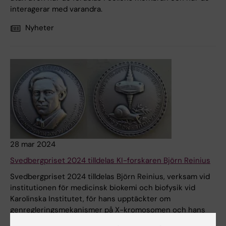
interagerar med varandra.
Nyheter
28 mar 2024
Svedbergpriset 2024 tilldelas KI-forskaren Björn Reinius
Svedbergpriset 2024 tilldelas Björn Reinius, verksam vid
institutionen för medicinsk biokemi och biofysik vid
Karolinska Institutet, för hans upptäckter om
genregleringsmekanismer på X-kromosomen och hans
betydande påverkan på covid-19-klinisk diagnostik.