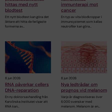
hittas med nytt
immunterapi mot
blodtest
cancer
Ett nytt blodtest kan göra det
En typ av vita blodkroppar i
lättare att hitta de farligaste
immunsystemet som kallas
formerna av…
neutrofiler kan göra…
8 jun 2026
8 jun 2026
RNA påverkar cellers
Nya ledtrådar om
DNA-reparation
prognos vid melanom
En ny doktorsavhandling från
Varje år diagnostiseras över
Karolinska Institutet visar att
6 000 svenskar med
RNA kan…
melanom. Melanom är en…