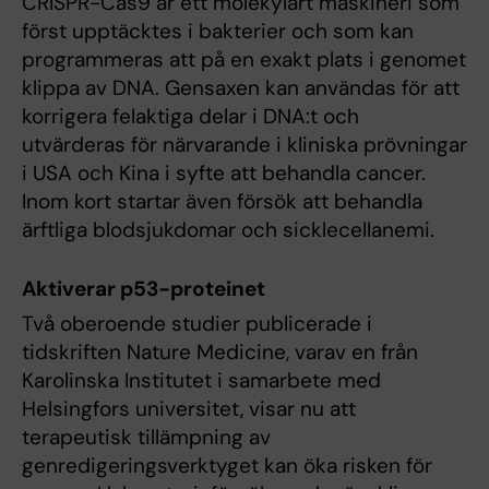
CRISPR-Cas9 är ett molekylärt maskineri som
först upptäcktes i bakterier och som kan
programmeras att på en exakt plats i genomet
klippa av DNA. Gensaxen kan användas för att
korrigera felaktiga delar i DNA:t och
utvärderas för närvarande i kliniska prövningar
i USA och Kina i syfte att behandla cancer.
Inom kort startar även försök att behandla
ärftliga blodsjukdomar och sicklecellanemi.
Aktiverar p53-proteinet
Två oberoende studier publicerade i
tidskriften Nature Medicine, varav en från
Karolinska Institutet i samarbete med
Helsingfors universitet, visar nu att
terapeutisk tillämpning av
genredigeringsverktyget kan öka risken för