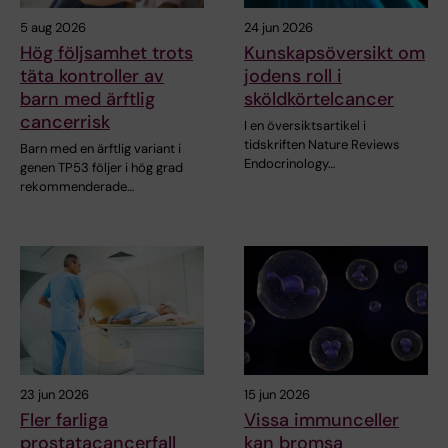
5 aug 2026
24 jun 2026
Hög följsamhet trots
Kunskapsöversikt om
täta kontroller av
jodens roll i
barn med ärftlig
sköldkörtelcancer
cancerrisk
I en översiktsartikel i
tidskriften Nature Reviews
Barn med en ärftlig variant i
Endocrinology…
genen TP53 följer i hög grad
rekommenderade…
23 jun 2026
15 jun 2026
Fler farliga
Vissa immunceller
prostatacancerfall
kan bromsa