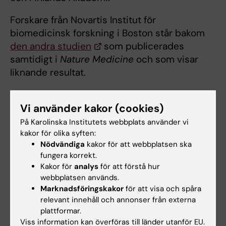
Forskare från Novartis Institut för
biomedicinsk forskning i Boston står bakom
den andra studien
som publicerades
samtidigt i
Nature Medicine
och som visar
liknande resultat.
Publikation
Vi använder kakor (cookies)
På Karolinska Institutets webbplats använder vi
“CRISPR/Cas9-genome editing induces a
kakor för olika syften:
p53-mediated DNA damage response”
Nödvändiga
kakor för att webbplatsen ska
Emma Haapaniemi, Sandeep Botla, Jenna
fungera korrekt.
Persson, Bernhard Schmierer och Jussi
Kakor för
analys
för att förstå hur
Taipale
webbplatsen används.
Nature Medicine, online 11 juni 2018, doi:
Marknadsföringskakor
för att visa och spåra
relevant innehåll och annonser från externa
10.1038/s41591-018-0049-z
plattformar.
Viss information kan överföras till länder utanför EU.