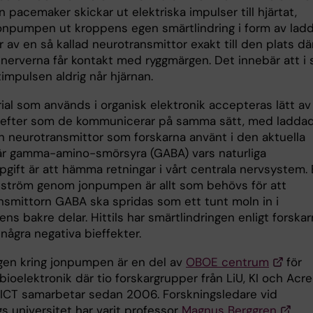
pacemaker skickar ut elektriska impulser till hjärtat,
jonpumpen ut kroppens egen smärtlindring i form av lad
 av en så kallad neurotransmittor exakt till den plats dä
nerverna får kontakt med ryggmärgen. Det innebär att i 
impulsen aldrig når hjärnan.
ial som används i organisk elektronik accepteras lätt av
efter som de kommunicerar på samma sätt, med ladda
en neurotransmittor som forskarna använt i den aktuella
är gamma-amino-smörsyra (GABA) vars naturliga
gift är att hämma retningar i vårt centrala nervsystem.
k ström genom jonpumpen är allt som behövs för att
nsmittorn GABA ska spridas som ett tunt moln in i
ns bakre delar. Hittils har smärtlindringen enligt forska
 några negativa bieffekter.
gen kring jonpumpen är en del av
OBOE centrum
för
bioelektronik där tio forskargrupper från LiU, KI och Acr
ICT samarbetar sedan 2006. Forskningsledare vid
s universitet har varit professor
Magnus Berggren
.