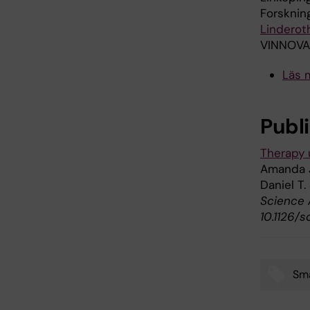
Forskning
Linderot
VINNOVA,
Läs 
Publ
Therapy 
Amanda J
Daniel T
Science 
10.1126/
Smä
Tags