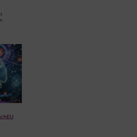
tt
en
echEU
r