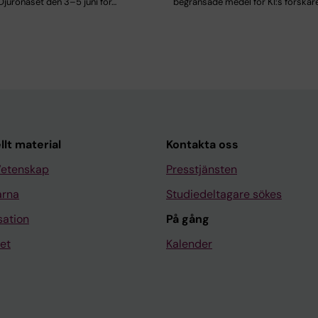
Djurönäset den 3–5 juni för…
begränsade medel för KI:s forskare
llt material
Kontakta oss
Vetenskap
Presstjänsten
arna
Studiedeltagare sökes
sation
På gång
et
Kalender