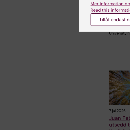
School 
Mer information om
Read this informati
Universitetet
Bonn, Reykj
Tillåt endast 
University 
Radboud
University h
7 jul 2026
Juan Pa
utsedd t