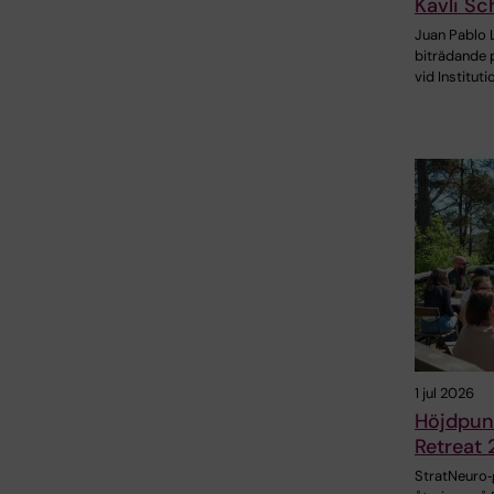
Kavli Sc
Juan Pablo 
biträdande 
vid Instituti
1 jul 2026
Höjdpunk
Retreat
StratNeuro