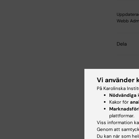
Uppdatera
Webb Adm
Dela
Relater
Vi använder 
På Karolinska Insti
Nödvändiga
k
Kakor för
ana
Marknadsför
plattformar.
31 jul 2026
Viss information kan
Neurote
Genom att samtycka
Busines
Du kan när som hels