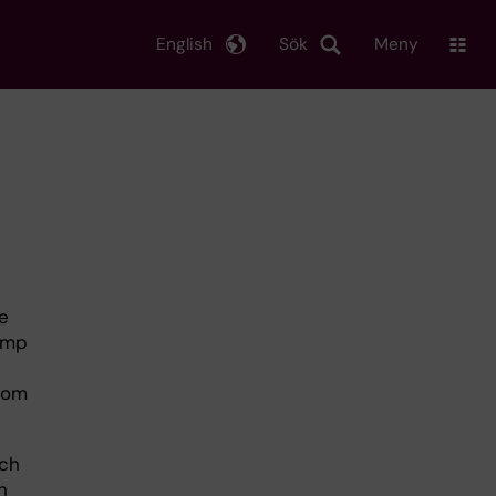
English
Sök
Meny
e
pump
 som
och
n