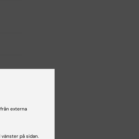
 från externa
chEU:s
kola om
l vänster på sidan.