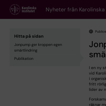
Skip
to
Nyheter från Karolinska 
main
content
Public
Hitta på sidan
Jon
Jonpump ger kroppen egen
smärtlindring
smär
Publikation
I en ny s
vid Karol
i organi
fritt rör
lider av 
Forskarn
räknar me