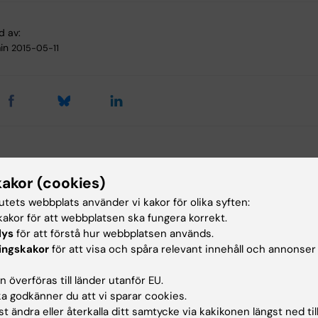
d av:
in
2015-05-11
ade artiklar
kakor (cookies)
tutets webbplats använder vi kakor för olika syften:
akor för att webbplatsen ska fungera korrekt.
lys
för att förstå hur webbplatsen används.
ingskakor
för att visa och spåra relevant innehåll och annonser
28 jul 2026
 överföras till länder utanför EU.
chEU
Neurote
 godkänner du att vi sparar cookies.
s Winter
vinters
t ändra eller återkalla ditt samtycke via kakikonen längst ned til