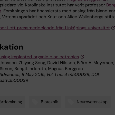
sledare vid Karolinska Institutet har varit professor
Ben
h
. Forskningen har finansierats med anslag från bland an
 Vetenskapsrådet och Knut och Alice Wallenbergs stifte
mer i ett pressmeddelande från Linköpings universitet
ikation
using implanted organic bioelectronics
onsson, Zhiyang Song, David Nilsson, Björn A. Meyerson,
. Simon, BengtLinderoth, Magnus Berggren
Advances, 8 May 2015, Vol. 1 no. 4 e1500039, DOI:
sciadv.1500039
rtforskning
Bioteknik
Neurovetenskap