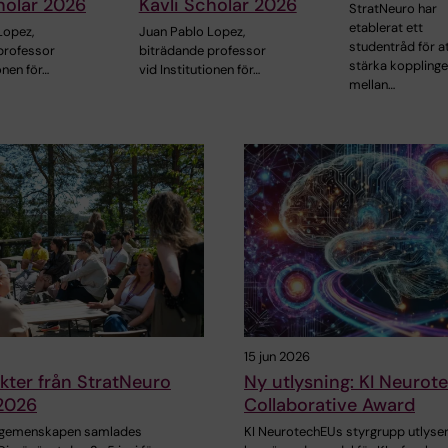
holar 2026
Kavli Scholar 2026
StratNeuro har
etablerat ett
Lopez,
Juan Pablo Lopez,
studentråd för a
professor
biträdande professor
stärka koppling
onen för…
vid Institutionen för…
mellan…
15 jun 2026
ter från StratNeuro
Ny utlysning: KI Neurot
 2026
Collaborative Award
‑gemenskapen samlades
KI NeurotechEUs styrgrupp utlyse