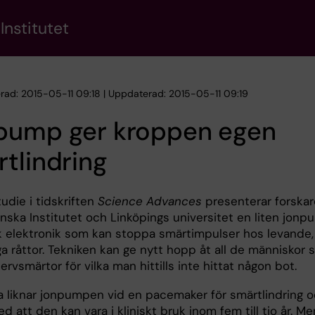
Institutet
erad: 2015-05-11 09:18 | Uppdaterad: 2015-05-11 09:19
pump ger kroppen egen
tlindring
tudie i tidskriften
Science Advances
presenterar forskar
inska Institutet och Linköpings universitet en liten jon
sk elektronik som kan stoppa smärtimpulser hos levande,
liga råttor. Tekniken kan ge nytt hopp åt all de människor
nervsmärtor för vilka man hittills inte hittat någon bot.
a liknar jonpumpen vid en pacemaker för smärtlindring 
d att den kan vara i kliniskt bruk inom fem till tio år. Me