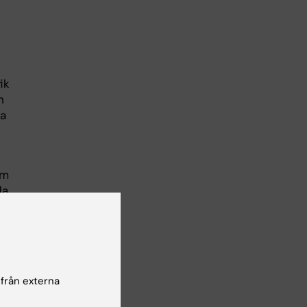
ik
n
ka
om
da
ade
L
 från externa