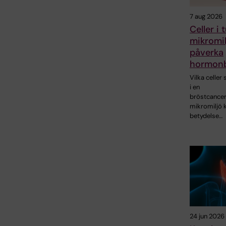
7 aug 2026
Celler i
mikromil
påverka
hormonb
Vilka celler
i en
bröstcance
mikromiljö 
betydelse…
24 jun 2026