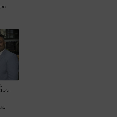
gen
EL
 Stefan
lad