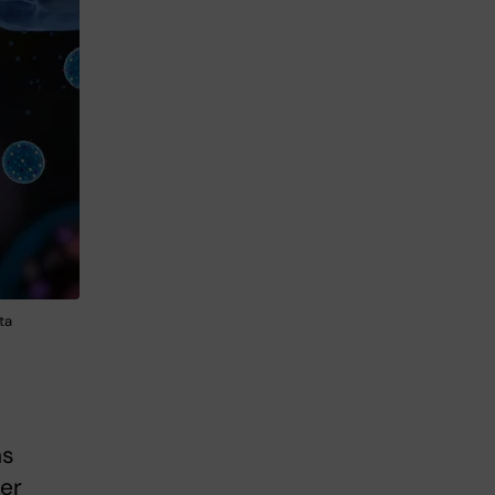
ta
ns
er