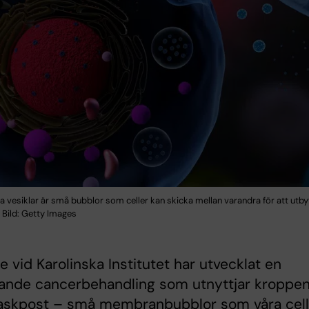
ra vesiklar är små bubblor som celler kan skicka mellan varandra för att utby
 Bild: Getty Images
e vid Karolinska Institutet har utvecklat en
ande cancerbehandling som utnyttjar kroppe
laskpost – små membranbubblor som våra cell