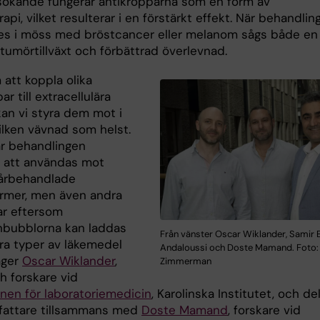
sökande fungerar antikropparna som en form av
pi, vilket resulterar i en förstärkt effekt. När behandlin
des i möss med bröstcancer eller melanom sågs både en
tumörtillväxt och förbättrad överlevnad.
att koppla olika
ar till extracellulära
kan vi styra dem mot i
ilken vävnad som helst.
ar behandlingen
l att användas mot
årbehandlade
rmer, men även andra
r eftersom
bubblorna kan laddas
Från vänster Oscar Wiklander, Samir 
a typer av läkemedel
Andaloussi och Doste Mamand. Foto:
äger
Oscar Wiklander
,
Zimmerman
h forskare vid
onen för laboratoriemedicin
, Karolinska Institutet, och de
rfattare tillsammans med
Doste Mamand
, forskare vid