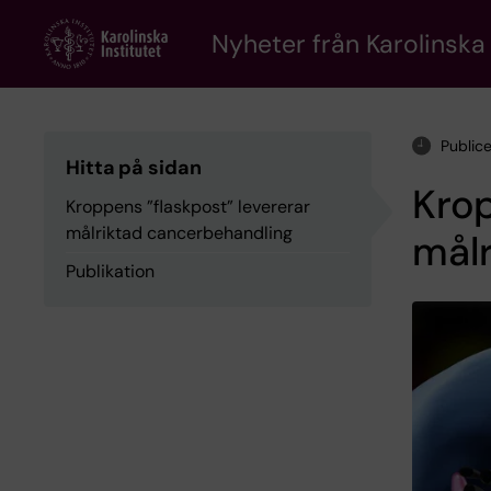
Skip
to
Nyheter från Karolinska 
main
content
Public
Hitta på sidan
Krop
Kroppens ”flaskpost” levererar
målriktad cancerbehandling
mål
Publikation