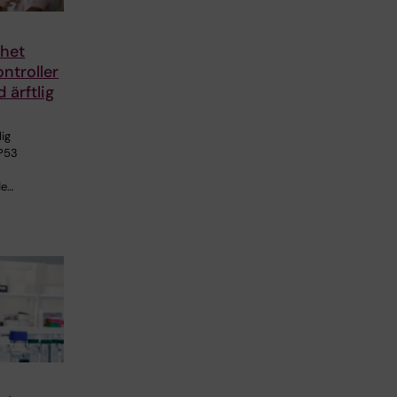
mhet
ontroller
 ärftlig
lig
TP53
de…