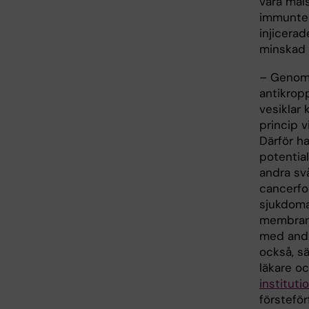
vara mål
immuntera
injicera
minskad 
– Genom 
antikropp
vesiklar 
princip v
Därför h
potentia
andra sv
cancerfo
sjukdoma
membran
med andr
också, s
läkare oc
instituti
förstefö