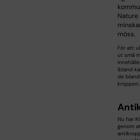
kommuni
Nature 
minskar
möss.
För att 
ut små m
innehålle
ibland ka
de bland
kroppen.
Anti
Nu har K
genom at
antikrop