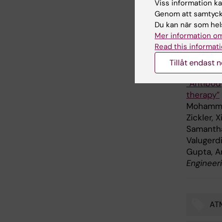
Viss information kan
Vetenska
Genom att samtycka
Grant DE
Du kan när som hels
intresse 
Mer information om
Read this informati
Publ
Tillåt endast 
”Antibody
therapy”
Mohammad
Zickler,
Samantha
Valugerdi
Gupta, A
Engineer
AT
Tags