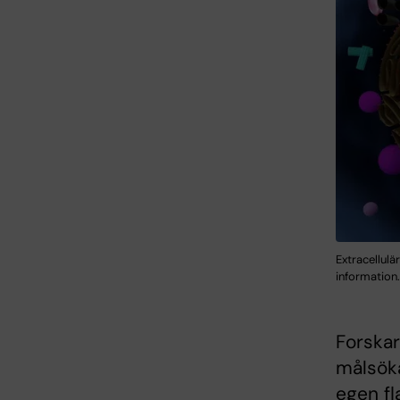
Extracellulä
information.
Forskar
målsök
egen f