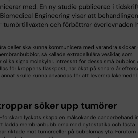
cerar med. En ny studie publicerad i tidskrif
Biomedical Engineering visar att behandlinge
 tumörtillväxten och förbättrar överlevnaden 
våra celler ska kunna kommunicera med varandra skickar
embranbubblor, så kallade extracellulära vesiklar, som
r olika signalmolekyler. Intresset för dessa små bubblor,
llas för kroppens flaskpost, har ökat på senare år efter
 annat skulle kunna användas för att leverera läkemedel 
kroppar söker upp tumörer
I-forskare lyckats skapa en målsökande cancerbehandli
t ladda membranbubblorna med cytostatika och fästa
par riktade mot tumörceller på bubblornas yta. Förutom 