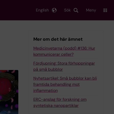
English
Sök
Meny
Mer om det här ämnet
Medicinvetarna (podd) #136: Hur
kommunicerar celler?
Fördjupning: Stora förhoppningar
på små bubblor
Nyhetsartikel: Små bubblor kan bli
framtida behandling mot
inflammation
ERC-anslag för forskning om
syntetiska nanopartiklar