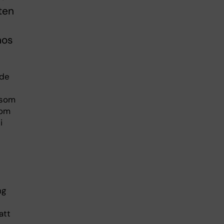
ten
n
hos
 de
 som
som
i
ng
att