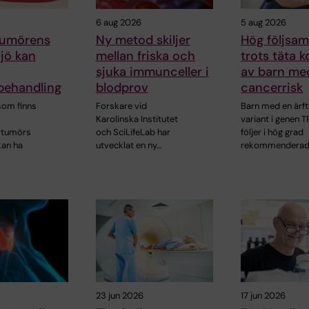
6 aug 2026
5 aug 2026
 tumörens
Ny metod skiljer
Hög följsa
jö kan
mellan friska och
trots täta k
sjuka immunceller i
av barn med
ehandling
blodprov
cancerrisk
 som finns
Forskare vid
Barn med en ärft
Karolinska Institutet
variant i genen 
rtumörs
och SciLifeLab har
följer i hög grad
kan ha
utvecklat en ny…
rekommendera
23 jun 2026
17 jun 2026