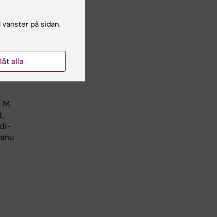
l vänster på sidan.
llåt alla
 M.
t,
di-
hanu