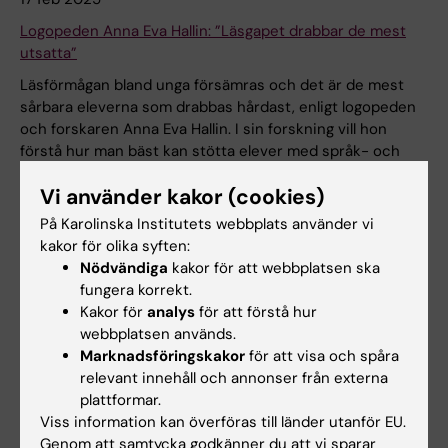
Logopeden Anna Eva Hallin: ”Läsgapet drabbar de mest
utsatta”
Läsförmågan bland unga försämras och det är de mest
sårbara eleverna som drabbas hårdast, enligt logopeden
och forskaren Anna Eva Hallin. I sin forskning vill hon
förstå hur man bäst kan stötta elever med språk- och
lässvårigheter.
Vi använder kakor (cookies)
Nyheter
På Karolinska Institutets webbplats använder vi
kakor för olika syften:
Nödvändiga
kakor för att webbplatsen ska
fungera korrekt.
Kakor för
analys
för att förstå hur
webbplatsen används.
Marknadsföringskakor
för att visa och spåra
relevant innehåll och annonser från externa
plattformar.
Viss information kan överföras till länder utanför EU.
Genom att samtycka godkänner du att vi sparar