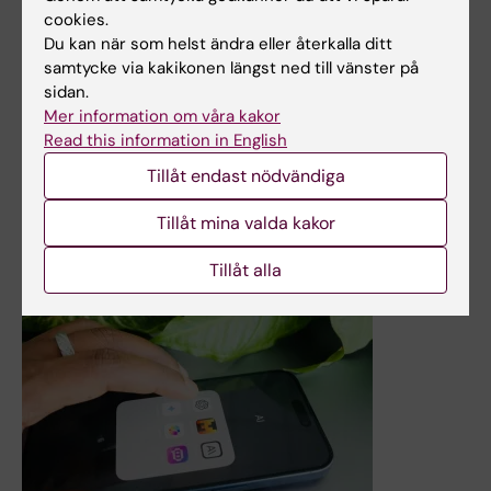
cookies.
Du kan när som helst ändra eller återkalla ditt
samtycke via kakikonen längst ned till vänster på
29 nov 2024
sidan.
Mer information om våra kakor
CLINTEC-forskare får nyttiggörandebidrag från Forte
Read this information in English
Varma gratulationer till de tre forskarna från vår
Tillåt endast nödvändiga
institution som idag fått beslut om anslag 2024.
Nyheter
Tillåt mina valda kakor
Tillåt alla