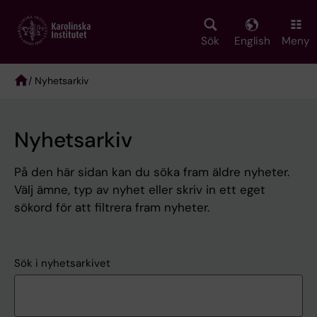
Skip
to
main
Sök
English
Meny
content
/ Nyhetsarkiv
Breadcrumb
Nyhetsarkiv
På den här sidan kan du söka fram äldre nyheter.
Välj ämne, typ av nyhet eller skriv in ett eget
sökord för att filtrera fram nyheter.
Sök i nyhetsarkivet