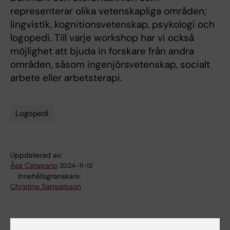
representerar olika vetenskapliga områden;
lingvistik, kognitionsvetenskap, psykologi och
logopedi. Till varje workshop har vi också
möjlighet att bjuda in forskare från andra
områden, såsom ingenjörsvetenskap, socialt
arbete eller arbetsterapi.
Logopedi
Tags
Uppdaterad av:
Åsa Catapano
2024-11-12
Innehållsgranskare:
Christina Samuelsson
Dela