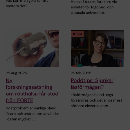
vad kan man göra för att
Hanna Steurer, forskare vid
hantera det?
enheten för logopedi och
Uppsala universitet…
25 aug 2025
26 feb 2025
Ny
Poddtips: Sjunker
forskningssatsning
läsförmågan?
om rösthälsa får stöd
Läsförmågan bland unga
från FORTE
försämras och det är de mest
sårbara eleverna som…
Röstproblem är vanliga bland
lärare och andra som använder
rösten mycket i…