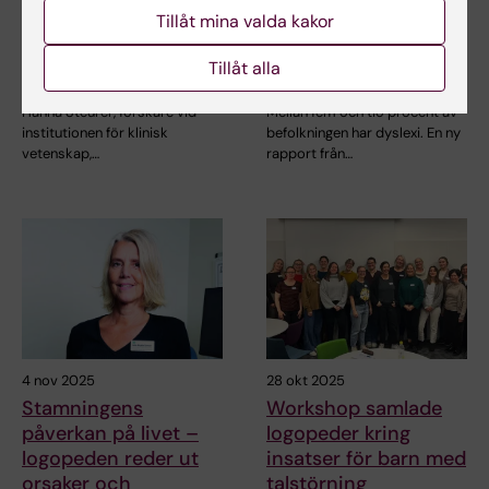
Hjärnfonden till AI-
om dyslexi för ökad
Tillåt mina valda kakor
projekt om
förståelse, tidiga
kommunikation vid
insatser och bättre
Tillåt alla
Parkinsons
stöd
Hanna Steurer, forskare vid
Mellan fem och tio procent av
institutionen för klinisk
befolkningen har dyslexi. En ny
vetenskap,…
rapport från…
4 nov 2025
28 okt 2025
Stamningens
Workshop samlade
påverkan på livet –
logopeder kring
logopeden reder ut
insatser för barn med
orsaker och
talstörning