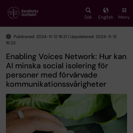
Skip
to
main
Sök
English
Meny
content
Publicerad: 2024-11-12 16:21 | Uppdaterad: 2024-11-12
16:23
Enabling Voices Network: Hur kan
AI minska social isolering för
personer med förvärvade
kommunikationssvårigheter