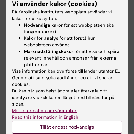
Vi använder kakor (cookies)
På Karolinska Institutets webbplats använder vi
kakor för olika syften:
Nödvändiga
kakor för att webbplatsen ska
Relaterat
fungera korrekt.
Kakor för
analys
för att förstå hur
Nätverket Enabling Voices
webbplatsen används.
Marknadsföringskakor
för att visa och spåra
relevant innehåll och annonser från externa
plattformar.
Relaterade artiklar
Viss information kan överföras till länder utanför EU.
Genom att samtycka godkänner du att vi sparar
cookies.
Du kan när som helst ändra eller återkalla ditt
samtycke via kakikonen längst ned till vänster på
sidan.
Mer information om våra kakor
Read this information in English
12 dec 2025
25 nov 2025
Tillåt endast nödvändiga
Miljonbidrag från
Ny kunskapsöversikt