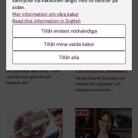
samtycke via kakikonen längst ned till vänster på
sidan.
Mer information om våra kakor
Read this information in English
Tillåt endast nödvändiga
9 okt 2025
28 aug 2025
Lyssningstips:
CLINTEC-forskare
Tillåt mina valda kakor
Professor Christina
tilldelas prestigefyllt
Samuelsson om afasi
pris för forskning om
Tillåt alla
i P4 Extra
kommunikation vid
Parkinsons sjukdom
Hur påverkar afasi livet – och
vad kan man göra för att
Hanna Steurer, forskare vid
hantera det?
enheten för logopedi och
Uppsala universitet…