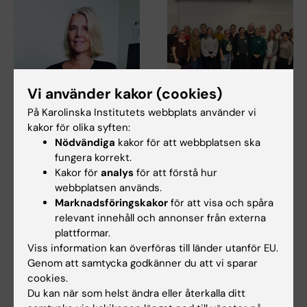
Vi använder kakor (cookies)
4 nov 2025
28 okt 2025
På Karolinska Institutets webbplats använder vi
Stamningens
Workshop samlade
kakor för olika syften:
påverkan på livet –
logopeder kring
Nödvändiga
kakor för att webbplatsen ska
logopeden reder ut
insatser för barn med
fungera korrekt.
orsaker och
talstörning
Kakor för
analys
för att förstå hur
behandlingsmetoder
Den 23 oktober hölls en
webbplatsen används.
inspirerande workshop i
På Internationella
Marknadsföringskakor
för att visa och spåra
Region Stockholm med fokus…
stamningsdagen den 22
relevant innehåll och annonser från externa
oktober 2025 lyfte P1 Studio
plattformar.
Ett…
Viss information kan överföras till länder utanför EU.
Genom att samtycka godkänner du att vi sparar
cookies.
Du kan när som helst ändra eller återkalla ditt