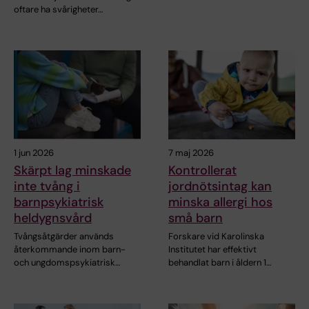
oftare ha svårigheter…
1 jun 2026
7 maj 2026
Skärpt lag minskade
Kontrollerat
inte tvång i
jordnötsintag kan
barnpsykiatrisk
minska allergi hos
heldygnsvård
små barn
Tvångsåtgärder används
Forskare vid Karolinska
återkommande inom barn-
Institutet har effektivt
och ungdomspsykiatrisk…
behandlat barn i åldern 1…