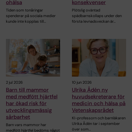
ohälsa
konsekvenser
Tiden som tonåringar
Plötslig oväntad
spenderar på sociala medier
spädbarnskollaps under den
kunde inte kopplas till…
första levnadsveckan är…
2 jul 2026
10 jun 2026
Barn till mammor
Ulrika Ådén ny
med medfött hjärtfel
huvudsekreterare för
har ökad risk för
medicin och hälsa på
utvecklingsmässig
Vetenskapsrådet
sårbarhet
KI-professorn och barnläkaren
Ulrika Ådén tar i september
Barn vars mammor har
över som…
medfött hjärtfel bedöms något