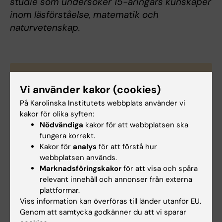
studie som undersöker 15-åringars kunskaper
inom läsförståelse, matematik och
naturvetenskap.
Vissa har ökad risk för nedsatt
Vi använder kakor (cookies)
läsförmåga
På Karolinska Institutets webbplats använder vi
Dyslexi
kakor för olika syften:
Nödvändiga
kakor för att webbplatsen ska
Fem till tio procent drabbas.
fungera korrekt.
Innebär: svårigheter att lära sig att avkoda och
Kakor för
analys
för att förstå hur
stava, trots mycket träning.
webbplatsen används.
Stödbehov: Inlästa böcker och texter kan vara till
Marknadsföringskakor
för att visa och spåra
stor hjälp vid inlärning.
relevant innehåll och annonser från externa
plattformar.
Språkstörning
Viss information kan överföras till länder utanför EU.
Cirka 7-8 procent drabbas.
Genom att samtycka godkänner du att vi sparar
Innebär: svårigheter att lära sig sitt/sina