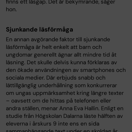
finns ett läsgap. Det är bekymrande, säger
hon.
Sjunkande läsförmåga
En annan avgörande
faktor till sjunkande
läsförmåga är helt enkelt att barn och
ungdomar generellt ägnar allt mindre tid åt
läsning. Det skulle delvis kunna förklaras av
den ökade användningen av smartphones och
sociala medier. Där erbjuds snabb och
lättillgänglig underhållning som konkurrerar
om ungas uppmärksamhet kring längre texter
– oavsett om de hittas på telefonen eller
andra ställen, menar Anna Eva Hallin. Enligt en
studie från Högskolan Dalarna läste hälften av
eleverna i årskurs 9 inte ens en sida
sammanhängande text under en skoldag år