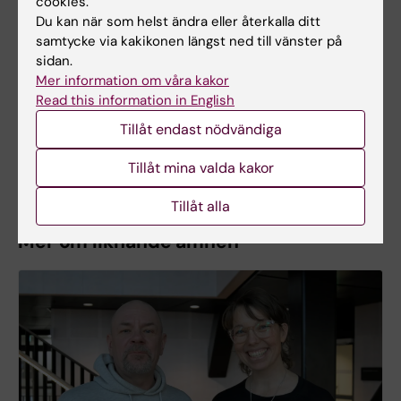
cookies.
modersmål och detta påverkar både hör-och
Du kan när som helst ändra eller återkalla ditt
samtycke via kakikonen längst ned till vänster på
läsförståelse.
sidan.
Stödbehov: Hjälp med förklaringar och
Mer information om våra kakor
förförståelse.
Read this information in English
En del har både dyslexi och språkstörning, ofta
Tillåt endast nödvändiga
även autism och/eller adhd.
Källa: Anna Eva Hallin.
Tillåt mina valda kakor
Tillåt alla
Mer om liknande ämnen