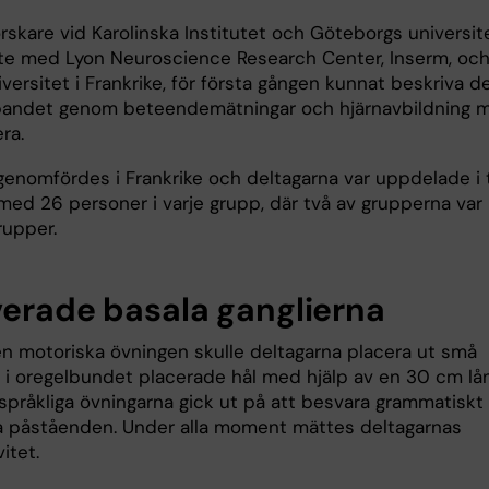
rskare vid Karolinska Institutet och Göteborgs universite
e med Lyon Neuroscience Research Center, Inserm, oc
versitet i Frankrike, för första gången kunnat beskriva d
andet genom beteendemätningar och hjärnavbildning 
ra.
genomfördes i Frankrike och deltagarna var uppdelade i 
med 26 personer i varje grupp, där två av grupperna var
rupper.
verade basala ganglierna
n motoriska övningen skulle deltagarna placera ut små
r i oregelbundet placerade hål med hjälp av en 30 cm lå
 språkliga övningarna gick ut på att besvara grammatiskt
 påståenden. Under alla moment mättes deltagarnas
itet.