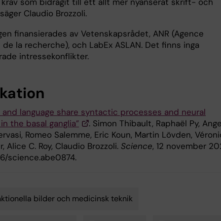
 krav som bidragit till ett allt mer nyanserat skrift- och
 säger Claudio Brozzoli.
gen finansierades av Vetenskapsrådet, ANR (Agence
e de la recherche), och LabEx ASLAN. Det finns inga
ade intressekonflikter.
ikation
e and language share syntactic processes and neural
in the basal ganglia”
. Simon Thibault, Raphaël Py, Ang
ervasi, Romeo Salemme, Eric Koun, Martin Lövden, Véron
, Alice C. Roy, Claudio Brozzoli.
Science
, 12 november 202
126/science.abe0874.
ktionella bilder och medicinsk teknik