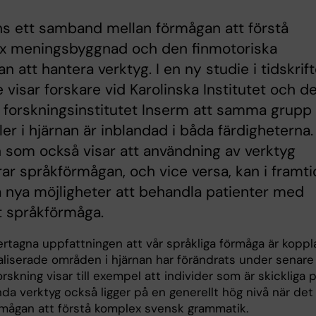
ns ett samband mellan förmågan att förstå
x meningsbyggnad och den finmotoriska
n att hantera verktyg. I en ny studie i tidskrif
 visar forskare vid Karolinska Institutet och d
 forskningsinstitutet Inserm att samma grupp
ler i hjärnan är inblandad i båda färdigheterna.
 som också visar att användning av verktyg
rar språkförmågan, och vice versa, kan i framt
 nya möjligheter att behandla patienter med
t språkförmåga.
rtagna uppfattningen att vår språkliga förmåga är koppl
ialiserade områden i hjärnan har förändrats under senare 
orskning visar till exempel att individer som är skickliga 
da verktyg också ligger på en generellt hög nivå när det
örmågan att förstå komplex svensk grammatik.