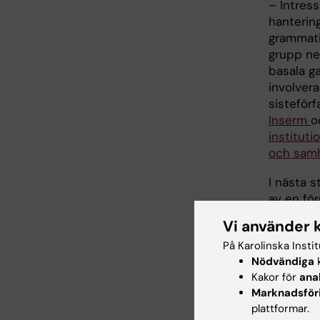
– Intress
hanterin
grammati
grupp ner
basala g
involvera
sisteförf
Inserm
o
instituti
och samh
I nästa 
av en fö
vill säg
Vi använder 
förstå g
På Karolinska Insti
Nu gjord
Nödvändiga
k
motorisk
Kakor för
ana
Marknadsför
övningar
plattformar.