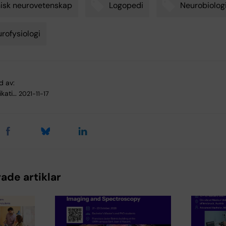
nisk neurovetenskap
Logopedi
Neurobiolog
rofysiologi
d av:
kati…
2021-11-17
ade artiklar