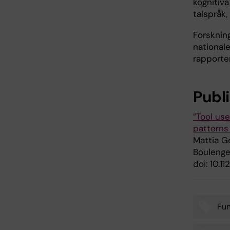
kognitiva
talspråk,
Forsknin
national
rapporter
Publ
”Tool us
patterns 
Mattia G
Boulenger
doi: 10.1
Fun
Tags