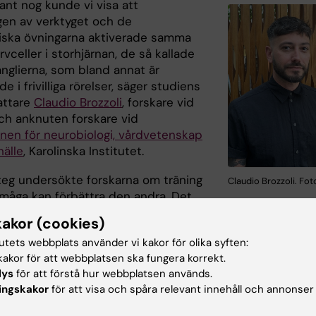
ant nog kunde vi visa att
gen av verktyget och de
ska övningarna aktiverade samma
vceller i storhjärnan, de så kallade
anglierna, som bland annat är
de i frivilliga rörelser, säger studiens
attare
Claudio Brozzoli
, forskare vid
ch anknuten forskare vid
onen för neurobiologi, vårdvetenskap
älle
, Karolinska Institutet.
steg undersökte forskarna om träning
Claudio Brozzoli. Fot
rmåga kan förbättra den andra. Det
a om användningen av tången också förbättrar förmågan a
kakor (cookies)
rammatiskt komplexa påståenden.
tutets webbplats använder vi kakor för olika syften:
e deltagarna språkövningen före och efter 30 minuters
akor för att webbplatsen ska fungera korrekt.
 träning med tången. En kontrollgrupp gjorde sina motor
lys
för att förstå hur webbplatsen används.
ingskakor
för att visa och spåra relevant innehåll och annonser
 utan hjälpmedel, en annan gjorde inga motoriska övninga