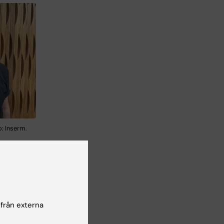
o: Inserm.
tt
iska
 från externa
r.