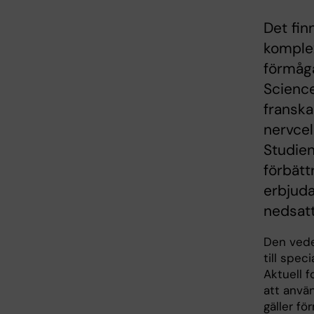
Det fin
komple
förmåga
Science
franska
nervcel
Studien
förbätt
erbjuda
nedsat
Den vede
till spec
Aktuell f
att använ
gäller f