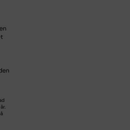
ten
et
iden
ad
år.
på