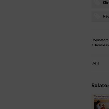
Kli
Neu
Uppdatera
KI Kommuni
Dela
Relater