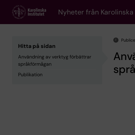
Skip
to
Nyheter från Karolinska 
main
content
Publice
Hitta på sidan
Anvä
Användning av verktyg förbättrar
språkförmågan
spr
Publikation