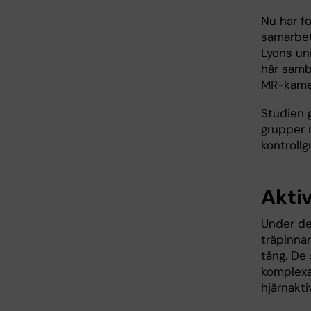
Nu har fo
samarbet
Lyons uni
här samb
MR-kame
Studien 
grupper 
kontrollg
Akti
Under de
träpinna
tång. De
komplexa
hjärnaktiv