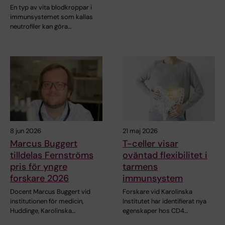
En typ av vita blodkroppar i
immunsystemet som kallas
neutrofiler kan göra…
8 jun 2026
21 maj 2026
Marcus Buggert
T-celler visar
tilldelas Fernströms
oväntad flexibilitet i
pris för yngre
tarmens
forskare 2026
immunsystem
Docent Marcus Buggert vid
Forskare vid Karolinska
institutionen för medicin,
Institutet har identifierat nya
Huddinge, Karolinska…
egenskaper hos CD4…