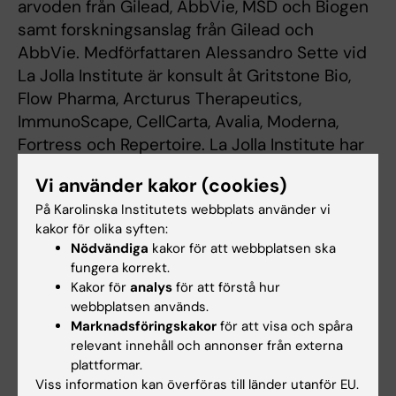
arvoden från Gilead, AbbVie, MSD och Biogen
samt forskningsanslag från Gilead och
AbbVie. Medförfattaren Alessandro Sette vid
La Jolla Institute är konsult åt Gritstone Bio,
Flow Pharma, Arcturus Therapeutics,
ImmunoScape, CellCarta, Avalia, Moderna,
Fortress och Repertoire. La Jolla Institute har
ansökt om patent relaterade till olika aspekter
Vi använder kakor (cookies)
av T-cellsepitoper och vaccindesign.
På Karolinska Institutets webbplats använder vi
kakor för olika syften:
Publikation
Nödvändiga
kakor för att webbplatsen ska
fungera korrekt.
‘Ancestral SARS-CoV-2-specific T cells
Kakor för
analys
för att förstå hur
cross-recognize Omicron’
. Yu Gao, Curtis
webbplatsen används.
Cai, Alba Grifoni, Thomas R. Müller, Julia Niessl,
Marknadsföringskakor
för att visa och spåra
relevant innehåll och annonser från externa
Anna Olofsson, Marion Humbert, Lotta
plattformar.
Hansson, Anders Österborg, Peter Bergman,
Viss information kan överföras till länder utanför EU.
Puran Chen, Annika Olsson, Johan K.