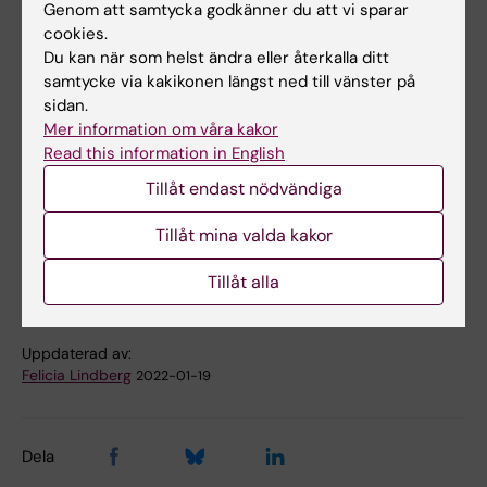
Genom att samtycka godkänner du att vi sparar
Sandberg, Daniela Weiskopf, David A. Price,
cookies.
Hans-Gustaf Ljunggren, Annika C. Karlsson,
Du kan när som helst ändra eller återkalla ditt
samtycke via kakikonen längst ned till vänster på
Alessandro Sette, Soo Aleman, Marcus
sidan.
Buggert.
Nature Medicine
, 14 januari 2022.
Mer information om våra kakor
DOI: 10.1038/d41591-022-00017-z.
Read this information in English
Tillåt endast nödvändiga
Covid-19
Immunologi
Infektionsmedicin
Tags
Tillåt mina valda kakor
Vaccin
Virologi
Tillåt alla
Uppdaterad av:
Felicia Lindberg
2022-01-19
Dela