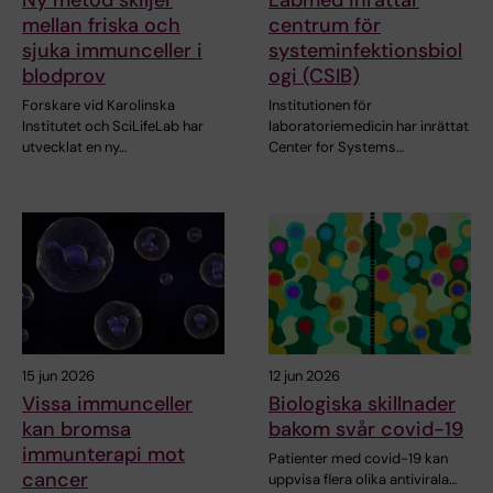
Ny metod skiljer
Labmed inrättar
mellan friska och
centrum för
sjuka immunceller i
systeminfektionsbiol
blodprov
ogi (CSIB)
Forskare vid Karolinska
Institutionen för
Institutet och SciLifeLab har
laboratoriemedicin har inrättat
utvecklat en ny…
Center for Systems…
15 jun 2026
12 jun 2026
Vissa immunceller
Biologiska skillnader
kan bromsa
bakom svår covid-19
immunterapi mot
Patienter med covid-19 kan
cancer
uppvisa flera olika antivirala…