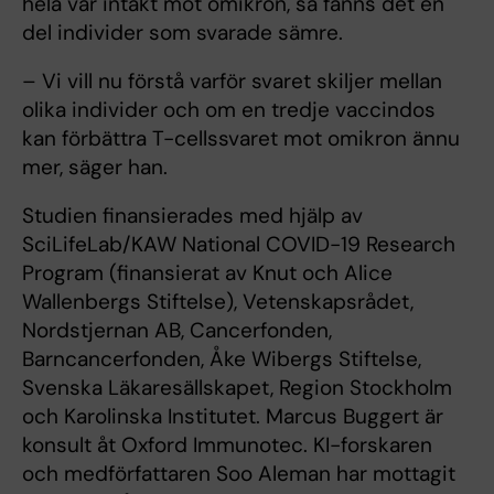
hela var intakt mot omikron, så fanns det en
del individer som svarade sämre.
– Vi vill nu förstå varför svaret skiljer mellan
olika individer och om en tredje vaccindos
kan förbättra T-cellssvaret mot omikron ännu
mer, säger han.
Studien finansierades med hjälp av
SciLifeLab/KAW National COVID-19 Research
Program (finansierat av Knut och Alice
Wallenbergs Stiftelse), Vetenskapsrådet,
Nordstjernan AB, Cancerfonden,
Barncancerfonden, Åke Wibergs Stiftelse,
Svenska Läkaresällskapet, Region Stockholm
och Karolinska Institutet. Marcus Buggert är
konsult åt Oxford Immunotec. KI-forskaren
och medförfattaren Soo Aleman har mottagit