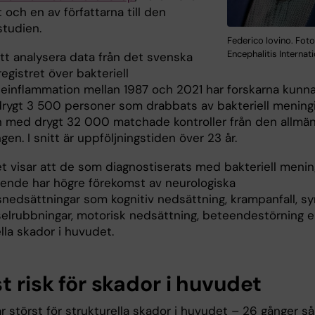
t och en av författarna till den
studien.
Federico Iovino. Foto
Encephalitis Internat
t analysera data från det svenska
registret över bakteriell
neinflammation mellan 1987 och 2021 har forskarna kunn
drygt 3 500 personer som drabbats av bakteriell mening
 med drygt 32 000 matchade kontroller från den allmä
gen. I snitt är uppföljningstiden över 23 år.
et visar att de som diagnostiserats med bakteriell menin
nde har högre förekomst av neurologiska
snedsättningar som kognitiv nedsättning, krampanfall, s
selrubbningar, motorisk nedsättning, beteendestörning el
lla skador i huvudet.
t risk för skador i huvudet
r störst för strukturella skador i huvudet – 26 gånger så