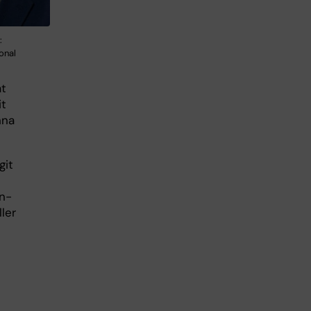
:
ional
at
it
nna
git
yn-
ler