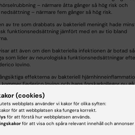
 hörselrubbning – närmare åtta gånger så hög risk och
 nedsättning – närmare fem gånger så hög risk.
en av tre som drabbats av bakteriell meningit hade mins
isk funktionsnedsättning jämfört med en av tio bland
rna.
isar att även om den bakteriella infektionen är botad så
a som lider av neurologiska funktionsnedsättningar efte
erico Iovino.
ångsiktiga effekterna av bakteriell hjärnhinneinflammati
a kommer Federico Iovino och hans forskarkollegor nu gå
sin forskning.
kakor (cookies)
söker utveckla behandlingar som kan skydda nervcellerna 
tutets webbplats använder vi kakor för olika syften:
under det tidsfönster på några dagar som det tar för
akor för att webbplatsen ska fungera korrekt.
ka att få full effekt. Vi har nu mycket lovande data från
lys
för att förstå hur webbplatsen används.
ingskakor
för att visa och spåra relevant innehåll och annonser
 nervceller och ska precis gå in i en preklinisk fas med
ller. Så småningom hoppas vi kunna presentera detta i