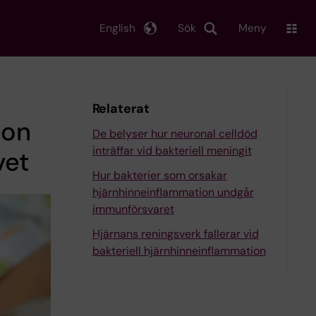
English
Sök
Meny
Relaterat
ion
De belyser hur neuronal celldöd
inträffar vid bakteriell meningit
vet
Hur bakterier som orsakar
hjärnhinneinflammation undgår
immunförsvaret
Hjärnans reningsverk fallerar vid
bakteriell hjärnhinneinflammation