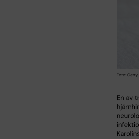
Foto: Getty
En av t
hjärnh
neurolo
infekti
Karolin