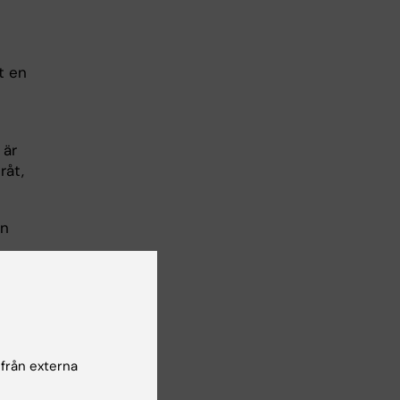
t en
 är
råt,
on
i
 från externa