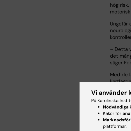
hög risk,
motorisk
Ungefär 
neurolog
kontrolle
– Detta v
det mång
säger Fed
Med de l
kartlagd
vidare i 
Vi använder 
– Vi för
På Karolinska Insti
hjärnan 
Nödvändiga
k
antibioti
Kakor för
ana
Marknadsför
mänskliga
plattformar.
djurmode