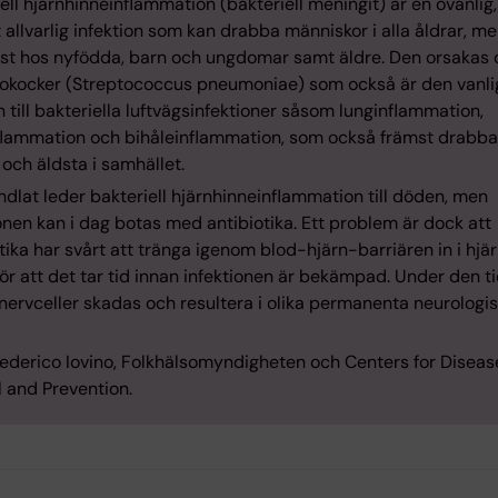
ell hjärnhinneinflammation (bakteriell meningit) är en ovanlig
allvarlig infektion som kan drabba människor i alla åldrar, me
ast hos nyfödda, barn och ungdomar samt äldre. Den orsakas 
kocker (Streptococcus pneumoniae) som också är den vanli
 till bakteriella luftvägsinfektioner såsom lunginflammation,
flammation och bihåleinflammation, som också främst drabba
och äldsta i samhället.
dlat leder bakteriell hjärnhinneinflammation till döden, men
onen kan i dag botas med antibiotika. Ett problem är dock att
tika har svårt att tränga igenom blod-hjärn-barriären in i hjä
gör att det tar tid innan infektionen är bekämpad. Under den t
nervceller skadas och resultera i olika permanenta neurologi
 Federico Iovino, Folkhälsomyndigheten och Centers for Diseas
l and Prevention.