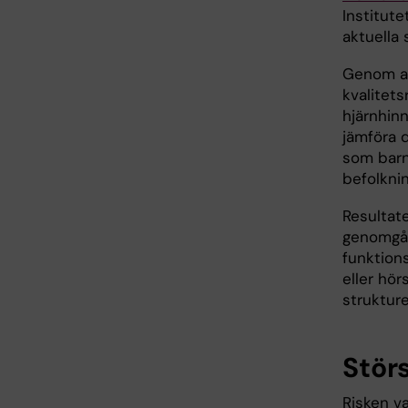
Institute
aktuella 
Genom at
kvalitets
hjärnhin
jämföra 
som barn
befolknin
Resultat
genomgåe
funktion
eller hör
strukture
Störs
Risken va