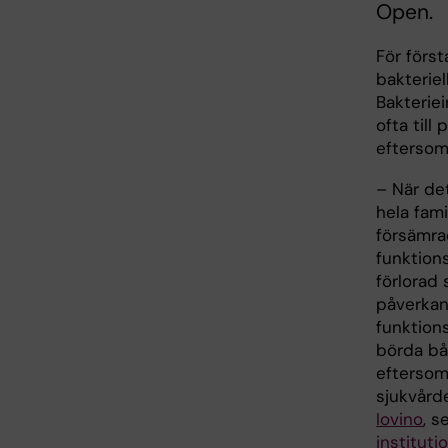
Open.
För först
bakteriel
Bakterie
ofta til
eftersom
– När de
hela fami
försämra
funktion
förlorad 
påverkan
funktion
börda bå
eftersom
sjukvårde
Iovino
, s
institut