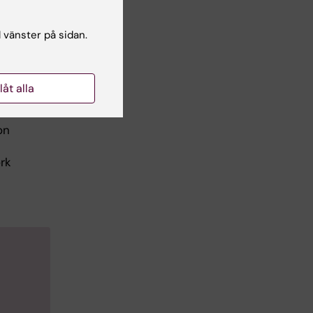
l vänster på sidan.
llåt alla
on
rk