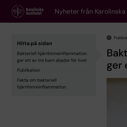
Skip
to
Nyheter från Karolinska 
main
content
Public
Hitta på sidan
Bakt
Bakteriell hjärnhinneinflammation
ger ett av tre barn skador för livet
ger 
Publikation
Fakta om bakteriell
hjärnhinneinflammation