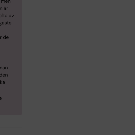
, men
n är
ofta av
gaste
r de
rnan
iden
ska
e