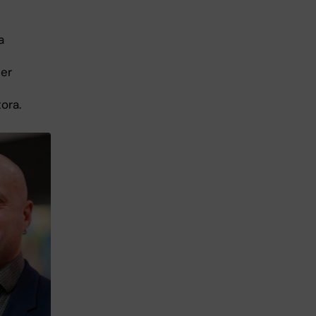
a
der
ora.