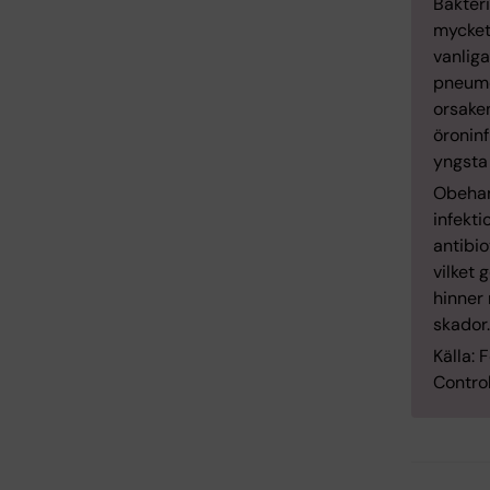
Bakteri
mycket 
vanlig
pneumo
orsaken
öronin
yngsta 
Obehan
infekti
antibio
vilket 
hinner 
skador.
Källa:
Contro