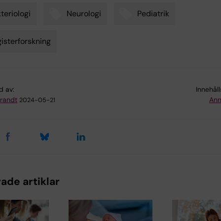
teriologi
Neurologi
Pediatrik
isterforskning
d av:
Innehål
Brandt
Ann
2024-05-21
ade artiklar