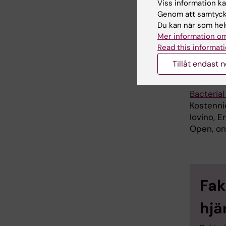
Viss information kan
kliniken,
Genom att samtycka
Forsknin
Du kan när som hels
Mer information om
Read this informati
Publ
Tillåt endast 
“
Increase
Bacteria
Kostenni
Iovino, 
Open, on
Fak
hjä