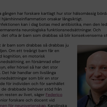
a gången har forskare kartlagt hur stor hälsomässig börd
l hjärnhinneinflammation orsakar långsiktigt.
infektionen kan i dag botas med antibiotika, men den le
l permanenta neurologiska funktionsnedsättningar. Och
 det ofta är barn som drabbas så blir konsekvenserna st
t är barn som drabbas så drabbas ju
ljen. Om ett treårigt barn får en
d kognition, en motorisk
snedsättning, en försämrad eller
syn, eller hörsel så har det stor
. Det här handlar om livslånga
snedsättningar som blir en stor
de för individen och för samhället
 de drabbade behöver stöd från
n resten av livet, säger
Federico
enior forskare och docent vid
ionen för neurovetenskap
, Karolinska