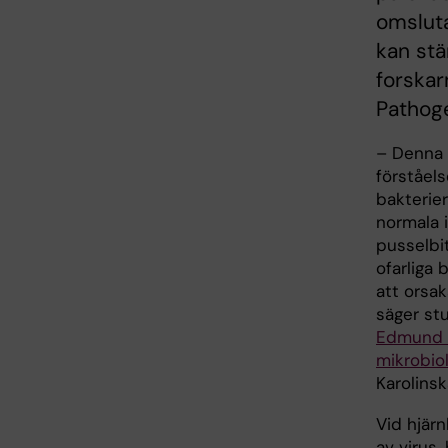
omsluta
kan st
forskar
Pathog
– Denna u
förståel
bakterier
normala 
pusselbit
ofarliga 
att orsak
säger st
Edmund 
mikrobiol
Karolinsk
Vid hjär
av virus,