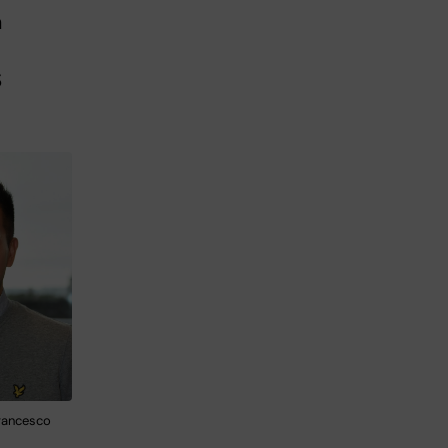
a
S
rancesco