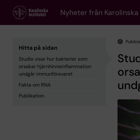
Skip
to
Nyheter från Karolinska 
main
content
Public
Hitta på sidan
Stud
Studie visar hur bakterier som
orsakar hjärnhinneinflammation
orsa
undgår immunförsvaret
und
Fakta om RNA
Publikation