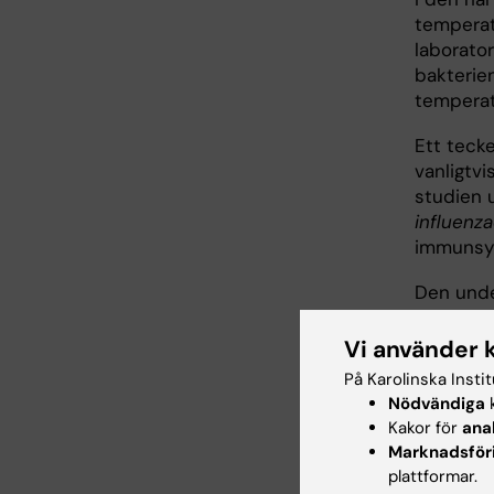
temperat
laborator
bakterie
temperat
Ett tecke
vanligtv
studien 
influenz
immunsys
Den unde
RNA-term
kodande 
Vi använder 
till att 
På Karolinska Insti
immunpåv
Nödvändiga
k
bidrar ti
Kakor för
ana
Marknadsför
plattformar.