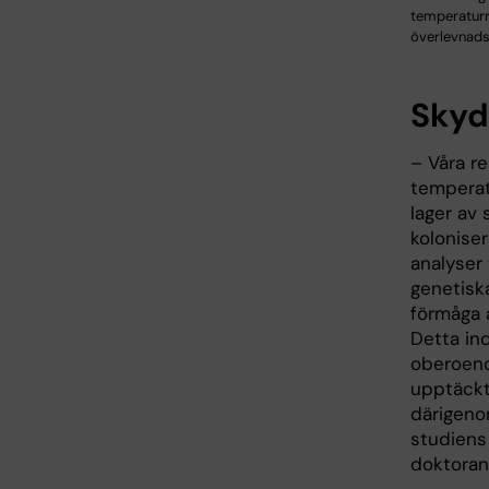
temperaturr
överlevnadsf
Skyd
– Våra re
temperat
lager av 
koloniser
analyser
genetisk
förmåga 
Detta ind
oberoend
upptäckt
därigeno
studiens
doktoran