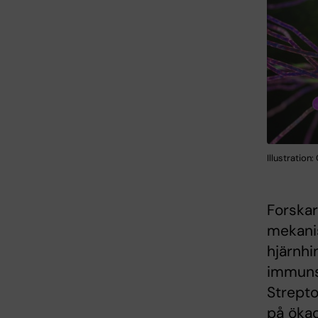
Illustration
Forskar
mekani
hjärnhi
immunsy
Strept
på öka