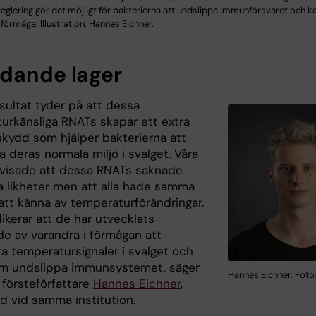
eglering gör det möjligt för bakterierna att undslippa immunförsvaret och k
örmåga. Illustration: Hannes Eichner.
dande lager
sultat tyder på att dessa
urkänsliga RNATs skapar ett extra
skydd som hjälper bakterierna att
a deras normala miljö i svalget. Våra
 visade att dessa RNATs saknade
a likheter men att alla hade samma
att känna av temperaturförändringar.
ikerar att de har utvecklats
e av varandra i förmågan att
a temperatursignaler i svalget och
m undslippa immunsystemet, säger
Hannes Eichner. Foto:
 försteförfattare
Hannes Eichner
,
d vid samma institution.