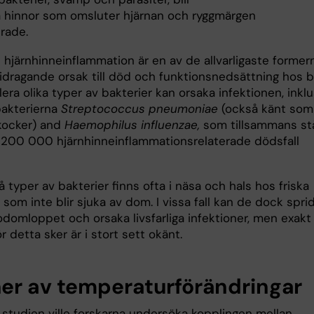
 hinnor som omsluter hjärnan och ryggmärgen
rade.
l hjärnhinneinflammation är en av de allvarligaste former
idragande orsak till död och funktionsnedsättning hos 
Flera olika typer av bakterier kan orsaka infektionen, inkl
bakterierna
Streptococcus pneumoniae
(också känt som
ocker) and
Haemophilus influenzae,
som tillsammans st
t 200 000 hjärnhinneinflammationsrelaterade dödsfall
 typer av bakterier finns ofta i näsa och hals hos friska
som inte blir sjuka av dom. I vissa fall kan de dock spri
blodomloppet och orsaka livsfarliga infektioner, men exakt
r detta sker är i stort sett okänt.
er av temperaturförändringar
r studien ville forskarna undersöka kopplingen mellan