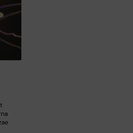
t
rna
zae