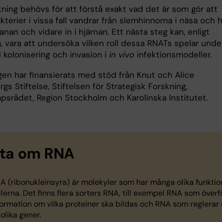
ning behövs för att förstå exakt vad det är som gör att
terier i vissa fall vandrar från slemhinnorna i näsa och h
banan och vidare in i hjärnan. Ett nästa steg kan, enligt
, vara att undersöka vilken roll dessa RNATs spelar unde
l kolonisering och invasion i
in vivo
infektionsmodeller.
gen har finansierats med stöd från Knut och Alice
gs Stiftelse, Stiftelsen för Strategisk Forskning,
psrådet, Region Stockholm och Karolinska Institutet.
ta om RNA
A (ribonukleinsyra) är molekyler som har många olika funktion
llerna. Det finns flera sorters RNA, till exempel RNA som överf
formation om vilka proteiner ska bildas och RNA som reglerar 
 olika gener.