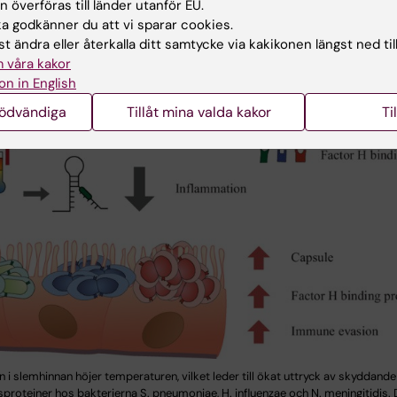
 överföras till länder utanför EU.
 godkänner du att vi sparar cookies.
t ändra eller återkalla ditt samtycke via kakikonen längst ned til
 våra kakor
on in English
nödvändiga
Tillåt mina valda kakor
Ti
 i slemhinnan höjer temperaturen, vilket leder till ökat uttryck av skyddand
proteiner hos bakterierna S. pneumoniae, H. influenzae och N. meningitidis.