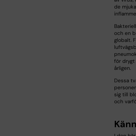
de mjuka
inflamme
Bakteriel
och en b
globalt. 
luftvägs
pneumok
för dryg
årligen.
Dessa två
personer 
sig till 
och varfö
Känn
I den hä