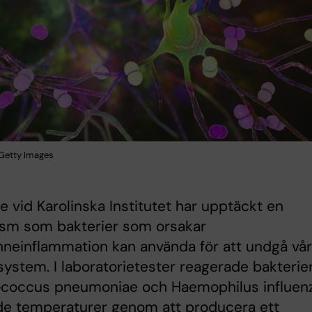
: Getty Images
e vid Karolinska Institutet har upptäckt en
sm som bakterier som orsakar
nneinflammation kan använda för att undgå vår
stem. I laboratorietester reagerade bakterie
ococcus pneumoniae och Haemophilus influen
de temperaturer genom att producera ett