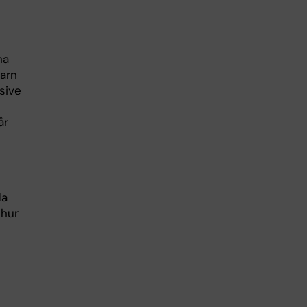
na
barn
usive
år
da
 hur