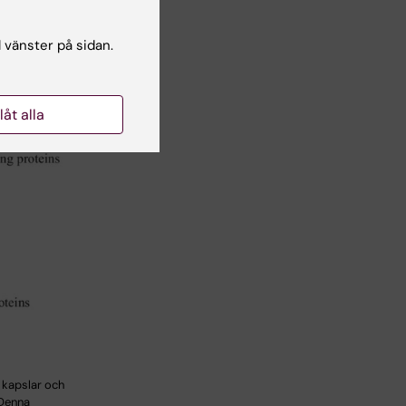
l vänster på sidan.
llåt alla
e kapslar och
 Denna