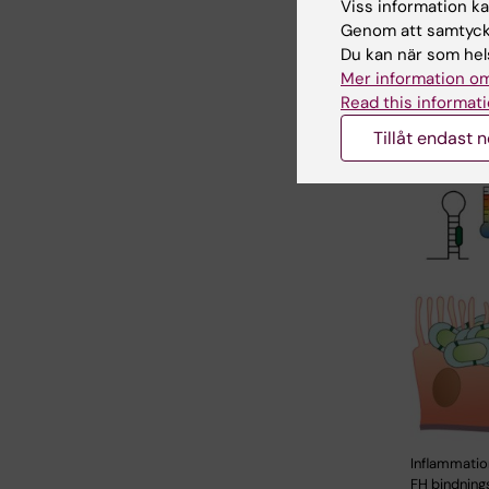
Viss information kan
Genom att samtycka
Du kan när som hels
Mer information om
Read this informati
Tillåt endast 
Inflammation
FH bindnings