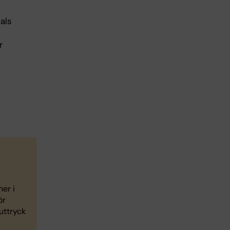
als
r
er i
ör
uttryck