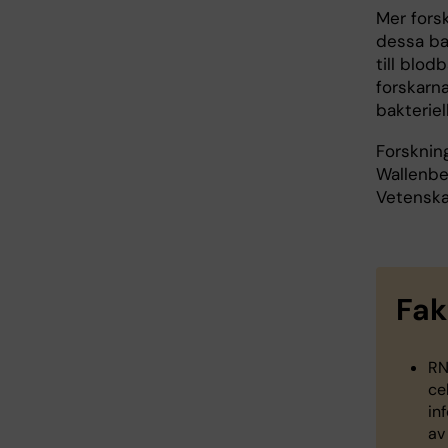
Mer forsk
dessa bak
till blod
forskarna
bakteriel
Forsknin
Wallenber
Vetenska
Fak
RN
ce
in
av