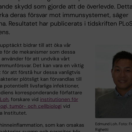
nde skydd som gjorde att de överlevde. Dett
ärka deras försvar mot immunsystemet, säger
na. Resultatet har publicerats i tidskriften PLo
ens.
pptäckt bidrar till att öka vår
se för de mekanismer som dessa
 använder för att undvika vårt
immunförsvar. Det kan vara en viktig
 för att förstå hur dessa vanligtvis
bakterier plötsligt kan förvandlas till
a potentiellt livsfarliga infektioner,
udiens korresponderande författare
Loh
, forskare vid
institutionen för
ogi, tumör- och cellbiologi
vid
a Institutet.
Edmund Loh. Foto: F
nhinneinflammation, som kan orsakas
Righetti
 bakterier, svamp och parasiter, blir